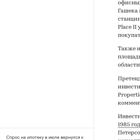
офисных 
Гашека и
станции
Place I
покупат
Также н
площадь
области
Претен
инвестиц
Propert
коммен
Инвести
1985 го
Петерс
Спрос на ипотеку в июле вернулся к