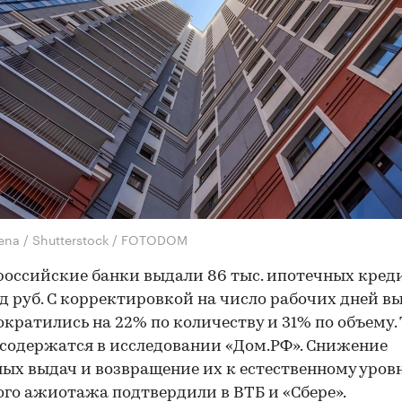
lena / Shutterstock / FOTODOM
российские банки выдали 86 тыс. ипотечных кред
д руб. С корректировкой на число рабочих дней в
ократились на 22% по количеству и 31% по объему.
содержатся в исследовании «Дом.РФ». Снижение
ых выдач и возвращение их к естественному уров
го ажиотажа подтвердили в ВТБ и «Сбере».