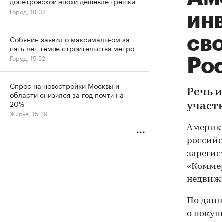
допетровской эпохи дешевле трешки
Город, 18:07
ин
св
Собянин заявил о максимальном за
пять лет темпе строительства метро
Город, 15:52
Ро
Спрос на новостройки Москвы и
Речь 
области снизился за год почти на
20%
участ
Жилье, 15:39
Америка
российс
зарегис
«Коммер
недвиж
По данн
о покуп