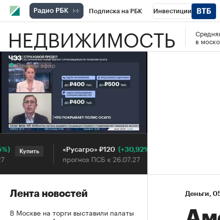
Подписка на РБК
Инвестиции
НЕДВИЖИМОСТЬ
Средняя
РБК Вино
Спорт
Школа управления
в моско
Национальные проекты
Город
Стил
Прямой эфир
Кредитные рейтинги
Франшизы
Га
Проверка контрагентов
Политика
Э
Прямой эфир
(+30,92%)
«Русагро» ₽120
Ozon ₽
Купить
Купить
прогноз ПСБ к 26.07.27
прогноз
Лента новостей
Деньги
⁠,
05
В Москве на торги выставили палаты
Ам