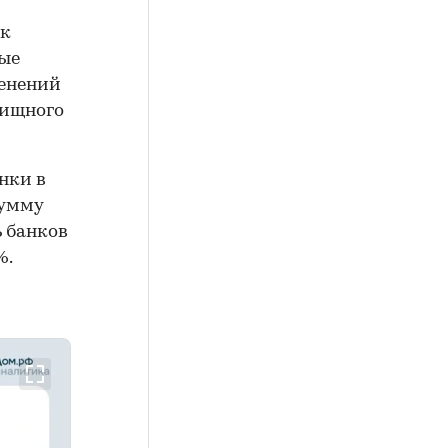
 к
ные
енений
лищного
нки в
сумму
ь банков
%.