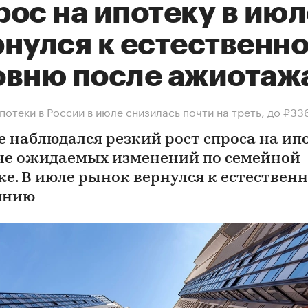
ос на ипотеку в июл
рнулся к естественн
овню после ажиотаж
потеки в России в июле снизилась почти на треть, до ₽33
е наблюдался резкий рост спроса на ип
не ожидаемых изменений по семейной
ке. В июле рынок вернулся к естествен
янию