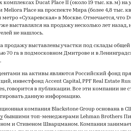
комплексах Ducat Place II (около 19 тыс. кв. м) на
 Meliora Place на проспекте Мира (более 4,8 тыс. кв.
 метро «Сухаревская» в Москве. Отмечается, что D
I уже выставлялся на продажу несколько лет назад, 
елей не нашлось.
а продажу выставлены участки под склады общей
ю 70 га в подмосковном Дмитрове и в Ленинград
.
дентами на активы являются Российский фонд пр
ий, инвестфонд Accent Capital, PPF Real Estate Rus
ies, говорится в публикации. Все эти компании не 
тировать данную информацию.
ционная компания Blackstone Group основана в 
ду
бывшими топ-менеджерами Lehman Brothers П
оном и Стивеном Шварцманом. Компания занимае