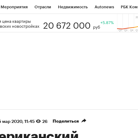
Мероприятия
Отрасли
Недвижимость
Autonews
РБК Ком
20 672 000
 цена квартиры
 РБК
РБК Образование
РБК Курсы
РБК Life
+5.87%
Тренды
Виз
вских новостройках
руб
ь
Крипто
РБК Бизнес-среда
Дискуссионный клуб
Исследо
зета
Спецпроекты СПб
Конференции СПб
Спецпроекты
кономика
Бизнес
Технологии и медиа
Финансы
Рынок на
(+87,48%)
(+30,42%)
5 450
АФК «Система» ₽12
Купить
К
 ПСБ к 29.07.27
прогноз БКС к 15.07.27
Поделиться
 мар 2020, 11:45
26
ериканский