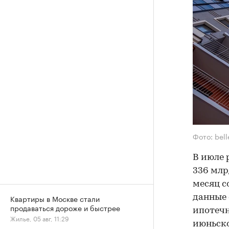
Фото: bel
В июле 
336 млр
месяц с
данные 
Квартиры в Москве стали
продаваться дороже и быстрее
ипотечн
Жилье, 05 авг, 11:29
июньско