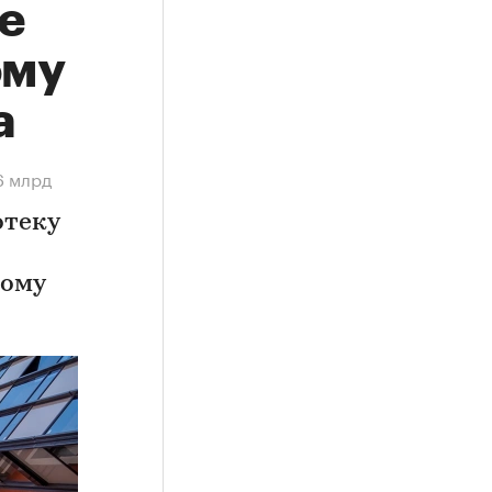
е
ому
а
6 млрд
отеку
ному