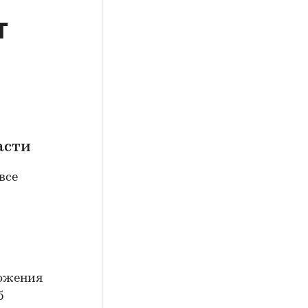
т
асти
все
ложения
б