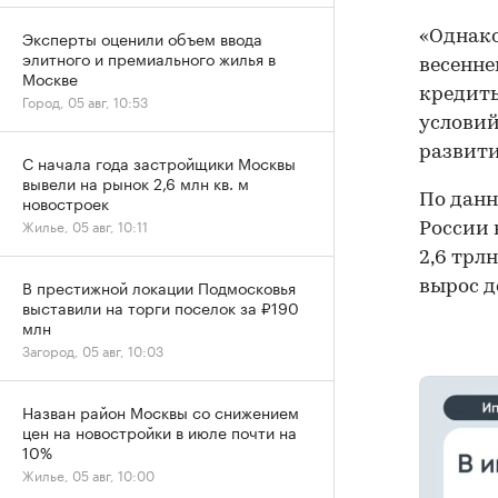
Эксперты оценили объем ввода
«Однако
элитного и премиального жилья в
весенне
Москве
кредит
Город, 05 авг, 10:53
условий
развити
С начала года застройщики Москвы
вывели на рынок 2,6 млн кв. м
По данн
новостроек
Жилье, 05 авг, 10:11
России 
2,6 трл
В престижной локации Подмосковья
вырос до
выставили на торги поселок за ₽190
млн
Загород, 05 авг, 10:03
Назван район Москвы со снижением
цен на новостройки в июле почти на
10%
Жилье, 05 авг, 10:00