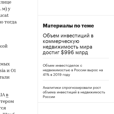
 улице
 м) у
ucat
но тогда
Материалы по теме
Объем инвестиций в
коммерческую
недвижимость мира
ской
достиг $996 млрд
ямых
Объем инвестсделок с
недвижимостью в России вырос на
sia и O1
41% в 2019 году
стали
Аналитики спрогнозировали рост
объема инвестиций в недвижимость
США
в
России
итером
тся