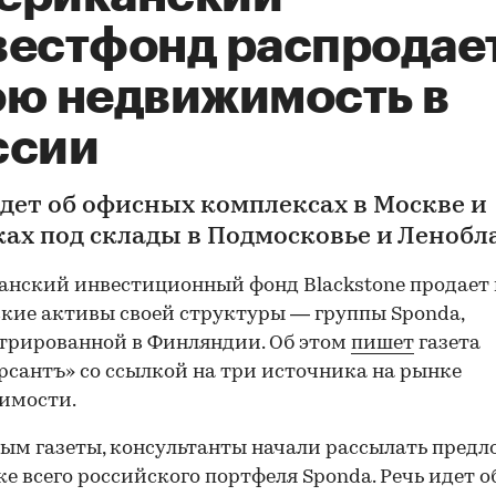
вестфонд распродае
ою недвижимость в
ссии
идет об офисных комплексах в Москве и
ках под склады в Подмосковье и Ленобл
нский инвестиционный фонд Blackstone продает 
кие активы своей структуры — группы Sponda,
трированной в Финляндии. Об этом
пишет
газета
сантъ» со ссылкой на три источника на рынке
имости.
ым газеты, консультанты начали рассылать пред
ке всего российского портфеля Sponda. Речь идет о