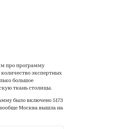
им про программу
е количество экспертных
лько большое
скую ткань столицы.
амму было включено 5173
м вообще Москва вышла на