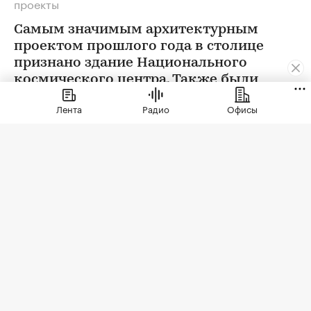
проекты
Самым значимым архитектурным
проектом прошлого года в столице
признано здание Национального
космического центра. Также были
определены победители еще в 12
Лента
Радио
Офисы
номинациях