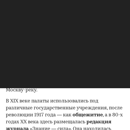
назначение палат за долгую историю не один
раз менялось.
Изначально первый этаж здания был
приспособлен под
склады и
торговлю
. На
втором этаже размещалось
жилье
. Именно этот
этаж обладал богаче декорированными
фасадами, часть кирпичных украшений которых
сохранилась до сих пор.
При Петре I здесь разместили городскую
таможню
(она же — мытный двор). В ней
взимали плату за переправу товаров через
Москву-реку.
В XIX веке палаты использовались под
различные государственные учреждения, после
революции 1917 года — как
общежитие
, а в 80-х
годах XX века здесь размещалась
редакция
журнала
«Знание — сила». Она находилась