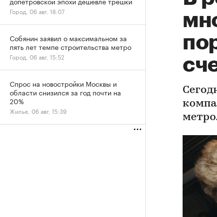
допетровской эпохи дешевле трешки
Город, 06 авг, 18:07
мн
по
Собянин заявил о максимальном за
пять лет темпе строительства метро
Город, 06 авг, 15:52
сч
Спрос на новостройки Москвы и
Сегод
области снизился за год почти на
20%
компа
Жилье, 06 авг, 15:39
метро