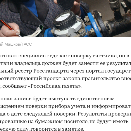
ий Машков/ТАСС
ого как специалист сделает поверку счетчика, он в
твии владельца должен будет занести ее результа
ьный реестр Росстандарта через портал государс
Соответствующий проект закона правительство вне
,
сообщает
«Российская газета».
нная запись будет выступать единственным
ждением поверки прибора учета и информироват
ца о дате следующей поверки. Результаты проверк
рованные на бумажном носителе, не будут иметь
скую силу, говорится в заметке.