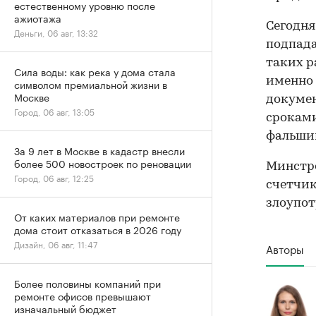
естественному уровню после
ажиотажа
Сегодня
Деньги, 06 авг, 13:32
подпада
таких р
Сила воды: как река у дома стала
именно 
символом премиальной жизни в
Москве
докумен
Город, 06 авг, 13:05
сроками
фальшив
За 9 лет в Москве в кадастр внесли
более 500 новостроек по реновации
Минстр
Город, 06 авг, 12:25
счетчик
злоупот
От каких материалов при ремонте
дома стоит отказаться в 2026 году
Дизайн, 06 авг, 11:47
Авторы
Более половины компаний при
ремонте офисов превышают
изначальный бюджет