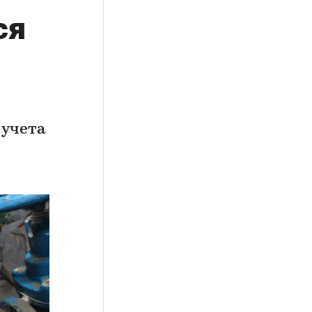
ся
 учета