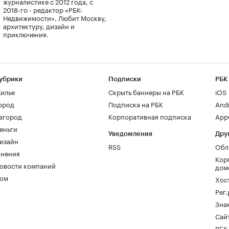
журналистике с 2012 года, с
2018-го - редактор «РБК-
Недвижимости». Любит Москву,
архитектуру, дизайн и
приключения.
убрики
Подписки
РБК
илье
Скрыть баннеры на РБК
iOS
ород
Подписка на РБК
And
агород
Корпоративная подписка
AppG
еньги
Уведомления
Дру
изайн
RSS
Обл
нения
Кор
овости компаний
дом
ом
Хос
Рег
Зна
Сайт
РБК