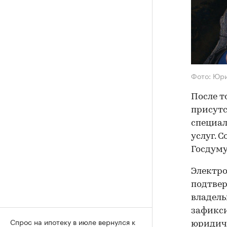
Фото: Юр
После т
присутс
специал
услуг. 
Госдуму
Электро
подтвер
владель
зафикси
Спрос на ипотеку в июле вернулся к
юридиче