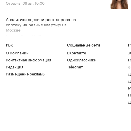
Отрасль, 06 авг, 10:00
Аналитики оценили рост спроса на
ипотеку на разные квартиры в
Москве
Деньги, 06 авг, 09:00
РБК
Социальные сети
Р
Временное явление: в июле снижение
О компании
ВКонтакте
Ж
цен на жилье резко замедлилось
Контактная информация
Одноклассники
Г
Жилье, 06 авг, 06:00
Редакция
Telegram
З
Размещение рекламы
Д
ЦБ оценил ставки проектного
Д
финансирования для застройщиков
М
России
Н
Деньги, 05 авг, 18:13
Д
«Домклик» отметил
перераспределение ипотечного
спроса в сторону вторички
Деньги, 05 авг, 15:13