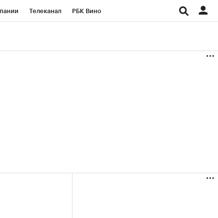
пании
Телеканал
РБК Вино
ациональные проекты
Город
аншизы
Газета
ка
Бизнес