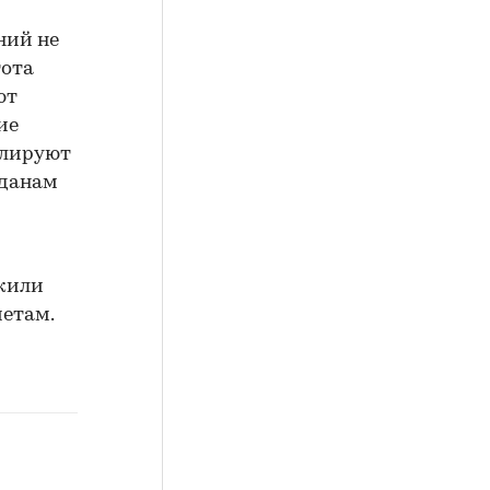
ний не
тота
ют
ие
улируют
жданам
ужили
четам.