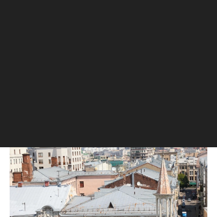
жители будут питаться вне дома. В
последующем, уже в советские годы, такой же
принцип использовался при проектировании
домов-коммун.
Через год после постройки столичный «тучерез»
был продан банкиру Дмитрию Рубинштейну. В
подвале дома он открыл театр-кабаре «Летучая
мышь», а квартиры стали использоваться по
назначению.