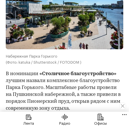
Набережная Парка Горького
(Фото: katuka / Shutterstock / FOTODOM )
В номинации
«Столичное благоустройство»
лучшим назвали комплексное благоустройство
Парка Горького. Масштабные работы провели
на Пушкинской набережной, а также привели в
порядок Пионерский пруд, открыв рядом с ним
современную зону отдыха.
Лента
Радио
Офисы
Весной 2026 года Архитектурное бюро Marks Group