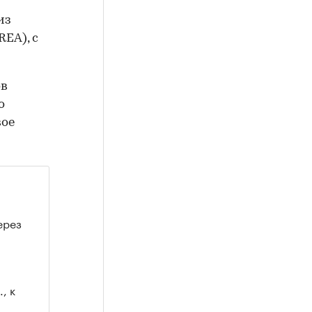
из
EA), с
ов
о
вое
ерез
, к