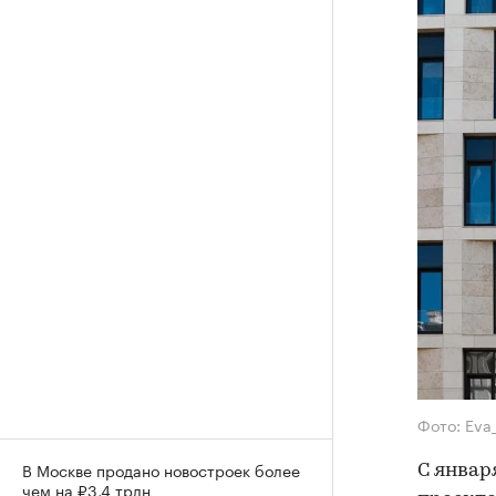
Фото: Eva
В Москве продано новостроек более
С январ
чем на ₽3,4 трлн