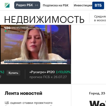
Подписка на РБК
Инвестиции
НЕДВИЖИМОСТЬ
Средняя
РБК Вино
Спорт
Школа управления
в моско
Национальные проекты
Город
Стил
Прямой эфир
Кредитные рейтинги
Франшизы
Га
Проверка контрагентов
Политика
Э
Прямой эфир
(+13,02%)
«Русагро» ₽120
Ozon ₽5
Купить
Купить
прогноз ПСБ к 26.07.27
прогноз 
Лента новостей
Город
⁠,
23 
ЦБ оценил ставки проектного
We