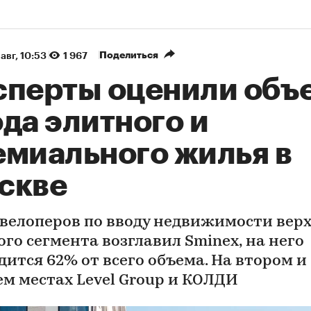
Поделиться
авг, 10:53
1 967
сперты оценили объ
да элитного и
емиального жилья в
скве
евелоперов по вводу недвижимости вер
ого сегмента возглавил Sminex, на него
дится 62% от всего объема. На втором и
ем местах Level Group и КОЛДИ