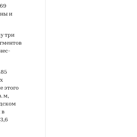
269
аны и
у три
егментов
нес-
485
их
е этого
. м,
адском
 в
3,6