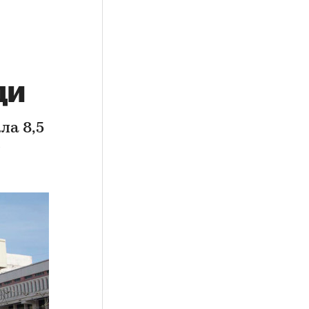
ди
ла 8,5
е