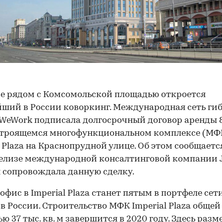
е рядом с Комсомольской площадью откроется
ший в России коворкинг. Международная сеть ги
WeWork подписала долгосрочный договор аренды 8
 строящемся многофункциональном комплексе (МФ
l Plaza на Краснопрудной улице. Об этом сообщаетс
елизе международной консалтинговой компании J
 сопровождала данную сделку.
офис в Imperial Plaza станет пятым в портфеле сет
в России. Строительство МФК Imperial Plaza общей
ю 37 тыс. кв. м завершится в 2020 году. Здесь разм