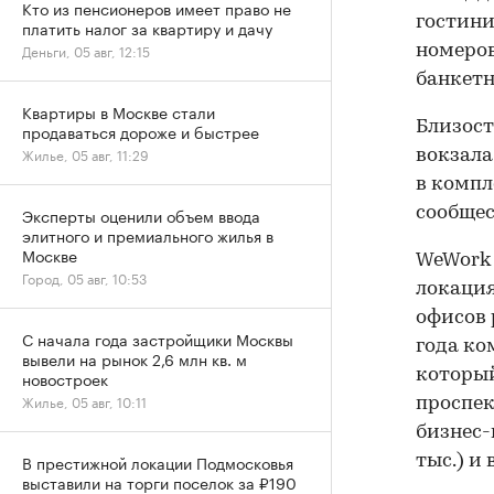
Кто из пенсионеров имеет право не
гостини
платить налог за квартиру и дачу
Деньги, 05 авг, 12:15
номеров
банкетн
Квартиры в Москве стали
Близост
продаваться дороже и быстрее
Жилье, 05 авг, 11:29
вокзала
в компл
сообщес
Эксперты оценили объем ввода
элитного и премиального жилья в
Москве
WeWork 
Город, 05 авг, 10:53
локация
офисов 
С начала года застройщики Москвы
года к
вывели на рынок 2,6 млн кв. м
который
новостроек
Жилье, 05 авг, 10:11
проспек
бизнес-ц
В престижной локации Подмосковья
тыс.) и 
выставили на торги поселок за ₽190