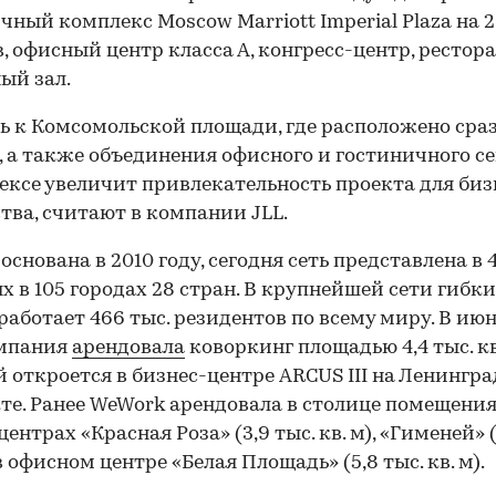
чный комплекс Moscow Marriott Imperial Plaza на 
, офисный центр класса А, конгресс-центр, рестор
ый зал.
ь к Комсомольской площади, где расположено сраз
, а также объединения офисного и гостиничного с
ексе увеличит привлекательность проекта для биз
тва, считают в компании JLL.
основана в 2010 году, сегодня сеть представлена в 
х в 105 городах 28 стран. В крупнейшей сети гибк
работает 466 тыс. резидентов по всему миру. В июн
омпания
арендовала
коворкинг площадью 4,4 тыс. кв
 откроется в бизнес-центре ARCUS III на Ленингр
те. Ранее WeWork арендовала в столице помещения
ентрах «Красная Роза» (3,9 тыс. кв. м), «Гименей» (
в офисном центре «Белая Площадь» (5,8 тыс. кв. м).