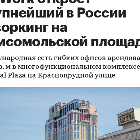
упнейший в России
воркинг на
мсомольской площа
народная сеть гибких офисов арендова
кв. м в многофункциональном комплекс
ial Plaza на Краснопрудной улице