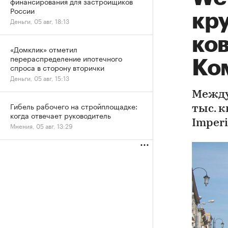
финансирования для застройщиков
России
кр
Деньги, 05 авг, 18:13
ко
«Домклик» отметил
перераспределение ипотечного
Ко
спроса в сторону вторички
Деньги, 05 авг, 15:13
Между
Гибель рабочего на стройплощадке:
тыс. 
когда отвечает руководитель
Imper
Мнения, 05 авг, 13:29