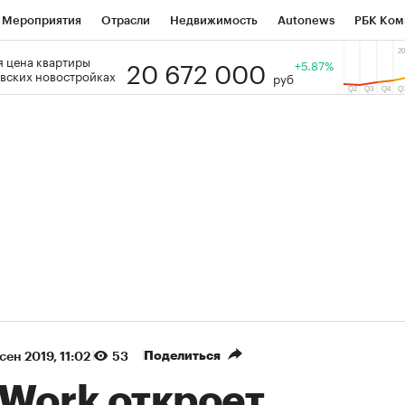
Мероприятия
Отрасли
Недвижимость
Autonews
РБК Ком
20 672 000
 цена квартиры
 РБК
РБК Образование
РБК Курсы
РБК Life
+5.87%
Тренды
Виз
вских новостройках
руб
ь
Крипто
РБК Бизнес-среда
Дискуссионный клуб
Исследо
зета
Спецпроекты СПб
Конференции СПб
Спецпроекты
кономика
Бизнес
Технологии и медиа
Финансы
Рынок на
(+86,01%)
(+28,89%)
 450
АФК «Система» ₽12
Купить
Ку
ПСБ к 29.07.27
прогноз БКС к 15.07.27
Поделиться
сен 2019, 11:02
53
Work откроет