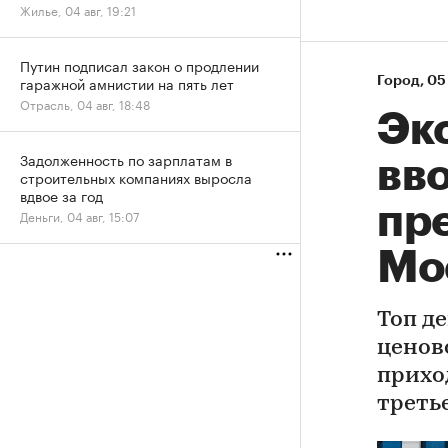
Жилье, 04 авг, 19:21
Путин подписал закон о продлении
гаражной амнистии на пять лет
Город
⁠,
05 
Отрасль, 04 авг, 18:48
Эк
Задолженность по зарплатам в
вво
строительных компаниях выросла
вдвое за год
пр
Деньги, 04 авг, 15:07
Мо
Топ д
ценов
прихо
треть