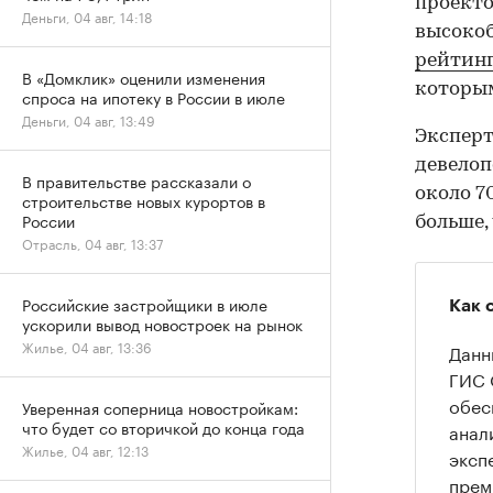
проекто
Деньги, 04 авг, 14:18
высокоб
рейтин
В «Домклик» оценили изменения
которым
спроса на ипотеку в России в июле
Деньги, 04 авг, 13:49
Эксперт
девелоп
В правительстве рассказали о
около 7
строительстве новых курортов в
России
больше,
Отрасль, 04 авг, 13:37
Российские застройщики в июле
Как 
ускорили вывод новостроек на рынок
Жилье, 04 авг, 13:36
Данн
ГИС 
обес
Уверенная соперница новостройкам:
что будет со вторичкой до конца года
анал
Жилье, 04 авг, 12:13
экспе
прем