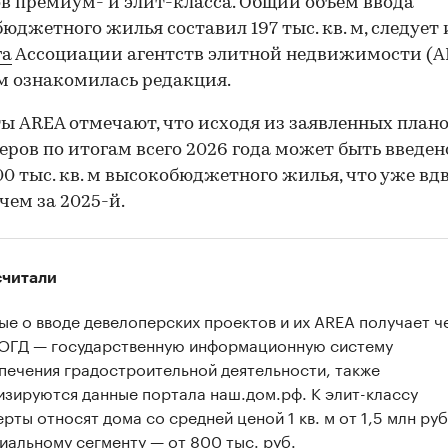
в премиум- и элит-класса. Общий объем ввода
юджетного жилья составил 197 тыс. кв. м, следует 
га
Ассоциации агентств элитной недвижимости (AR
 ознакомилась редакция.
ы AREA отмечают, что исходя из заявленных план
еров по итогам всего 2026 года может быть введен
00 тыс. кв. м высокобюджетного жилья, что уже вд
 чем за 2025-й.
считали
ые о вводе девелоперских проектов и их AREA получает ч
ОГД — государственную информационную систему
печения градостроительной деятельности, также
изируются данные портала наш.дом.рф. К элит-классу
рты относят дома со средней ценой 1 кв. м от 1,5 млн руб.
иальному сегменту — от 800 тыс. руб.