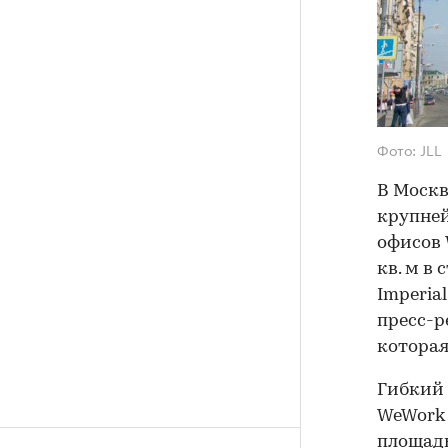
Фото: JLL
В Москв
крупней
офисов 
кв. м в
Imperia
пресс-р
которая
Гибкий 
WeWork 
площадь