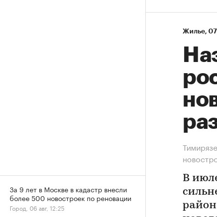
Жилье
⁠,
07
На
рос
нов
ра
Тимирязе
новостр
В июл
За 9 лет в Москве в кадастр внесли
сильн
более 500 новостроек по реновации
район
Город, 06 авг, 12:25