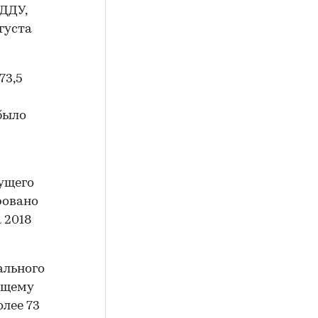
 ДДУ,
густа
73,5
 было
ущего
ровано
 2018
ального
бщему
лее 73