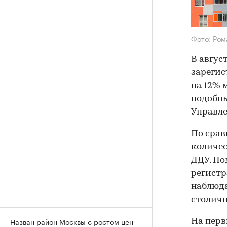
Фото: Ром
В авгус
зарегис
на 12% 
подобны
Управле
По срав
количес
ДДУ. По
регистр
наблюда
столичн
Назван район Москвы с ростом цен
На пер