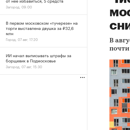
от нее избавиться, 5 средств
Загород, 09:00
мо
сни
В первом московском «тучерезе» на
торги выставлена двушка за ₽32,6
млн
Город, 07 авг, 17:20
В авгу
почти 
ИИ начал выписывать штрафы за
борщевик в Подмосковье
Загород, 07 авг, 15:30