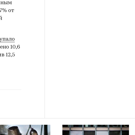
ичным
37% от
й
упало
ено 10,6
в 12,5