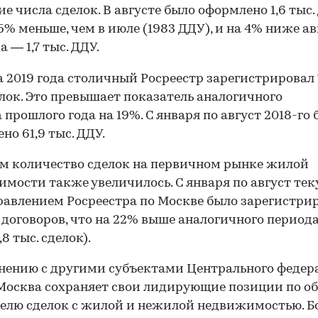
е числа сделок. В августе было оформлено 1,6 тыс.
15% меньше, чем в июле (1983 ДДУ), и на 4% ниже ав
а — 1,7 тыс. ДДУ.
а 2019 года столичный Росреестр зарегистрировал 
елок. Это превышает показатель аналогичного
 прошлого года на 19%. С января по август 2018-го
но 61,9 тыс. ДДУ.
м количество сделок на первичном рынке жилой
мости также увеличилось. С января по август тек
равлением Росреестра по Москве было зарегистри
с. договоров, что на 22% выше аналогичного периода
,8 тыс. сделок).
нению с другими субъектами Центрального федер
Москва сохраняет свои лидирующие позиции по о
00:00
/
00:00
елю сделок с жилой и нежилой недвижимостью. Бо