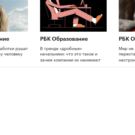
ние
РБК Образование
РБК О
аботки рушат
В тренде «дробные»
Мир не 
му человеку
начальники: что это такое и
переста
зачем компании их нанимают
настрои