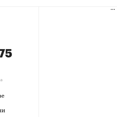
,75
на
ве
ии