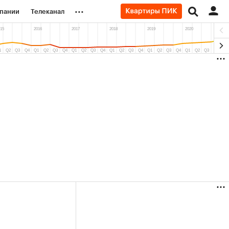
...
пании
Телеканал
ионеры
вания
личной валюты
56%)
(+7,86%)
«Северсталь» ₽700
Купить
Купить
прогноз КИТ Финанс к 20.07.27