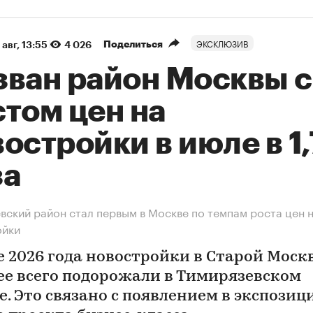
ЭКСКЛЮЗИВ
Поделиться
 авг, 13:55
4 026
зван район Москвы с
том цен на
остройки в июле в 1
за
вский район стал первым в Москве по темпам роста цен 
ойки
е 2026 года новостройки в Старой Моск
ее всего подорожали в Тимирязевском
е. Это связано с появлением в экспозиц