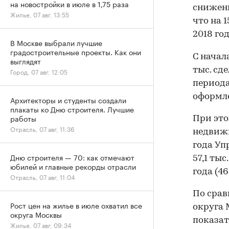
на новостройки в июле в 1,75 раза
снижени
Жилье, 07 авг, 13:55
что на 
2018 год
В Москве выбрали лучшие
градостроительные проекты. Как они
С начал
выглядят
тыс. сд
Город, 07 авг, 12:05
периода
оформле
Архитекторы и студенты создали
плакаты ко Дню строителя. Лучшие
работы
При это
Отрасль, 07 авг, 11:36
недвижи
года Уп
Дню строителя — 70: как отмечают
57,1 ты
юбилей и главные рекорды отрасли
года (46
Отрасль, 07 авг, 11:04
По срав
Рост цен на жилье в июле охватил все
округа 
округа Москвы
показат
Жилье, 07 авг, 09:34