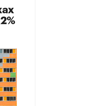
ках
12%