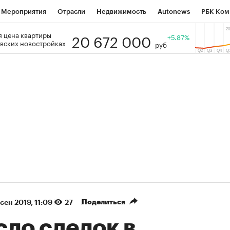
Мероприятия
Отрасли
Недвижимость
Autonews
РБК Ком
20 672 000
 цена квартиры
 РБК
РБК Образование
РБК Курсы
РБК Life
+5.87%
Тренды
Виз
вских новостройках
руб
ь
Крипто
РБК Бизнес-среда
Дискуссионный клуб
Исследо
зета
Спецпроекты СПб
Конференции СПб
Спецпроекты
кономика
Бизнес
Технологии и медиа
Финансы
Рынок на
(+87,35%)
(+31,
Ozon ₽5 450
АФК «Система» ₽12
Купить
прогноз ПСБ к 29.07.27
прогноз БКС к 15.07.27
Поделиться
 сен 2019, 11:09
27
сло сделок в