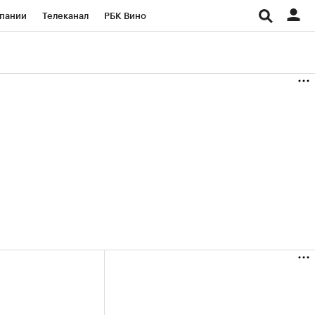
пании
Телеканал
РБК Вино
ациональные проекты
Город
аншизы
Газета
ка
Бизнес