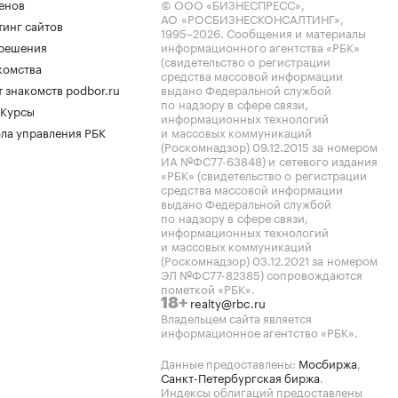
енов
© ООО «БИЗНЕСПРЕСС»,
АО «РОСБИЗНЕСКОНСАЛТИНГ»,
тинг сайтов
1995–2026
. Сообщения и материалы
.решения
информационного агентства «РБК»
(свидетельство о регистрации
комства
средства массовой информации
 знакомств podbor.ru
выдано Федеральной службой
по надзору в сфере связи,
 Курсы
информационных технологий
ла управления РБК
и массовых коммуникаций
(Роскомнадзор) 09.12.2015 за номером
ИА №ФС77-63848) и сетевого издания
«РБК» (свидетельство о регистрации
средства массовой информации
выдано Федеральной службой
по надзору в сфере связи,
информационных технологий
и массовых коммуникаций
(Роскомнадзор) 03.12.2021 за номером
ЭЛ №ФС77-82385) сопровождаются
пометкой «РБК».
realty@rbc.ru
18+
Владельцем сайта является
информационное агентство «РБК».
Данные предоставлены:
Мосбиржа
,
Санкт-Петербургская биржа
.
Индексы облигаций предоставлены