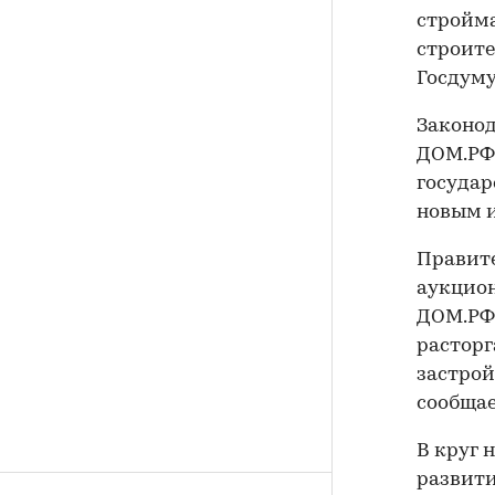
стройма
строите
Госдуму
Законод
ДОМ.РФ 
государ
новым 
Правите
аукцион
ДОМ.РФ
расторг
застрой
сообщае
В круг 
развити