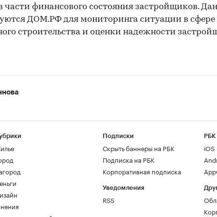
в части финансового состояния застройщиков. Да
уются ДОМ.РФ для мониторинга ситуации в сфере
го строительства и оценки надежности застрой
ннова
убрики
Подписки
РБК
илье
Скрыть баннеры на РБК
iOS
ород
Подписка на РБК
And
агород
Корпоративная подписка
AppG
еньги
Уведомления
Дру
изайн
RSS
Обл
нения
Кор