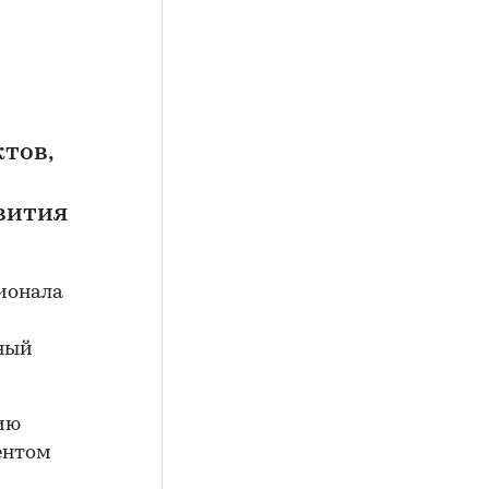
тов,
звития
ионала
ный
ию
ентом