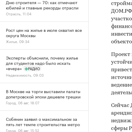
Дню строителя — 70: как отмечают
стройма
юбилей и главные рекорды отрасли
ДОМ.РФ 
Отрасль, 11:04
участко
финансо
Рост цен на жилье в июле охватил все
инвест
округа Москвы
Жилье, 09:34
объекто
Проект 
Эксперты объяснили, почему жилье
для студентов надо было искать
устойчи
«вчера»
РАДИО
привест
Недвижимость, 09:03
источни
ведение
В Москве на торги выставили палаты
деятель
допетровской эпохи дешевле трешки
Город, 06 авг, 18:07
Сейчас 
арендно
Собянин заявил о максимальном за
недвиж
пять лет темпе строительства метро
сферы 
Город, 06 авг, 15:52