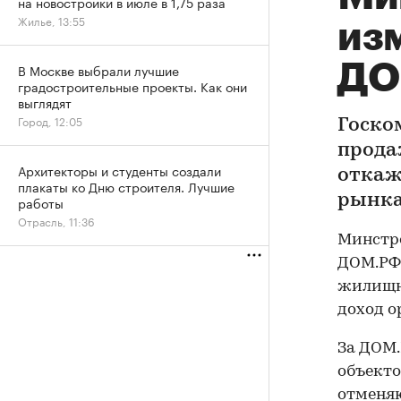
на новостройки в июле в 1,75 раза
Жилье, 13:55
из
ДО
В Москве выбрали лучшие
градостроительные проекты. Как они
выглядят
Город, 12:05
Госко
прода
Архитекторы и студенты создали
откаж
плакаты ко Дню строителя. Лучшие
рынка
работы
Отрасль, 11:36
Минстро
ДОМ.РФ.
жилищн
доход о
За ДОМ.
объекто
отменяю