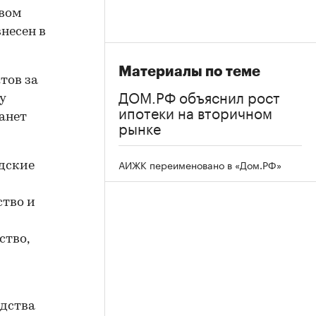
твом
несен в
Материалы по теме
тов за
ДОМ.РФ объяснил рост
у
ипотеки на вторичном
танет
рынке
АИЖК переименовано в «Дом.РФ»
дские
тво и
ство,
одства