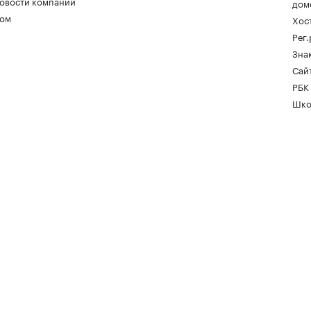
овости компаний
дом
ом
Хос
Рег
Зна
Сайт
РБК
Шко