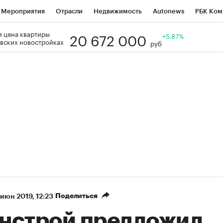
Мероприятия
Отрасли
Недвижимость
Autonews
РБК Ком
20 672 000
 цена квартиры
Образование
РБК Курсы
РБК Life
Тренды
+5.87%
Визионеры
Н
вских новостройках
руб
Дискуссионный клуб
Исследования
Кредитные рейтинги
Фр
Спецпроекты
Проверка контрагентов
Политика
Экономи
к наличной валюты
Поделиться
 июн 2019, 12:23
нстрой предложил