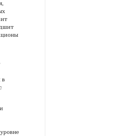
я,
ых
зит
удшит
кционы
т
 в
с
 и
 уровне