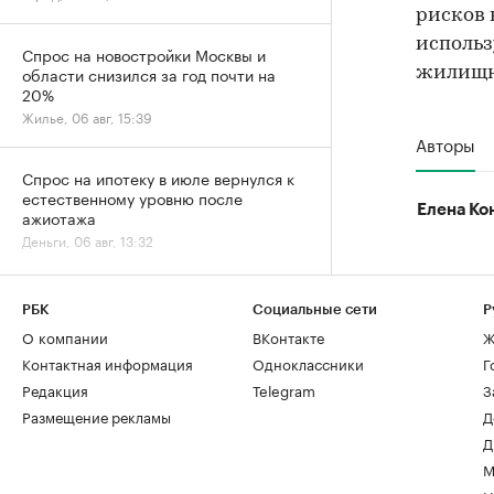
рисков 
использ
Спрос на новостройки Москвы и
области снизился за год почти на
жилищно
20%
Жилье, 06 авг, 15:39
Авторы
Спрос на ипотеку в июле вернулся к
естественному уровню после
Елена Ко
ажиотажа
Деньги, 06 авг, 13:32
Сила воды: как река у дома стала
РБК
Социальные сети
Р
символом премиальной жизни в
О компании
ВКонтакте
Ж
Москве
Контактная информация
Одноклассники
Г
Город, 06 авг, 13:05
Редакция
Telegram
З
Размещение рекламы
Д
За 9 лет в Москве в кадастр внесли
Д
более 500 новостроек по реновации
Город, 06 авг, 12:25
М