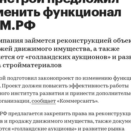
менить функционал
М.РФ
мпания займется реконструкцией объек
жей движимого имущества, а также
ется от «голландских аукционов» и ра
 стройматериалов
й подготовил законопроект по изменению функц
 Проект должен повысить эффективность работы
ого института развития и принести дополнитель
рганизации,
сообщает
«Коммерсантъ».
РФ предлагается закрепить права на реконструкц
в и продажу движимого имущества, также докум
тся «голландские аукционы» и развитие рынка