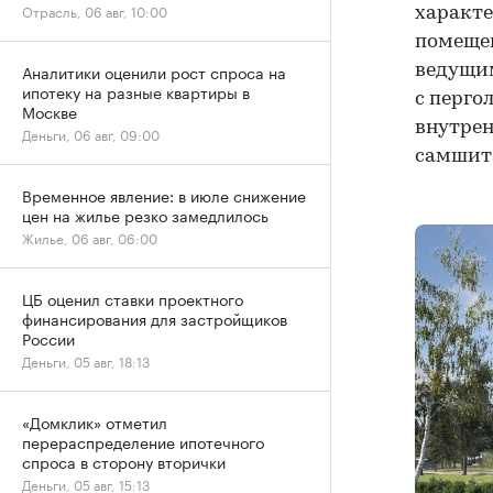
Отрасль, 06 авг, 10:00
характе
помещен
Аналитики оценили рост спроса на
ведущим
ипотеку на разные квартиры в
с перго
Москве
внутрен
Деньги, 06 авг, 09:00
самшита
Временное явление: в июле снижение
цен на жилье резко замедлилось
Жилье, 06 авг, 06:00
ЦБ оценил ставки проектного
финансирования для застройщиков
России
Деньги, 05 авг, 18:13
«Домклик» отметил
перераспределение ипотечного
спроса в сторону вторички
Деньги, 05 авг, 15:13