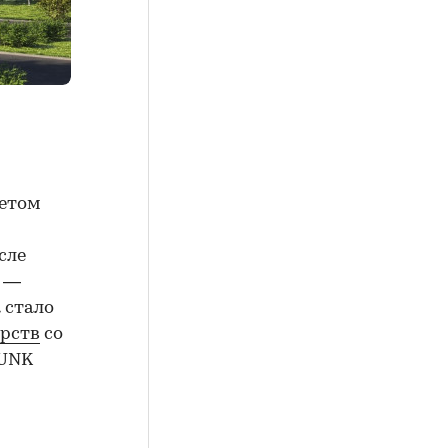
Летом
сле
у —
а стало
рств
со
 UNK