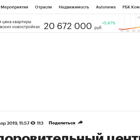
Мероприятия
Отрасли
Недвижимость
Autonews
РБК Ком
20 672 000
 цена квартиры
 РБК
РБК Образование
РБК Курсы
РБК Life
+5.87%
Тренды
Виз
вских новостройках
руб
ь
Крипто
РБК Бизнес-среда
Дискуссионный клуб
Исследо
зета
Спецпроекты СПб
Конференции СПб
Спецпроекты
кономика
Бизнес
Технологии и медиа
Финансы
Рынок на
(+35,98%)
(+30,52%)
К ₽1 400
«Русагро» ₽120
Купить
 SberCIB к 27.07.27
прогноз ПСБ к 26.07.27
Поделиться
апр 2019, 11:57
113
доровительный цент