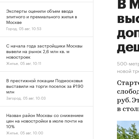
В М
Эксперты оценили объем ввода
вы
элитного и премиального жилья в
Москве
Город, 05 авг, 10:53
до
де
С начала года застройщики Москвы
вывели на рынок 2,6 млн кв. м
новостроек
500-метр
Жилье, 05 авг, 10:11
новой т
В престижной локации Подмосковья
Старт
выставили на торги поселок за ₽190
млн
слобод
Загород, 05 авг, 10:03
руб. 
в сто
Назван район Москвы со снижением
цен на новостройки в июле почти на
10%
Жилье, 05 авг, 10:00