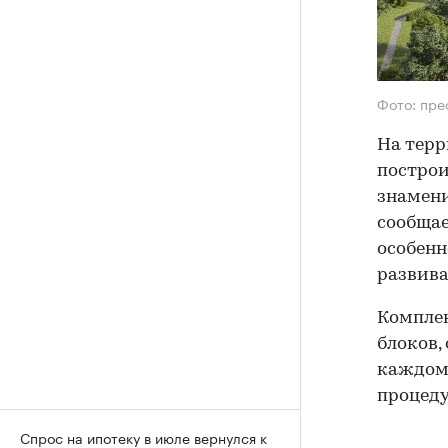
Фото: пре
На тер
построи
знамени
сообщае
особенн
развива
Комплек
блоков,
каждом 
процеду
Спрос на ипотеку в июле вернулся к