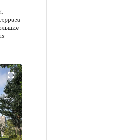
,
терраса
большие
из