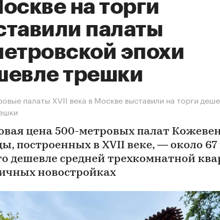
оскве на торги
ставили палаты
петровской эпохи
шевле трешки
овые палаты XVII века в Москве выставили на торги деш
решки
овая цена 500-метровых палат Кожеве
ы, построенных в XVII веке, — около 67
Это дешевле средней трехкомнатной кв
личных новостройках