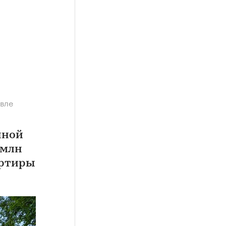
евле
нной
 млн
артиры