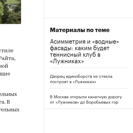
Материалы по теме
Асимметрия и «водные»
фасады: каким будет
стиле
теннисный клуб в
«Лужниках»
Райта,
ной
ющие
Дворец единоборств из стекла
построят в «Лужниках»
дельных
В Москве открыли канатную дорогу
от «Лужников» до Воробьевых гор
а. В
тельных