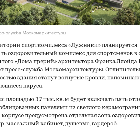
сс-служба Москомархитектуры
ритории спорткомплекса «Лужники» планируется
ть оздоровительный комплекс для спортсменов в 
того «Дома прерий» архитектора Фрэнка Ллойда 
т пресс-служба Москомархитектуры. Отличитель
остью здания станут вогнутые кровли, напомина
ющиеся паруса.
с площадью 3,7 тыс. кв. м будет включать пять от
 облицованных панелями из светлого керамогранит
корпусе предусмотрена отдельная зона оздорови
р, массажный кабинет, душевые, гардероб.