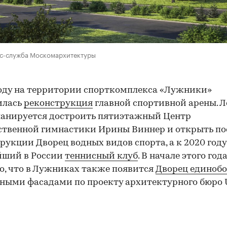
сс-служба Москомархитектуры
году на территории спорткомплекса «Лужники»
илась
реконструкция
главной спортивной арены. 
ланируется достроить пятиэтажный Центр
твенной гимнастики Ирины Виннер и открыть по
рукции Дворец водных видов спорта, а к 2020 год
йший в России
теннисный клуб
. В начале этого год
о, что в Лужниках также появится
Дворец единобо
ными фасадами по проекту архитектурного бюро