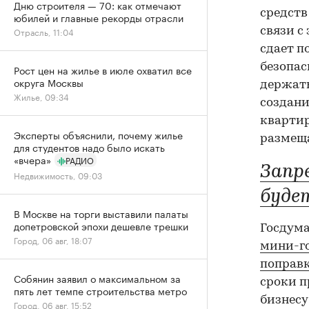
Дню строителя — 70: как отмечают
средств
юбилей и главные рекорды отрасли
связи с
Отрасль, 11:04
сдает п
безопас
Рост цен на жилье в июле охватил все
округа Москвы
держать
Жилье, 09:34
создани
квартир
Эксперты объяснили, почему жилье
размеща
для студентов надо было искать
«вчера»
РАДИО
Запр
Недвижимость, 09:03
буде
В Москве на торги выставили палаты
допетровской эпохи дешевле трешки
Госдума
Город, 06 авг, 18:07
мини-г
поправк
Собянин заявил о максимальном за
сроки п
пять лет темпе строительства метро
бизнесу
Город, 06 авг, 15:52