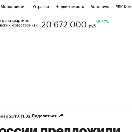
Мероприятия
Отрасли
Недвижимость
Autonews
РБК Ком
20 672 000
 цена квартиры
Образование
РБК Курсы
РБК Life
Тренды
+5.87%
Визионеры
Н
вских новостройках
руб
Дискуссионный клуб
Исследования
Кредитные рейтинги
Фр
Спецпроекты
Проверка контрагентов
Политика
Экономи
к наличной валюты
Поделиться
 мар 2019, 11:32
России предложили