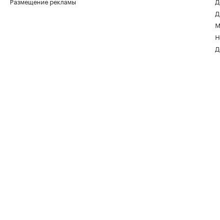
Размещение рекламы
Д
Д
От каких материалов при ремонте
дома стоит отказаться в 2026 году
М
Дизайн, 06 авг, 11:47
Н
Д
Более половины компаний при
ремонте офисов превышают
изначальный бюджет
Отрасль, 06 авг, 10:00