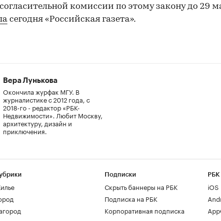
согласительной комиссии по этому закону до 29 м
ла
сегодня «Российская газета».
Вера Лунькова
Окончила журфак МГУ. В
журналистике с 2012 года, с
2018-го - редактор «РБК-
Недвижимости». Любит Москву,
архитектуру, дизайн и
приключения.
убрики
Подписки
РБК
илье
Скрыть баннеры на РБК
iOS
ород
Подписка на РБК
And
агород
Корпоративная подписка
AppG