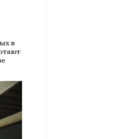
ых в
ботают
ре