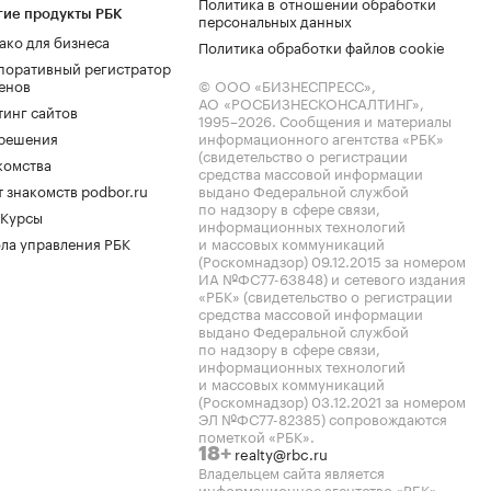
Политика в отношении обработки
гие продукты РБК
персональных данных
ако для бизнеса
Политика обработки файлов cookie
поративный регистратор
енов
© ООО «БИЗНЕСПРЕСС»,
АО «РОСБИЗНЕСКОНСАЛТИНГ»,
тинг сайтов
1995–2026
. Сообщения и материалы
.решения
информационного агентства «РБК»
(свидетельство о регистрации
комства
средства массовой информации
 знакомств podbor.ru
выдано Федеральной службой
по надзору в сфере связи,
 Курсы
информационных технологий
ла управления РБК
и массовых коммуникаций
(Роскомнадзор) 09.12.2015 за номером
ИА №ФС77-63848) и сетевого издания
«РБК» (свидетельство о регистрации
средства массовой информации
выдано Федеральной службой
по надзору в сфере связи,
информационных технологий
и массовых коммуникаций
(Роскомнадзор) 03.12.2021 за номером
ЭЛ №ФС77-82385) сопровождаются
пометкой «РБК».
realty@rbc.ru
18+
Владельцем сайта является
информационное агентство «РБК».