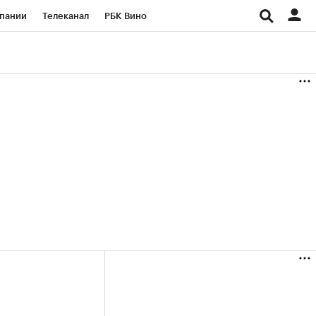
пании
Телеканал
РБК Вино
ациональные проекты
Город
аншизы
Газета
ка
Бизнес