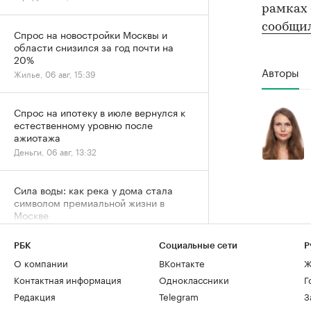
рамках 
сообщи
Спрос на новостройки Москвы и
области снизился за год почти на
20%
Авторы
Жилье, 06 авг, 15:39
Спрос на ипотеку в июле вернулся к
естественному уровню после
ажиотажа
Деньги, 06 авг, 13:32
Сила воды: как река у дома стала
символом премиальной жизни в
Москве
Город, 06 авг, 13:05
РБК
Социальные сети
Р
О компании
ВКонтакте
Ж
За 9 лет в Москве в кадастр внесли
более 500 новостроек по реновации
Контактная информация
Одноклассники
Г
Город, 06 авг, 12:25
Редакция
Telegram
З