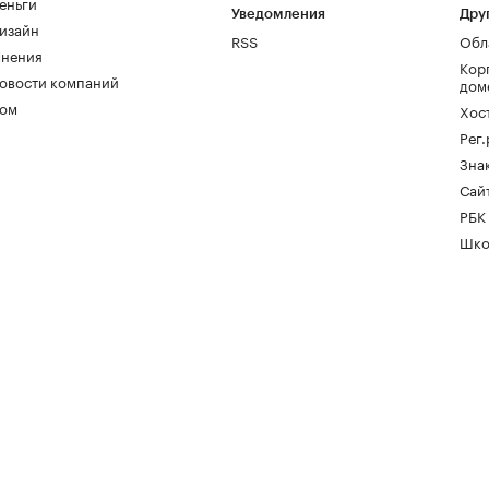
еньги
Уведомления
Дру
изайн
RSS
Обл
нения
Кор
овости компаний
дом
ом
Хос
Рег
Зна
Сайт
РБК
Шко