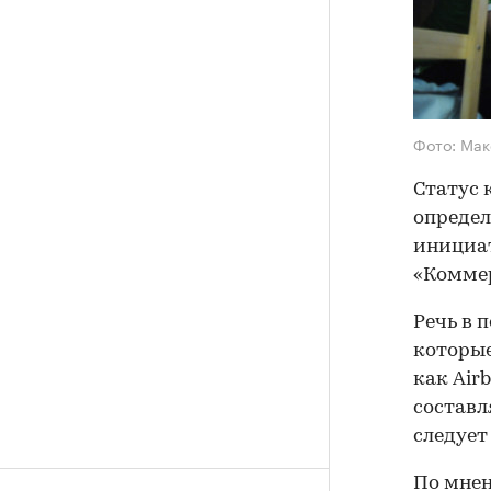
Фото: Ма
Статус 
определ
инициат
«Коммер
Речь в 
которые
как Air
составл
следует
По мнен