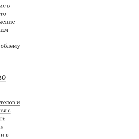
ие в
кто
ечение
 им
роблему
то
телов и
ся с
ть
ть
и в