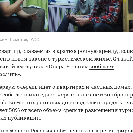
ксим Шеметов/ТАСС
квартир, сдаваемых в краткосрочную аренду, долж
ен в новом законе о туристическом жилье. С такой
ивой выступила «Опора России»,
сообщает
сантъ».
первую очередь идет о квартирах и частных домах,
 собственники сдают через такие системы бронир
bnb. Во многих регионах доля подобных предложен
яет 50% от всего объема средств размещения турис
 из публикации.
ию «Опоры России», собственников зарегистриро