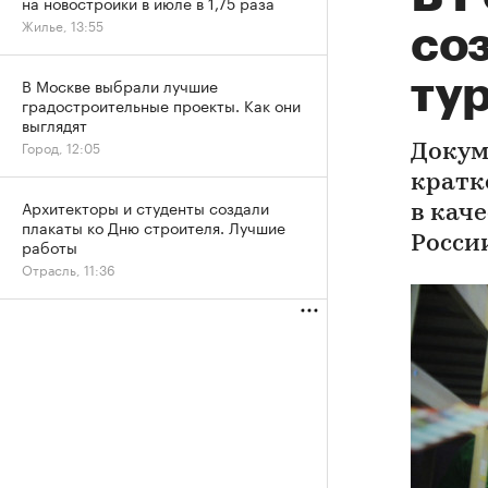
на новостройки в июле в 1,75 раза
Жилье, 13:55
соз
ту
В Москве выбрали лучшие
градостроительные проекты. Как они
выглядят
Город, 12:05
Докум
кратк
Архитекторы и студенты создали
в кач
плакаты ко Дню строителя. Лучшие
Росси
работы
Отрасль, 11:36