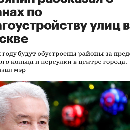
анах по
гоустройству улиц в
скве
м году будут обустроены районы за пре
го кольца и переулки в центре города,
азал мэр