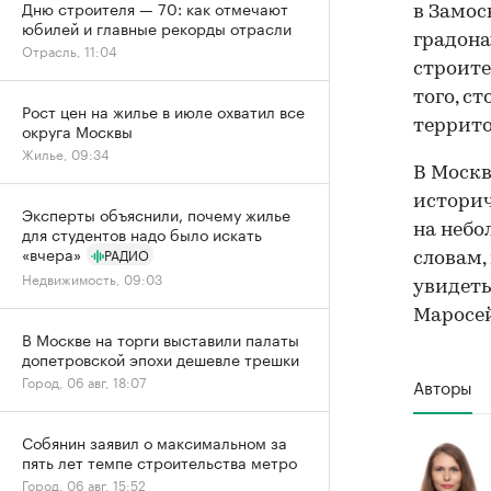
Дню строителя — 70: как отмечают
в Замос
юбилей и главные рекорды отрасли
градона
Отрасль, 11:04
строите
того, с
Рост цен на жилье в июле охватил все
террито
округа Москвы
Жилье, 09:34
В Моск
историч
Эксперты объяснили, почему жилье
на небо
для студентов надо было искать
«вчера»
РАДИО
словам,
Недвижимость, 09:03
увидеть
Маросей
В Москве на торги выставили палаты
допетровской эпохи дешевле трешки
Город, 06 авг, 18:07
Авторы
Собянин заявил о максимальном за
пять лет темпе строительства метро
Город, 06 авг, 15:52