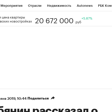
Мероприятия
Отрасли
Недвижимость
Autonews
РБК Ком
20 672 000
 цена квартиры
Образование
РБК Курсы
РБК Life
Тренды
+5.87%
Визионеры
Н
вских новостройках
руб
Дискуссионный клуб
Исследования
Кредитные рейтинги
Фр
Спецпроекты
Проверка контрагентов
Политика
Экономи
к наличной валюты
Поделиться
 янв 2019, 10:44
бянин рассказал о