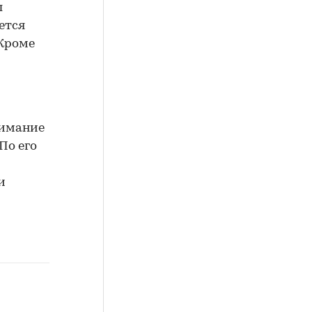
л
ется
 Кроме
нимание
По его
и