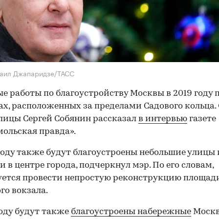
хаил Джапаридзе/ТАСС
е работы по благоустройству Москвы в 2019 году 
ах, расположенных за пределами Садового кольца.
лицы Сергей Собянин рассказал
в интервью
газете
ольская правда».
году также будут благоустроены небольшие улицы 
и в центре города, подчеркнул мэр. По его словам,
ется провести непростую реконструкцию площад
го вокзала.
году будут также
благоустроены набережные
Москв