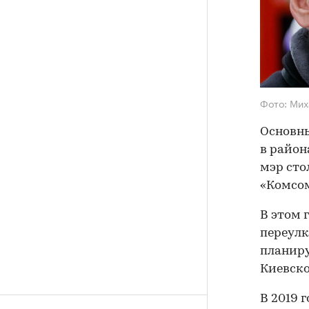
Фото: Ми
Основны
в район
мэр сто
«Комсом
В этом 
переулк
планиру
Киевско
В 2019 