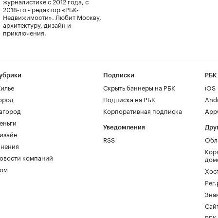
журналистике с 2012 года, с
2018-го - редактор «РБК-
Недвижимости». Любит Москву,
архитектуру, дизайн и
приключения.
убрики
Подписки
РБК
илье
Скрыть баннеры на РБК
iOS
ород
Подписка на РБК
And
агород
Корпоративная подписка
AppG
еньги
Уведомления
Дру
изайн
RSS
Обл
нения
Кор
овости компаний
дом
ом
Хос
Рег
Зна
Сайт
РБК