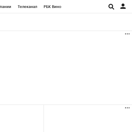
пании
Телеканал
РБК Вино
ациональные проекты
Город
аншизы
Газета
ка
Бизнес