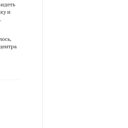
видеть
ку и
.
ось,
 центра