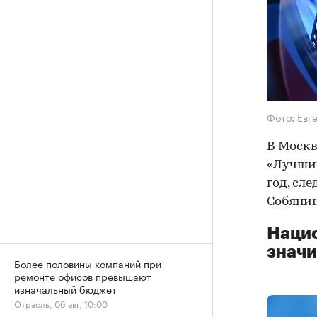
Фото: Евг
В Москв
«Лучший
год, сле
Собянин
Наци
значи
Более половины компаний при
ремонте офисов превышают
изначальный бюджет
Отрасль, 06 авг, 10:00