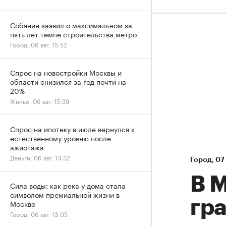
Собянин заявил о максимальном за
пять лет темпе строительства метро
Город, 06 авг, 15:52
Спрос на новостройки Москвы и
области снизился за год почти на
20%
Жилье, 06 авг, 15:39
Спрос на ипотеку в июле вернулся к
естественному уровню после
ажиотажа
Деньги, 06 авг, 13:32
Город
⁠,
07 
В 
Сила воды: как река у дома стала
символом премиальной жизни в
гр
Москве
Город, 06 авг, 13:05