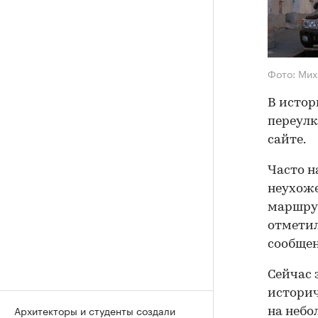
Фото: Мих
В истор
переулк
сайте.
Часто н
неухоже
маршрут
отметил
сообще
Сейчас 
историч
Архитекторы и студенты создали
на небо