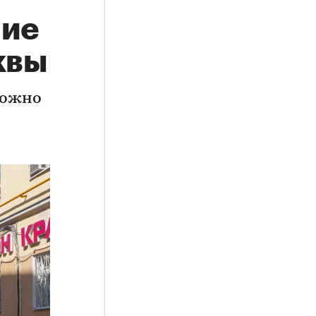
шие
квы
можно