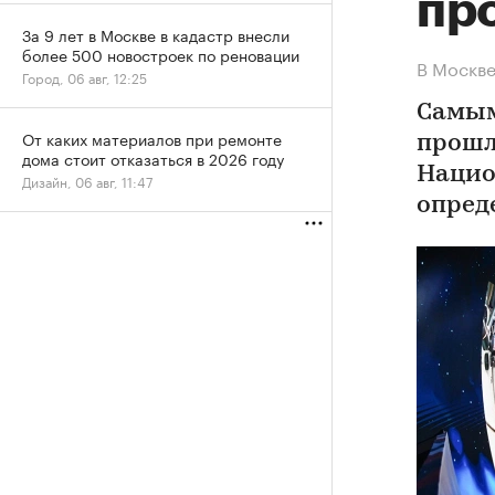
про
За 9 лет в Москве в кадастр внесли
более 500 новостроек по реновации
В Москве
Город, 06 авг, 12:25
Самым
От каких материалов при ремонте
прошл
дома стоит отказаться в 2026 году
Нацио
Дизайн, 06 авг, 11:47
опред