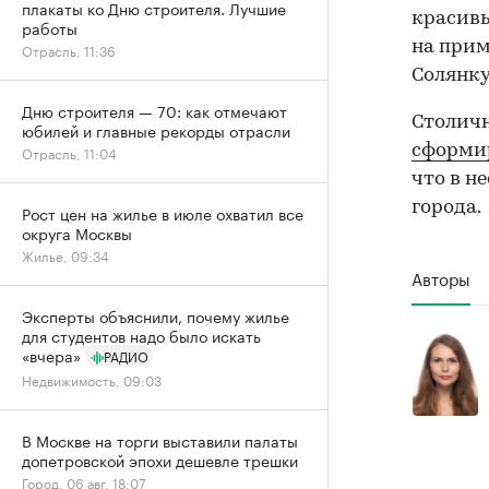
плакаты ко Дню строителя. Лучшие
красивы
работы
на прим
Отрасль, 11:36
Солянку
Дню строителя — 70: как отмечают
Столичн
юбилей и главные рекорды отрасли
сформи
Отрасль, 11:04
что в н
города.
Рост цен на жилье в июле охватил все
округа Москвы
Жилье, 09:34
Авторы
Эксперты объяснили, почему жилье
для студентов надо было искать
«вчера»
РАДИО
Недвижимость, 09:03
В Москве на торги выставили палаты
допетровской эпохи дешевле трешки
Город, 06 авг, 18:07