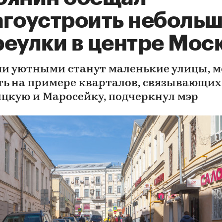
агоустроить неболь
реулки в центре Мос
и уютными станут маленькие улицы, 
ть на примере кварталов, связывающих
цкую и Маросейку, подчеркнул мэр