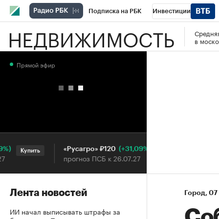
Подписка на РБК
Инвестиции
НЕДВИЖИМОСТЬ
Средняя
РБК Вино
Спорт
Школа управления
в моско
Национальные проекты
Город
Стил
Прямой эфир
Кредитные рейтинги
Франшизы
Га
Проверка контрагентов
Политика
Э
(+31,09%)
«Русагро» ₽120
Ozon ₽5
Купить
Купить
прогноз ПСБ к 26.07.27
прогноз 
Лента новостей
Город
⁠,
07
ИИ начал выписывать штрафы за
Со