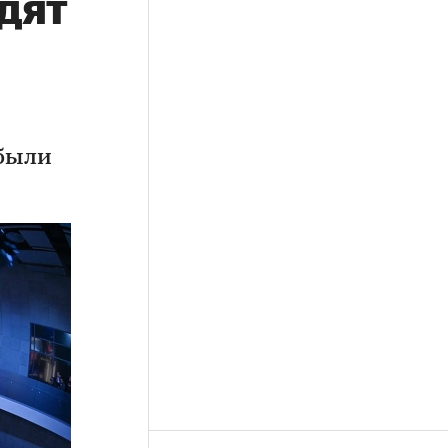
дят
 были