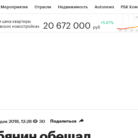
Мероприятия
Отрасли
Недвижимость
Autonews
РБК Ком
20 672 000
 цена квартиры
 РБК
РБК Образование
РБК Курсы
РБК Life
+5.87%
Тренды
Виз
вских новостройках
руб
ь
Крипто
РБК Бизнес-среда
Дискуссионный клуб
Исследо
зета
Спецпроекты СПб
Конференции СПб
Спецпроекты
кономика
Бизнес
Технологии и медиа
Финансы
Рынок на
(+88,22%)
(+32,45%)
 450
АФК «Система» ₽12
Купить
К
ПСБ к 29.07.27
прогноз БКС к 15.07.27
Поделиться
 дек 2018, 12:28
30
бянин обещал