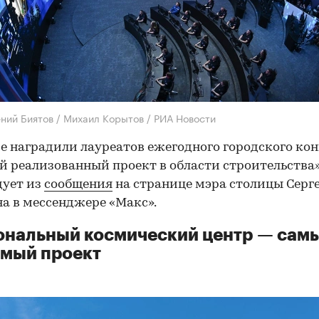
ений Биятов / Михаил Корытов / РИА Новости
е наградили лауреатов ежегодного городского ко
 реализованный проект в области строительства»
дует из
сообщения
на странице мэра столицы Серг
а в мессенджере «Макс».
ональный космический центр — сам
мый проект