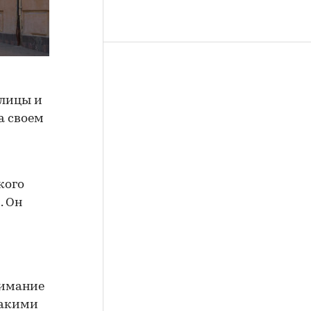
улицы и
а своем
кого
. Он
нимание
какими