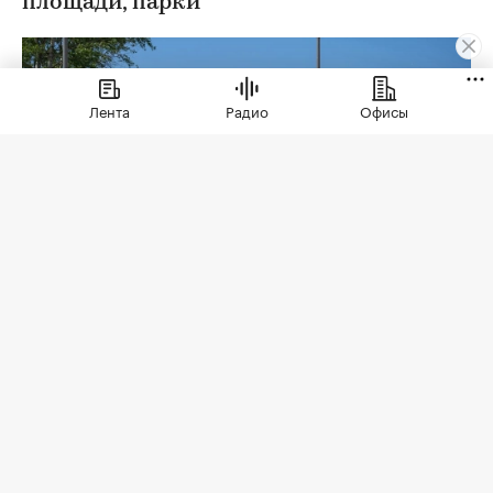
площади, парки
Лента
Радио
Офисы
Зона отдыха на берегу реки Коломенка
(Фото:
Aрхитектурное бюро Basis / Официальный сайт)
Около 120 тыс. территорий благоустроено в
России в рамках федерального проекта
«Формирование комфортной городской среды».
Об этом
сообщил
премьер-министр России