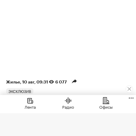
Жилье
⁠,
10 авг, 09:31
6 077
ЭКСКЛЮЗИВ
Названы города, где
Лента
Радио
Офисы
выгоднее всего покупать
жилье для сдачи в аренду
Новосибирск лидирует по привлекательности для