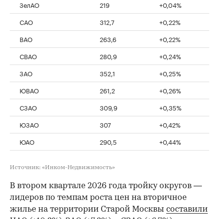
ЗелАО
219
+0,04%
САО
312,7
+0,22%
ВАО
263,6
+0,22%
СВАО
280,9
+0,24%
ЗАО
352,1
+0,25%
ЮВАО
261,2
+0,26%
СЗАО
309,9
+0,35%
ЮЗАО
307
+0,42%
ЮАО
290,5
+0,44%
Источник: «Инком-Недвижимость»
В втором квартале 2026 года тройку округов —
лидеров по темпам роста цен на вторичное
жилье на территории Старой Москвы
составили