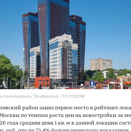
na Koromyslova / Shutterstock / FOTODOM
евский район занял первое место в рейтинге лок
Москвы по темпам роста цен на новостройки за ме
26 года средняя цена 1 кв. м в данной локации сос
с. руб., что на 75,4% больше июньского показателя,