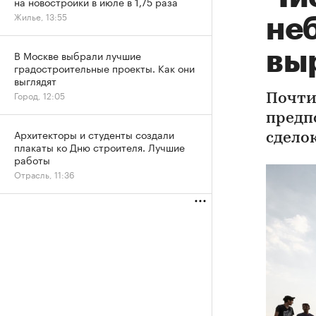
на новостройки в июле в 1,75 раза
Жилье, 13:55
не
выр
В Москве выбрали лучшие
градостроительные проекты. Как они
выглядят
Город, 12:05
Почти
предп
Архитекторы и студенты создали
сдело
плакаты ко Дню строителя. Лучшие
работы
Отрасль, 11:36