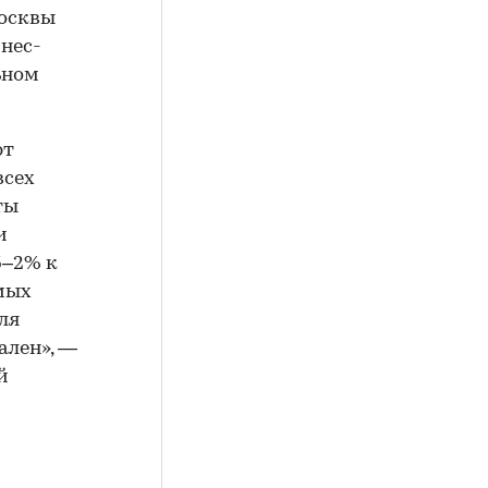
Москвы
знес-
ьном
ют
всех
ты
и
5–2% к
мых
ля
ален», —
й