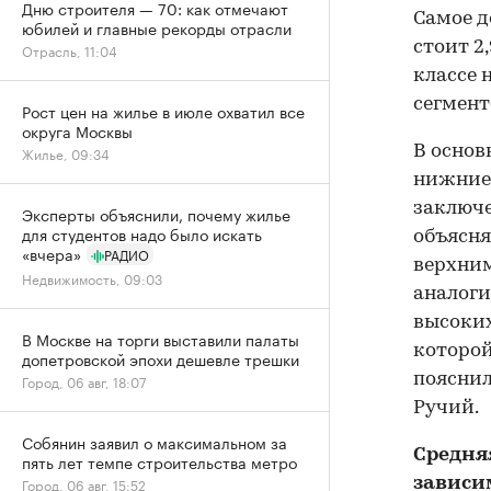
Дню строителя — 70: как отмечают
Самое д
юбилей и главные рекорды отрасли
стоит 2
Отрасль, 11:04
классе 
сегмент
Рост цен на жилье в июле охватил все
округа Москвы
В основ
Жилье, 09:34
нижние 
заключе
Эксперты объяснили, почему жилье
для студентов надо было искать
объясн
«вчера»
РАДИО
верхним
Недвижимость, 09:03
аналоги
высоких
В Москве на торги выставили палаты
которой
допетровской эпохи дешевле трешки
пояснил
Город, 06 авг, 18:07
Ручий.
Собянин заявил о максимальном за
Средня
пять лет темпе строительства метро
зависи
Город, 06 авг, 15:52