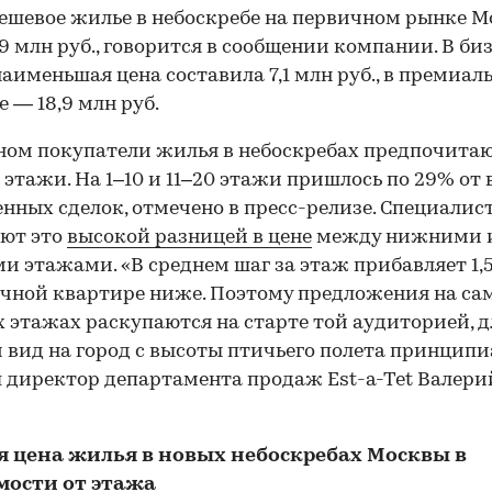
ешевое жилье в небоскребе на первичном рынке 
,9 млн руб., говорится в сообщении компании. В би
наименьшая цена составила 7,1 млн руб., в премиал
е — 18,9 млн руб.
ном покупатели жилья в небоскребах предпочита
этажи. На 1–10 и 11–20 этажи пришлось по 29% от 
нных сделок, отмечено в пресс-релизе. Специалис
яют это
высокой разницей в цене
между нижними 
и этажами. «В среднем шаг за этаж прибавляет 1,
чной квартире ниже. Поэтому предложения на са
 этажах раскупаются на старте той аудиторией, д
 вид на город с высоты птичьего полета принципи
 директор департамента продаж Est-a-Tet Валери
я цена жилья в новых небоскребах Москвы в
мости от этажа