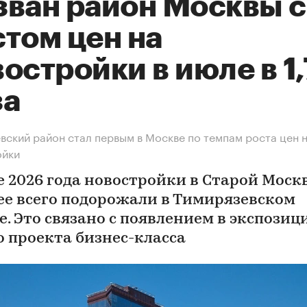
зван район Москвы с
том цен на
остройки в июле в 1
за
вский район стал первым в Москве по темпам роста цен 
ойки
е 2026 года новостройки в Старой Моск
ее всего подорожали в Тимирязевском
е. Это связано с появлением в экспозиц
о проекта бизнес-класса