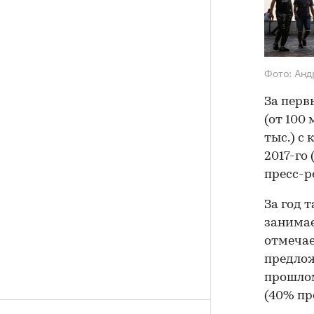
Фото: Ан
За перв
(от 100
тыс.) с
2017-го
пресс-р
За год 
занимае
отмечае
предлож
прошлом
(40% пр