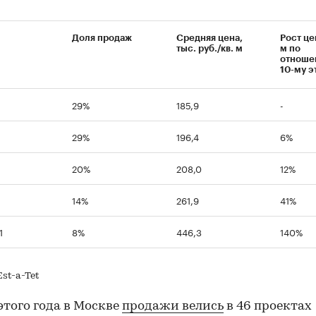
Доля продаж
Средняя цена,
Рост це
тыс. руб./кв. м
м по
отноше
10-му э
29%
185,9
-
29%
196,4
6%
20%
208,0
12%
14%
261,9
41%
1
8%
446,3
140%
st-a-Tet
этого года в Москве
продажи велись
в 46 проектах