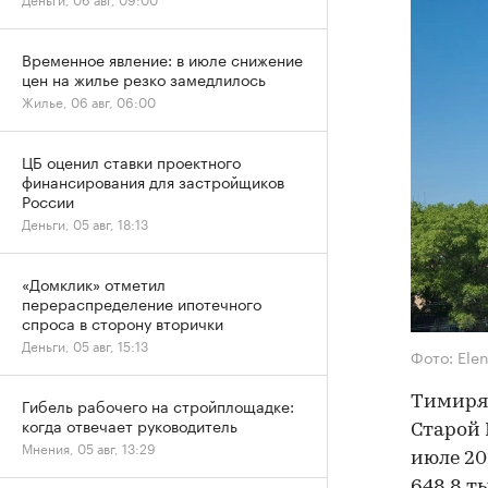
Временное явление: в июле снижение
цен на жилье резко замедлилось
Жилье, 06 авг, 06:00
ЦБ оценил ставки проектного
финансирования для застройщиков
России
Деньги, 05 авг, 18:13
«Домклик» отметил
перераспределение ипотечного
спроса в сторону вторички
Деньги, 05 авг, 15:13
Фото: Ele
Тимиряз
Гибель рабочего на стройплощадке:
когда отвечает руководитель
Старой 
Мнения, 05 авг, 13:29
июле 20
648,8 ты