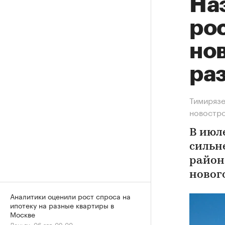
На
рос
нов
ра
Тимирязе
новостр
В июл
сильн
район
новог
Аналитики оценили рост спроса на
ипотеку на разные квартиры в
Москве
Деньги, 06 авг, 09:00