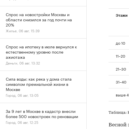
Спрос на новостройки Москвы и
Этажи
области снизился за год почти на
20%
Жилье, 06 авг, 15:39
до 10
Спрос на ипотеку в июле вернулся к
естественному уровню после
11–20
ажиотажа
Деньги, 06 авг, 13:32
21–30
Сила воды: как река у дома стала
31–40
символом премиальной жизни в
Москве
выше 4
Город, 06 авг, 13:05
За 9 лет в Москве в кадастр внесли
Таблица: E
более 500 новостроек по реновации
Город, 06 авг, 12:25
Весной 