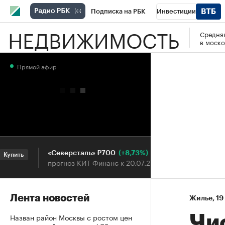
Подписка на РБК
Инвестиции
НЕДВИЖИМОСТЬ
Средняя
РБК Вино
Спорт
Школа управления
в моско
Национальные проекты
Город
Стил
Прямой эфир
Кредитные рейтинги
Франшизы
Га
Проверка контрагентов
Политика
Э
(+8,73%)
«Северсталь» ₽700
НОВАТЭ
пить
Купить
прогноз КИТ Финанс к 20.07.27
прогноз 
Лента новостей
Жилье
⁠,
19
Назван район Москвы с ростом цен
Чи