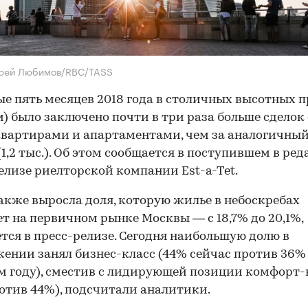
дрей Любимов/RBC/TASS
ые пять месяцев 2018 года в столичных высотных 
 м) было заключено почти в три раза больше сделок 
 квартирами и апартаментами, чем за аналогичны
 (1,2 тыс.). Об этом сообщается в поступившем в ре
елизе риелторской компании Est-a-Tet.
также выросла доля, которую жилье в небоскребах
т на первичном рынке Москвы — с 18,7% до 20,1%,
тся в пресс-релизе. Сегодня наибольшую долю в
ении занял бизнес-класс (44% сейчас против 36%
 году), сместив с лидирующей позиции комфорт-
отив 44%), подсчитали аналитики.