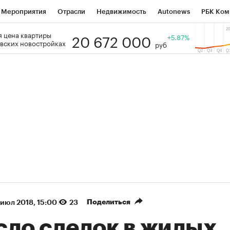
Мероприятия
Отрасли
Недвижимость
Autonews
РБК Ком
20 672 000
 цена квартиры
 РБК
РБК Образование
РБК Курсы
РБК Life
+5.87%
Тренды
Виз
вских новостройках
руб
ь
Крипто
РБК Бизнес-среда
Дискуссионный клуб
Исследо
зета
Спецпроекты СПб
Конференции СПб
Спецпроекты
кономика
Бизнес
Технологии и медиа
Финансы
Рынок на
(+38,41%)
(+31,15%)
К ₽1 400
«Русагро» ₽120
Купить
Ку
SberCIB к 27.07.27
прогноз ПСБ к 26.07.27
Поделиться
 июл 2018, 15:00
23
сло сделок в жилых