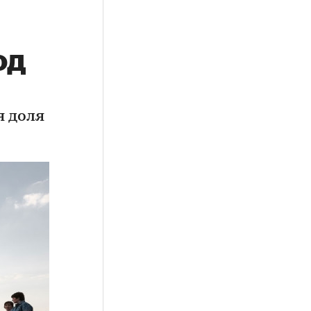
од
я доля