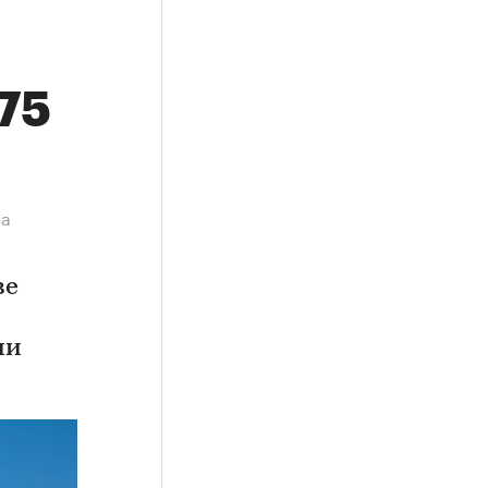
,75
на
ве
ии