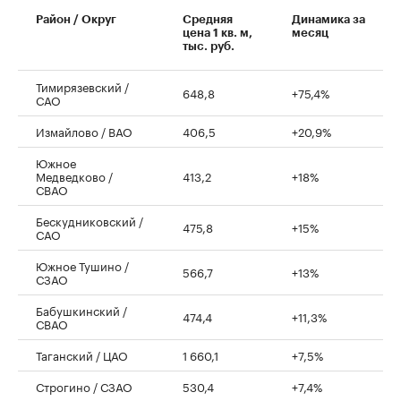
00:00
/
00:00
Район / Округ
Средняя
Динамика за
цена 1 кв. м,
месяц
тыс. руб.
Тимирязевский /
648,8
+75,4%
САО
Измайлово / ВАО
406,5
+20,9%
Южное
Медведково /
413,2
+18%
СВАО
Бескудниковский /
475,8
+15%
САО
Южное Тушино /
566,7
+13%
СЗАО
Бабушкинский /
474,4
+11,3%
СВАО
Таганский / ЦАО
1 660,1
+7,5%
Строгино / СЗАО
530,4
+7,4%