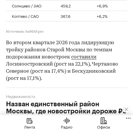
Солнцево / ЗАО
459,2
+6,9%
Коптево / САО
367,6
+6,2%
Источник: bnMAP.pro
Во втором квартале 2026 года лидирующую
тройку районов Старой Москвы по темпам
подорожания новостроек
составили
Лосиноостровский (рост на 22,1%), Чертаново
Северное (рост на 17,4%) и Бескудниковский
(рост на 17,1%).
Недвижимость
Назван единственный район
Москвы, где новостройки дороже ₽3
млн за кв. м
Лента
Радио
Офисы