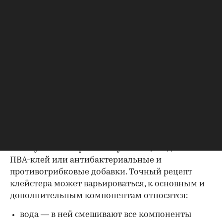
оконных рамах;
в садоводстве в качестве одного из
компонентов для
побелки деревьев
— в ней
он выступает фиксатором, обеспечивая
лучшее сцепление раствора с корой.
Как сварить клейстер
Клейстер готовят путем варки. Основные
ингредиенты состава — вода и любые добавки,
обеспечивающие фиксацию. Обычно ими
выступают натуральные компоненты: крахмал
или мука. Раствор можно усилить, введя в него
ПВА-клей или антибактериальные и
противогрибковые добавки. Точный рецепт
клейстера может варьироваться, к основным и
дополнительным компонентам относятся:
вода — в ней смешивают все компоненты