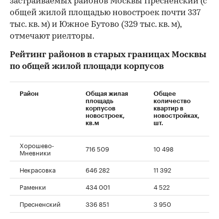
застраиваемых районов Москвы Пресненский (с
общей жилой площадью новостроек почти 337
тыс. кв. м) и Южное Бутово (329 тыс. кв. м),
отмечают риелторы.
Рейтинг районов
в старых границах
Москвы
по общей жилой площади корпусов
Район
Общая жилая
Общее
площадь
количество
корпусов
квартир в
новостроек,
новостройках,
кв.м
шт.
Хорошево-
716 509
10 498
Мневники
Некрасовка
646 282
11 392
Раменки
434 001
4 522
Пресненский
336 851
3 950