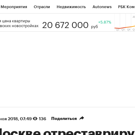
Мероприятия
Отрасли
Недвижимость
Autonews
РБК Ком
20 672 000
 цена квартиры
 РБК
РБК Образование
РБК Курсы
РБК Life
+5.87%
Тренды
Виз
вских новостройках
руб
ь
Крипто
РБК Бизнес-среда
Дискуссионный клуб
Исследо
зета
Спецпроекты СПб
Конференции СПб
Спецпроекты
кономика
Бизнес
Технологии и медиа
Финансы
Рынок на
(+87,77%)
(+30,61%)
 450
АФК «Система» ₽12
Купить
Куп
СБ к 29.07.27
прогноз БКС к 15.07.27
Поделиться
 ноя 2018, 07:49
136
Москве отреставрир