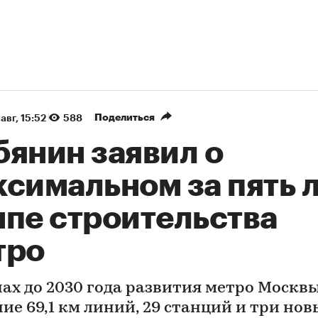
Поделиться
авг, 15:52
588
бянин заявил о
ксимальном за пять 
мпе строительства
тро
нах до 2030 года развития метро Москв
ие 69,1 км линий, 29 станций и три нов