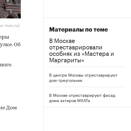
о: mos.ru)
Материалы по теме
ьеры
В Москве
отреставрировали
улке. Об
особняк из «Мастера и
Маргариты»
ьного
В центре Москвы отреставрируют
дом-треугольник
В Москве отреставрируют фасад
дома актеров МХАТа
ние Дом