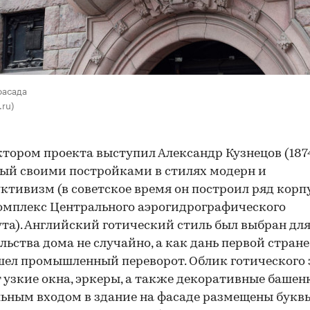
фасада
.ru)
тором проекта выступил Александр Кузнецов (1874
ый своими постройками в стилях модерн и
ктивизм (в советское время он построил ряд корп
омплекс Центрального аэрогидрографического
та). Английский готический стиль был выбран дл
льства дома не случайно, а как дань первой стране,
ел промышленный переворот. Облик готического
 узкие окна, эркеры, а также декоративные башен
ьным входом в здание на фасаде размещены буквы