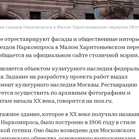
а съездов Наркомпроса в Малом Харитоньевском переулке
(Фот
е отреставрируют фасады и общественные интер
ездов Наркомпроса в Малом Харитоньевском пере
общается на официальном сайте столичной мэрии.
является объектом культурного наследия федерал
я. Задание на разработку проекта работ выдал
мент культурного наследия Москвы. Реставрацию
ется осуществить по архивным фотографиям и
там начала XX века, говорится на mos.ru.
ажное здание, которое в XX веке получило назва
 Наркомпроса, было построено в 1906 году в стиле
кой готики. Оно было возведено для Московского
нического общества, основанного выпускниками