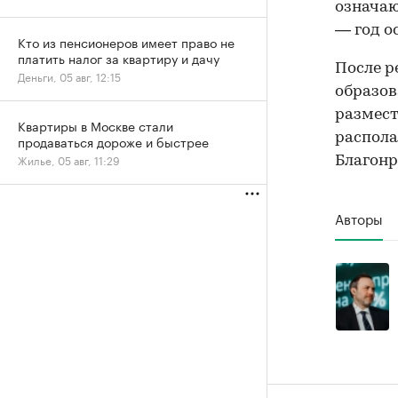
означаю
— год о
Кто из пенсионеров имеет право не
платить налог за квартиру и дачу
После р
Деньги, 05 авг, 12:15
образов
размест
Квартиры в Москве стали
распола
продаваться дороже и быстрее
Жилье, 05 авг, 11:29
Благонр
Авторы