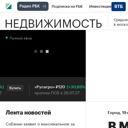
Подписка на РБК
Инвестиции
НЕДВИЖИМОСТЬ
Средняя
РБК Вино
Спорт
Школа управления
в моско
Национальные проекты
Город
Стил
Прямой эфир
Кредитные рейтинги
Франшизы
Га
Проверка контрагентов
Политика
Э
(+30,89%)
«Русагро» ₽120
Ozon ₽5
Купить
Купить
прогноз ПСБ к 26.07.27
прогноз П
Лента новостей
Город
⁠,
19
Собянин заявил о максимальном за
В 