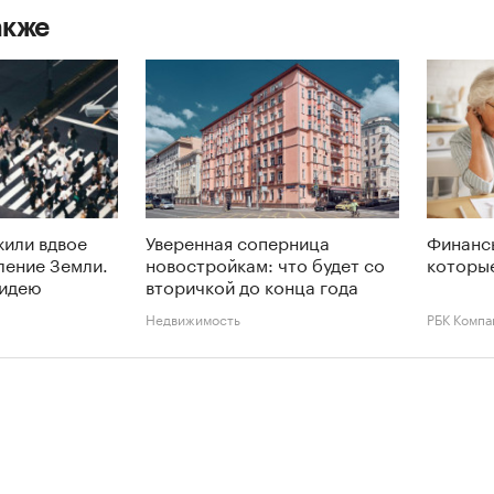
акже
или вдвое
Уверенная соперница
Финансы
ление Земли.
новостройкам: что будет со
которые
 идею
вторичкой до конца года
Недвижимость
РБК Компа