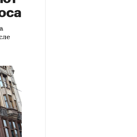
оса
а
сле