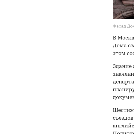
Фасад Дом
В Москв
Дома съ
этом со
Здание 
значени
департа
планиру
докумен
Шестиэт
съездов
английс
Политех