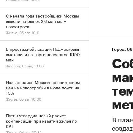
С начала года застройщики Москвы
вывели на рынок 2,6 млн кв. м
новостроек
Жилье, 05 авг, 10:11
В престижной локации Подмосковья
Город
⁠,
06 
выставили на торги поселок за ₽190
млн
Со
Загород, 05 авг, 10:03
ма
Назван район Москвы со снижением
цен на новостройки в июле почти на
те
10%
Жилье, 05 авг, 10:00
ме
Путин утвердил новый расчет
компенсации при изъятии жилья по
В пла
КРТ
создан
Жилье, 04 авг, 20:32