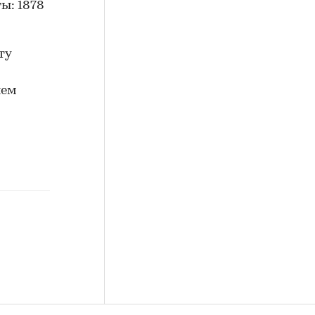
ы: 1878
ту
нем