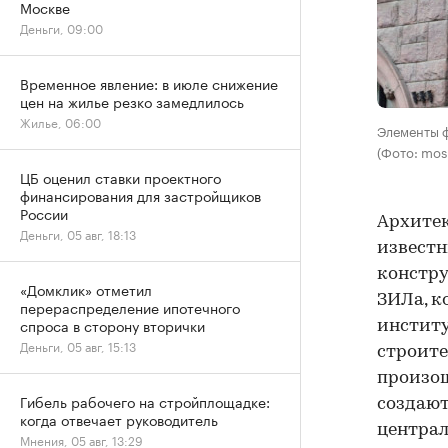
Москве
Деньги, 09:00
Временное явление: в июле снижение
цен на жилье резко замедлилось
Жилье, 06:00
Элементы 
(Фото: mos
ЦБ оценил ставки проектного
финансирования для застройщиков
России
Архитек
Деньги, 05 авг, 18:13
известн
констру
«Домклик» отметил
ЗИЛа, к
перераспределение ипотечного
спроса в сторону вторички
институ
Деньги, 05 авг, 15:13
строите
произош
Гибель рабочего на стройплощадке:
создают
когда отвечает руководитель
централ
Мнения, 05 авг, 13:29