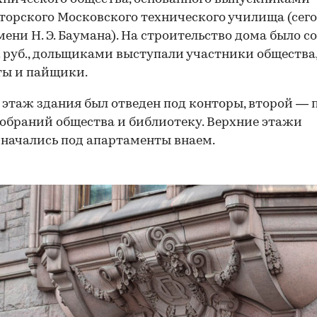
орского Московского технического училища (сег
ени Н. Э. Баумана). На строительство дома было с
. руб., дольщиками выступали участники общества
ты и пайщики.
этаж здания был отведен под конторы, второй — 
обраний общества и библиотеку. Верхние этажи
начались под апартаменты внаем.
00:00
/
00:00