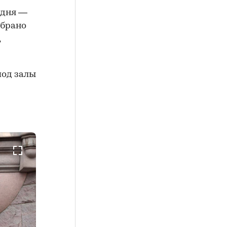
одня —
обрано
,
под залы