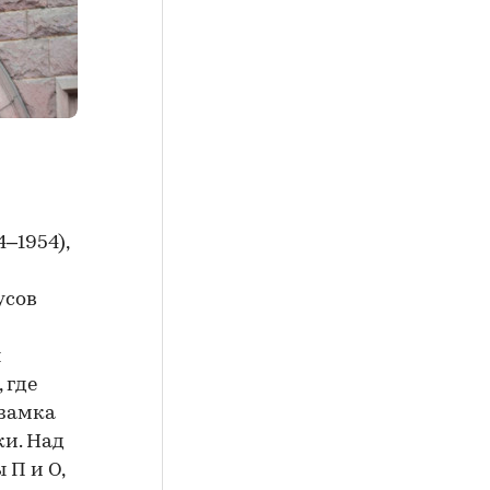
–1954),
усов
я
 где
 замка
ки. Над
 П и О,