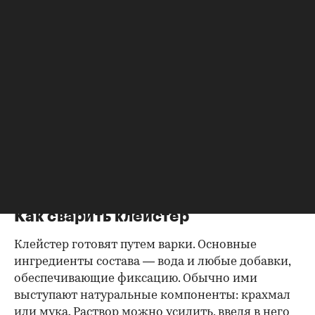
поклейка обоев, особенно бумажных;
для детских поделок, папье-маше,
скрепления книжных переплетов;
для заделки мелких трещин или отверстий,
например щелей в старых деревянных
оконных рамах;
в садоводстве в качестве одного из
компонентов для
побелки деревьев
— в ней
он выступает фиксатором, обеспечивая
лучшее сцепление раствора с корой.
Как сварить клейстер
Клейстер готовят путем варки. Основные
ингредиенты состава — вода и любые добавки,
обеспечивающие фиксацию. Обычно ими
выступают натуральные компоненты: крахмал
или мука. Раствор можно усилить, введя в него