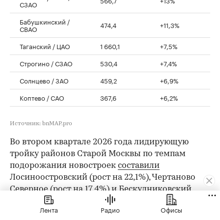
СЗАО
Бабушкинский /
474,4
+11,3%
СВАО
Таганский / ЦАО
1 660,1
+7,5%
Строгино / СЗАО
530,4
+7,4%
Солнцево / ЗАО
459,2
+6,9%
Коптево / САО
367,6
+6,2%
Источник: bnMAP.pro
Во втором квартале 2026 года лидирующую
тройку районов Старой Москвы по темпам
подорожания новостроек
составили
Лосиноостровский (рост на 22,1%), Чертаново
Северное (рост на 17,4%) и Бескудниковский
(рост на 17,1%).
Лента
Радио
Офисы