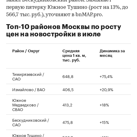
занял Бескудниковский район. Замыкает
первую пятерку Южное Тушино (рост на 13%, до
566,7 тыс. руб.), уточняют в bnMAP.pro.
Топ-10 районов Москвы по росту
цен на новостройки в июле
00:00
/
00:00
Район / Округ
Средняя
Динамика за
цена 1 кв. м,
месяц
тыс. руб.
Тимирязевский /
648,8
+75,4%
САО
Измайлово / ВАО
406,5
+20,9%
Южное
Медведково /
413,2
+18%
СВАО
Бескудниковский /
475,8
+15%
САО
Южное Тушино /
566,7
+13%