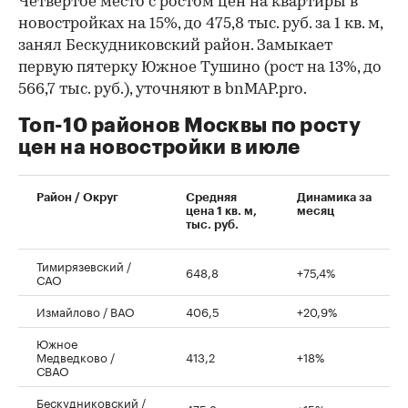
Четвертое место с ростом цен на квартиры в
новостройках на 15%, до 475,8 тыс. руб. за 1 кв. м,
занял Бескудниковский район. Замыкает
первую пятерку Южное Тушино (рост на 13%, до
566,7 тыс. руб.), уточняют в bnMAP.pro.
Топ-10 районов Москвы по росту
цен на новостройки в июле
00:00
/
00:00
Район / Округ
Средняя
Динамика за
цена 1 кв. м,
месяц
тыс. руб.
Тимирязевский /
648,8
+75,4%
САО
Измайлово / ВАО
406,5
+20,9%
Южное
Медведково /
413,2
+18%
СВАО
Бескудниковский /
475,8
+15%