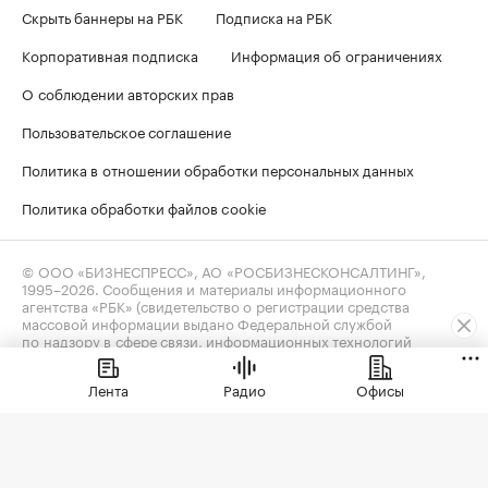
Скрыть баннеры на РБК
Подписка на РБК
Корпоративная подписка
Информация об ограничениях
О соблюдении авторских прав
Пользовательское соглашение
Политика в отношении обработки персональных данных
Политика обработки файлов cookie
© ООО «БИЗНЕСПРЕСС», АО «РОСБИЗНЕСКОНСАЛТИНГ»,
1995–2026
. Сообщения и материалы информационного
агентства «РБК» (свидетельство о регистрации средства
массовой информации выдано Федеральной службой
по надзору в сфере связи, информационных технологий
и массовых коммуникаций (Роскомнадзор) 09.12.2015
за номером ИА №ФС77-63848) и сетевого издания «РБК»
Лента
Радио
Офисы
(свидетельство о регистрации средства массовой информации
выдано Федеральной службой по надзору в сфере связи,
информационных технологий и массовых коммуникаций
(Роскомнадзор) 03.12.2021 за номером ЭЛ №ФС77-82385)
сопровождаются пометкой «РБК».
realty@rbc.ru
18+