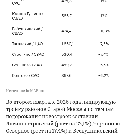
САО
Южное Тушино /
566,7
+13%
СЗАО
Бабушкинский /
474,4
+11,3%
СВАО
Таганский / ЦАО
1 660,1
+7,5%
Строгино / СЗАО
530,4
+7,4%
Солнцево / ЗАО
459,2
+6,9%
Коптево / САО
367,6
+6,2%
Источник: bnMAP.pro
Во втором квартале 2026 года лидирующую
тройку районов Старой Москвы по темпам
подорожания новостроек
составили
Лосиноостровский (рост на 22,1%), Чертаново
Северное (рост на 17,4%) и Бескудниковский