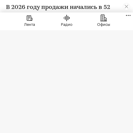
В 2026 году продажи начались в 52
новых корпусах и жилых комплексах,
которые преимущественно возводят
Лента
Радио
Офисы
крупные системные застройщики
Фото: Elena Shishkina / Shutterstock / FOTODOM
С января 2026 года в Москве застройщики