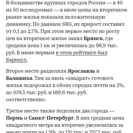
В большинстве крупных городов России — в 40
из 50 исследуемых — в июле цены на вторичном
рынке жилья показали положительную
динамику. По данным SRG, их прирост составил
от 0,1 до 2,7%. При этом первое место по росту
цен на вторичное жилье занял
Брянск
, где
средняя цена 1 кв. м увеличилась до 98,9 тыс.
руб. В июне первым
в этом рейтинге был
Барнаул.
Второе место разделили
Ярославль
и
Балашиха
. Там за июль «квадрат» готового
жилья подорожал в обоих городах почти на 2%,
до 109,5 тыс. руб. и 188,6 тыс. руб.
соответственно.
Третье место также поделили два города —
Пермь
и
Санкт-Петербург
. В них средняя цена
квадратного метра на вторичке увеличилась за
месяц почти на 1,9%, до 131 тыс. и 257,7 тыс. руб.