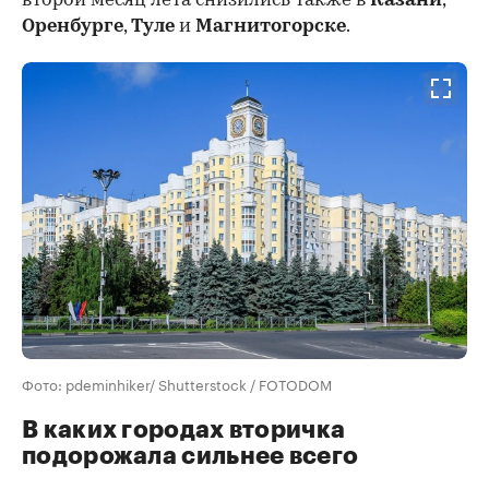
второй месяц лета снизились также в
Казани
,
Оренбурге
,
Туле
и
Магнитогорске
.
Фото: pdeminhiker/ Shutterstock / FOTODOM
В каких городах вторичка
подорожала сильнее всего