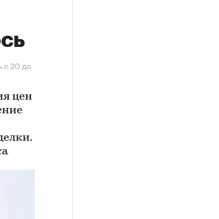
ось
 с 20 до
ия цен
ение
делки.
са