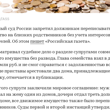
\TASS
ый суд России запретил должникам переписыват
во на близких родственников без учета интересо
елей. Об этом
пишет
«Российская газета».
матривал судебное дело о разделе супругами совм
о имущества без развода. Глава семейства взял в 
 млн руб. и не смог справиться с задолженностью в
е приставы арестовали два дома, принадлежащие
у, отмечается в публикации.
того супруги заключили мировое соглашение: муж
ал на жену один из домов, дочери отдал треть дол
доме, все движимое имущество также было переп
нников. Суды первой и второй инстанций утверди