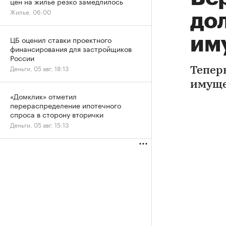
цен на жилье резко замедлилось
Жилье, 06:00
до
им
ЦБ оценил ставки проектного
финансирования для застройщиков
России
Деньги, 05 авг, 18:13
Тепер
имуще
«Домклик» отметил
перераспределение ипотечного
спроса в сторону вторички
Деньги, 05 авг, 15:13