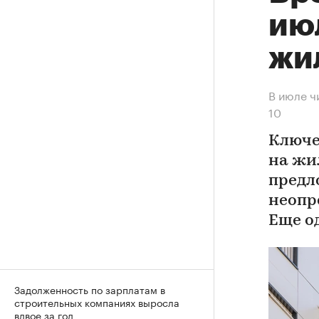
ию
жи
В июле ч
10
Ключе
на жи
предл
неопр
Еще о
Задолженность по зарплатам в
строительных компаниях выросла
вдвое за год