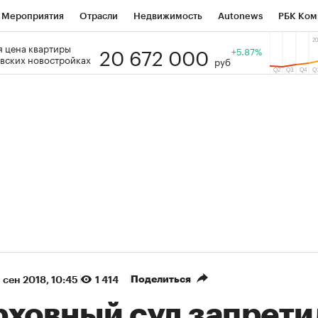
Мероприятия
Отрасли
Недвижимость
Autonews
РБК Ком
20 672 000
 цена квартиры
 РБК
РБК Образование
РБК Курсы
РБК Life
+5.87%
Тренды
Виз
вских новостройках
руб
ь
Крипто
РБК Бизнес-среда
Дискуссионный клуб
Исследо
зета
Спецпроекты СПб
Конференции СПб
Спецпроекты
кономика
Бизнес
Технологии и медиа
Финансы
Рынок на
(+86,07%)
(+27,74%)
₽5 450
АФК «Система» ₽12
Купить
з ПСБ к 29.07.27
прогноз БКС к 15.07.27
Поделиться
 сен 2018, 10:45
1 414
рховный суд запрети