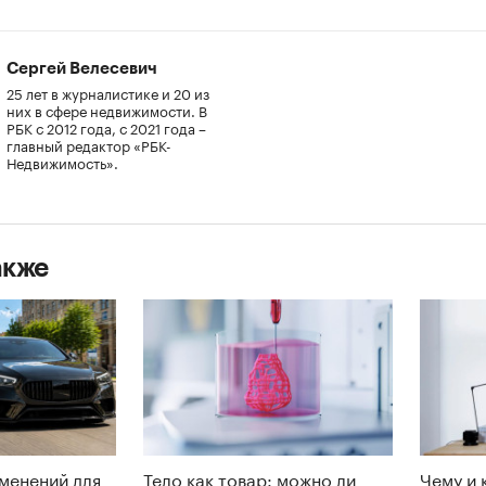
Сергей Велесевич
25 лет в журналистике и 20 из
них в сфере недвижимости. В
РБК с 2012 года, с 2021 года –
главный редактор «РБК-
Недвижимость».
акже
менений для
Тело как товар: можно ли
Чему и 