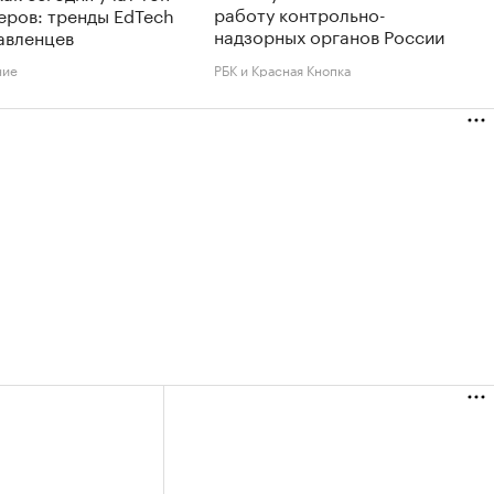
работу контрольно-
еров: тренды EdTech
надзорных органов России
авленцев
ние
РБК и Красная Кнопка