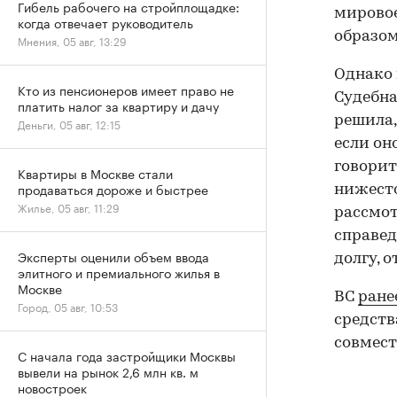
Гибель рабочего на стройплощадке:
мировое
когда отвечает руководитель
образом
Мнения, 05 авг, 13:29
Однако 
Кто из пенсионеров имеет право не
Судебна
платить налог за квартиру и дачу
решила,
Деньги, 05 авг, 12:15
если он
говорит
Квартиры в Москве стали
продаваться дороже и быстрее
нижесто
Жилье, 05 авг, 11:29
рассмот
справед
Эксперты оценили объем ввода
долгу, о
элитного и премиального жилья в
Москве
ВС
ране
Город, 05 авг, 10:53
средств
совмест
С начала года застройщики Москвы
вывели на рынок 2,6 млн кв. м
новостроек