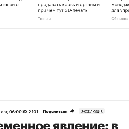
ителей с
продавать кровь и органы и
менедж
при чем тут 3D-печать
для упр
Тренды
Образова
ЭКСКЛЮЗИВ
Поделиться
 авг, 06:00
2 101
еменное явление: в