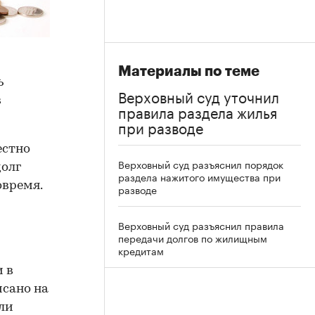
Материалы по теме
ь
Верховный суд уточнил
в
правила раздела жилья
при разводе
естно
Верховный суд разъяснил порядок
долг
раздела нажитого имущества при
овремя.
разводе
Верховный суд разъяснил правила
передачи долгов по жилищным
кредитам
и в
исано на
ли