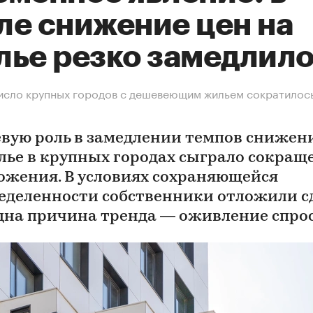
ле снижение цен на
лье резко замедлил
исло крупных городов с дешевеющим жильем сократилось
вую роль в замедлении темпов снижен
лье в крупных городах сыграло сокращ
ожения. В условиях сохраняющейся
еделенности собственники отложили с
дна причина тренда — оживление спро