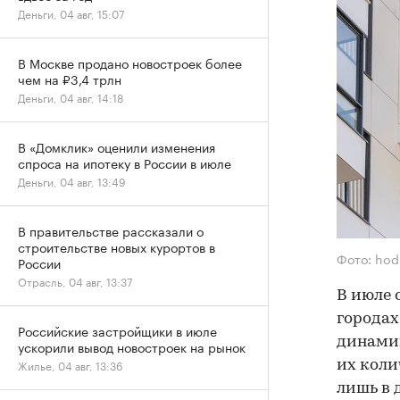
Деньги, 04 авг, 15:07
В Москве продано новостроек более
чем на ₽3,4 трлн
Деньги, 04 авг, 14:18
В «Домклик» оценили изменения
спроса на ипотеку в России в июле
Деньги, 04 авг, 13:49
В правительстве рассказали о
строительстве новых курортов в
Фото: hod
России
Отрасль, 04 авг, 13:37
В июле 
городах
Российские застройщики в июле
динамик
ускорили вывод новостроек на рынок
Жилье, 04 авг, 13:36
их коли
лишь в 