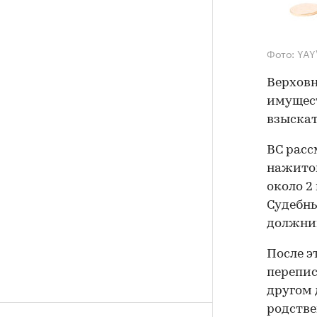
Фото: YAY
Верховн
имущест
взыскат
ВС расс
нажитог
около 2
Судебны
должник
После э
перепис
другом 
родстве