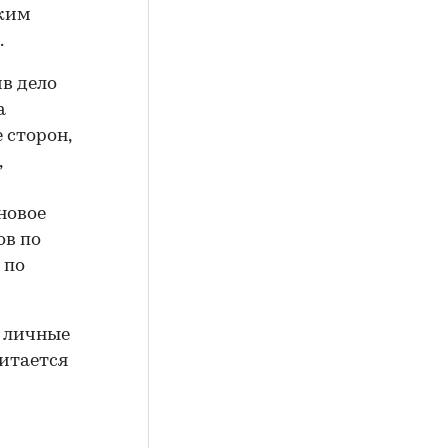
аким
.
в дело
а
 сторон,
,
новое
ов по
 по
а личные
читается