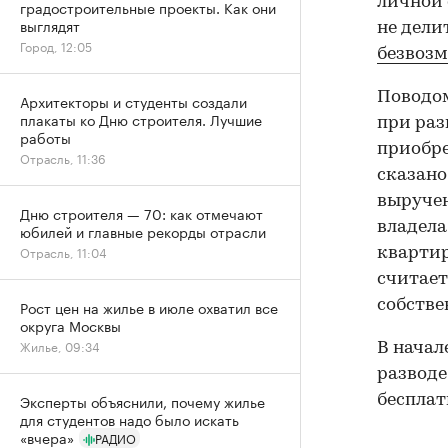
личной 
градостроительные проекты. Как они
выглядят
не дели
Город, 12:05
безвоз
Поводом
Архитекторы и студенты создали
плакаты ко Дню строителя. Лучшие
при ра
работы
приобр
Отрасль, 11:36
сказано
выручен
Дню строителя — 70: как отмечают
владела
юбилей и главные рекорды отрасли
Отрасль, 11:04
квартир
считает
собстве
Рост цен на жилье в июле охватил все
округа Москвы
Жилье, 09:34
В начал
разводе
Эксперты объяснили, почему жилье
бесплат
для студентов надо было искать
«вчера»
РАДИО