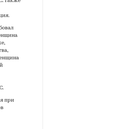
С. Также
ция.
бовал
енщина
е,
тва,
женщина
ой
С.
ся при
ов