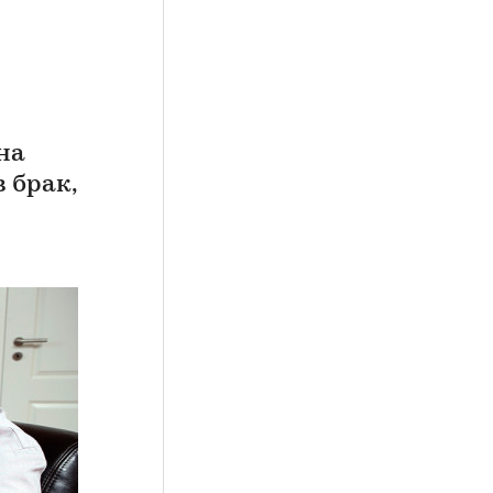
на
 брак,