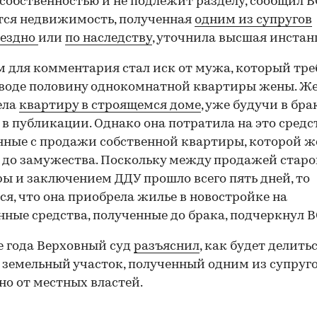
собственностью и не подлежит разделу, сообщил В
тся недвижимость, полученная
одним из супругов
мездно
или
по наследству
, уточнила высшая инстан
 для комментария стал иск от мужа, который тре
зводе половину однокомнатной квартиры жены. Ж
ела
квартиру в строящемся доме
, уже будучи в брак
 в публикации. Однако она потратила на это средс
ные с продажи собственной квартиры, которой 
 до замужества. Поскольку между продажей стар
ы и заключением ДДУ прошло всего пять дней, то
ся, что она приобрела жилье в новостройке на
нные средства, полученные до брака, подчеркнул В
е года Верховный суд
разъяснил
, как будет делить
 земельный участок, полученный одним из супруг
но от местных властей.