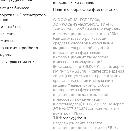
гие продукты РБК
персональных данных
ако для бизнеса
Политика обработки файлов cookie
поративный регистратор
енов
© ООО «БИЗНЕСПРЕСС»,
АО «РОСБИЗНЕСКОНСАЛТИНГ»,
тинг сайтов
1995–2026
. Сообщения и материалы
.решения
информационного агентства «РБК»
(свидетельство о регистрации
комства
средства массовой информации
 знакомств podbor.ru
выдано Федеральной службой
по надзору в сфере связи,
 Курсы
информационных технологий
ла управления РБК
и массовых коммуникаций
(Роскомнадзор) 09.12.2015 за номером
ИА №ФС77-63848) и сетевого издания
«РБК» (свидетельство о регистрации
средства массовой информации
выдано Федеральной службой
по надзору в сфере связи,
информационных технологий
и массовых коммуникаций
(Роскомнадзор) 03.12.2021 за номером
ЭЛ №ФС77-82385) сопровождаются
пометкой «РБК».
realty@rbc.ru
18+
Владельцем сайта является
информационное агентство «РБК».