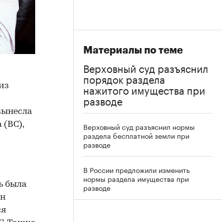
Материалы по теме
Верховный суд разъяснил
порядок раздела
из
нажитого имущества при
разводе
вынесла
 (ВС),
Верховный суд разъяснил нормы
раздела бесплатной земли при
разводе
В России предложили изменить
нормы раздела имущества при
ь была
разводе
он
ся