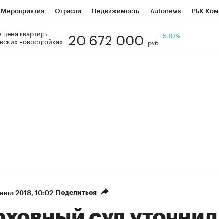
Мероприятия
Отрасли
Недвижимость
Autonews
РБК Ком
20 672 000
 цена квартиры
Образование
РБК Курсы
РБК Life
Тренды
+5.87%
Визионеры
Н
вских новостройках
руб
Дискуссионный клуб
Исследования
Кредитные рейтинги
Фр
Спецпроекты
Проверка контрагентов
Политика
Экономи
к наличной валюты
Поделиться
 июл 2018, 10:02
рховный суд уточнил