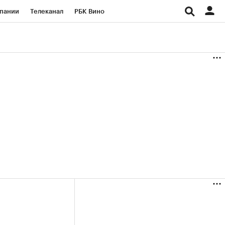
пании
Телеканал
РБК Вино
ациональные проекты
Город
аншизы
Газета
ка
Бизнес