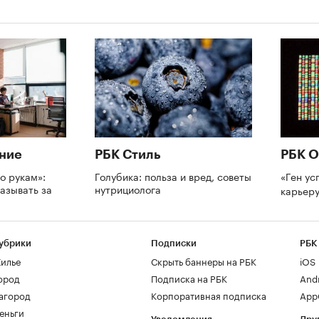
ние
РБК Стиль
РБК О
о рукам»:
Голубика: польза и вред, советы
«Ген ус
азывать за
нутрициолога
карьеру
и
убрики
Подписки
РБК
илье
Скрыть баннеры на РБК
iOS
ород
Подписка на РБК
And
агород
Корпоративная подписка
AppG
еньги