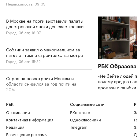
Недвижимость, 09:03
В Москве на торги выставили палаты
допетровской эпохи дешевле трешки
Город, 06 авг, 18:07
Собянин заявил о максимальном за
пять лет темпе строительства метро
Город, 06 авг, 15:52
РБК Образова
«Не бейте людей п
Спрос на новостройки Москвы и
почему вредно нак
области снизился за год почти на
промахи и ошибк
20%
Жилье, 06 авг, 15:39
РБК
Социальные сети
Р
Спрос на ипотеку в июле вернулся к
О компании
ВКонтакте
Ж
естественному уровню после
Контактная информация
Одноклассники
Г
ажиотажа
Редакция
Telegram
З
Деньги, 06 авг, 13:32
Размещение рекламы
Д