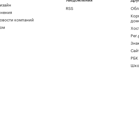
Уведомления
Дру
изайн
RSS
Обл
нения
Кор
овости компаний
дом
ом
Хос
Рег
Зна
Сайт
РБК
Шко