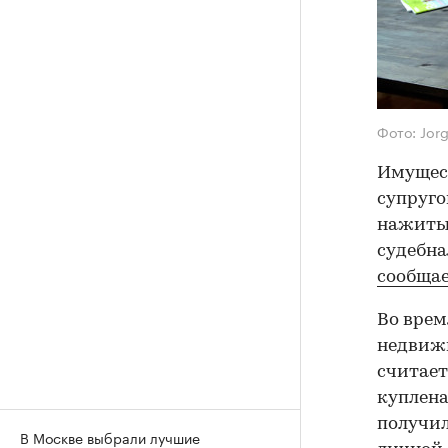
Фото: Jor
Имущест
супруго
нажитым
судебна
сообща
Во вре
недвиж
считает
куплена
получил
В Москве выбрали лучшие