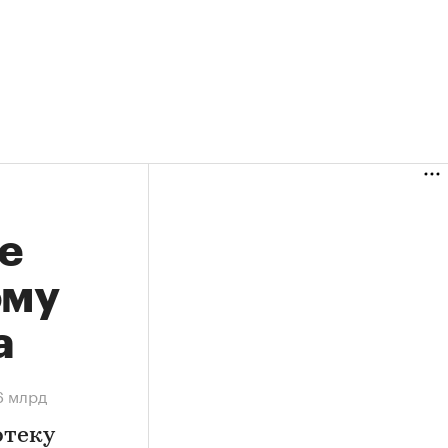
е
ому
а
6 млрд
отеку