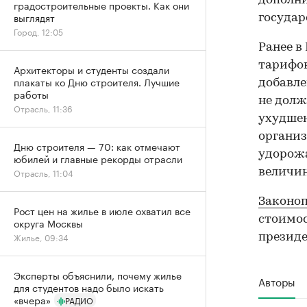
дополн
градостроительные проекты. Как они
выглядят
государ
Город, 12:05
Ранее в
тарифов
Архитекторы и студенты создали
плакаты ко Дню строителя. Лучшие
добавле
работы
не долж
Отрасль, 11:36
ухудше
организ
Дню строителя — 70: как отмечают
удорожа
юбилей и главные рекорды отрасли
величин
Отрасль, 11:04
Законоп
Рост цен на жилье в июле охватил все
стоимос
округа Москвы
Жилье, 09:34
президе
Эксперты объяснили, почему жилье
Авторы
для студентов надо было искать
«вчера»
РАДИО