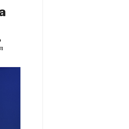
а
р
л