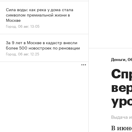
Сила воды: как река у дома стала
символом премиальной жизни в
Москве
Город, 06 авг, 13:05
За 9 лет в Москве в кадастр внесли
более 500 новостроек по реновации
Город, 06 авг, 12:25
Деньги
⁠,
06
Спр
ве
ур
Выдача и
В июн