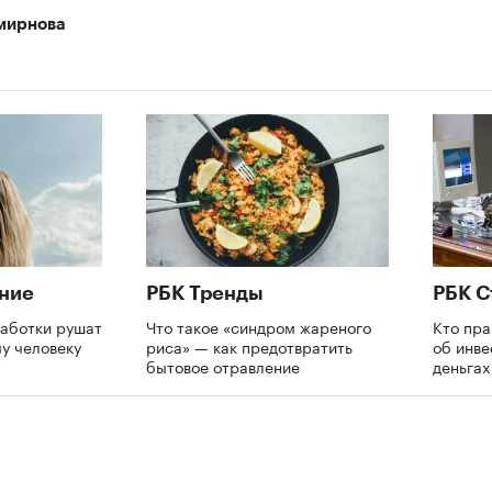
мирнова
ние
РБК Тренды
РБК С
аботки рушат
Что такое «синдром жареного
Кто пра
му человеку
риса» — как предотвратить
об инве
бытовое отравление
деньга