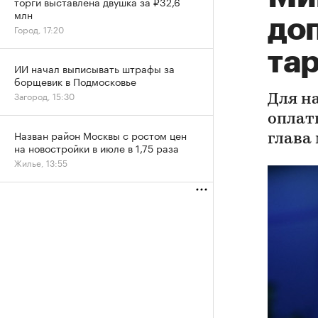
торги выставлена двушка за ₽32,6
млн
доп
Город, 17:20
та
ИИ начал выписывать штрафы за
борщевик в Подмосковье
Загород, 15:30
Для н
оплат
Назван район Москвы с ростом цен
глава
на новостройки в июле в 1,75 раза
Жилье, 13:55