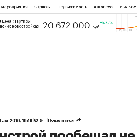
Мероприятия
Отрасли
Недвижимость
Autonews
РБК Ком
20 672 000
 цена квартиры
 РБК
РБК Образование
РБК Курсы
РБК Life
+5.87%
Тренды
Виз
вских новостройках
руб
ь
Крипто
РБК Бизнес-среда
Дискуссионный клуб
Исследо
зета
Спецпроекты СПб
Конференции СПб
Спецпроекты
кономика
Бизнес
Технологии и медиа
Финансы
Рынок на
(+91,19%)
(+34,88%)
 450
АФК «Система» ₽12
Купить
Ку
ПСБ к 29.07.27
прогноз БКС к 15.07.27
Поделиться
 авг 2018, 18:16
9
нстрой пообещал не