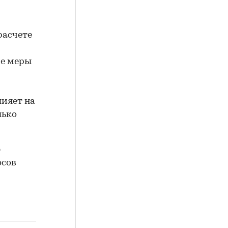
расчете
ие меры
лияет на
лько
ю
осов