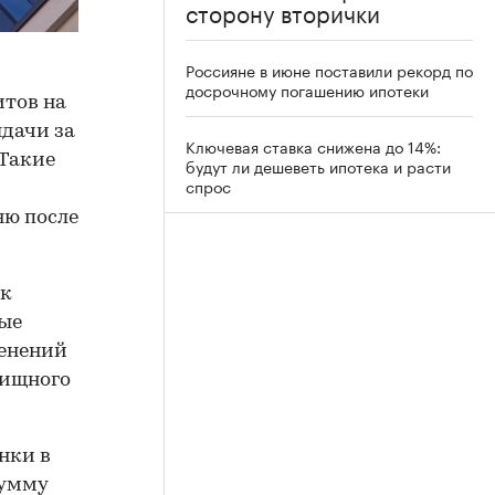
сторону вторички
Россияне в июне поставили рекорд по
досрочному погашению ипотеки
итов на
ыдачи за
Ключевая ставка снижена до 14%:
 Такие
будут ли дешеветь ипотека и расти
спрос
ню после
 к
ные
енений
лищного
нки в
сумму