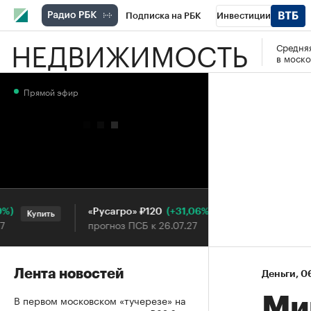
Подписка на РБК
Инвестиции
НЕДВИЖИМОСТЬ
Средняя
РБК Вино
Спорт
Школа управления
в моско
Национальные проекты
Город
Стил
Прямой эфир
Кредитные рейтинги
Франшизы
Га
Проверка контрагентов
Политика
Э
(+31,06%)
«Русагро» ₽120
Ozon ₽5
Купить
Купить
прогноз ПСБ к 26.07.27
прогноз 
Лента новостей
Деньги
⁠,
06
В первом московском «тучерезе» на
Ми