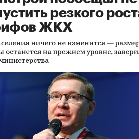
устить резкого рост
рифов ЖКХ
аселения ничего не изменится — разме
ы останется на прежнем уровне, завери
 министерства