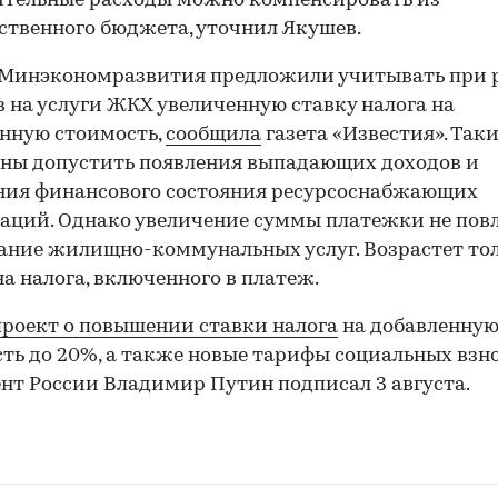
ительные расходы можно компенсировать из
ственного бюджета, уточнил Якушев.
 Минэкономразвития предложили учитывать при 
 на услуги ЖКХ увеличенную ставку налога на
нную стоимость,
сообщила
газета «Известия». Так
ны допустить появления выпадающих доходов и
ния финансового состояния ресурсоснабжающих
аций. Однако увеличение суммы платежки не пов
ние жилищно-коммунальных услуг. Возрастет то
а налога, включенного в платеж.
роект о повышении ставки налога
на добавленну
ть до 20%, а также новые тарифы социальных взн
нт России Владимир Путин подписал 3 августа.