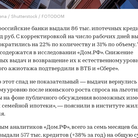
lena / Shutterstock / FOTODOM
российские банки выдали 86 тыс. ипотечных кред
д руб. С корректировкой на число рабочих дней в
ократились на 22% по количеству и 31% по объему.
содержатся в исследовании «Дом.РФ». Снижение
ых выдач и возвращение их к естественному уров
го ажиотажа подтвердили в ВТБ и «Сбере».
 этот спад не показательный — выдачи вернулись
му уровню после июньского роста спроса на льгот
ы на фоне публичного обсуждения возможных изм
 семейной ипотеки», — пояснили в институте жи
я.
ым аналитиков «Дом.РФ», всего за семь месяцев ба
выдали 577 тыс. кредитов (+38% за год) на общую 