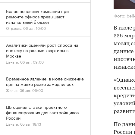
Более половины компаний при
Фото: bel
ремонте офисов превышают
изначальный бюджет
Отрасль, 06 авг, 10:00
В июле 
336 млр
месяц с
Аналитики оценили рост спроса на
ипотеку на разные квартиры в
данные 
Москве
ипотечн
Деньги, 06 авг, 09:00
июньско
Временное явление: в июле снижение
«Однако
цен на жилье резко замедлилось
весенне
Жилье, 06 авг, 06:00
кредит
условий
ЦБ оценил ставки проектного
развити
финансирования для застройщиков
России
Деньги, 05 авг, 18:13
По данн
России 