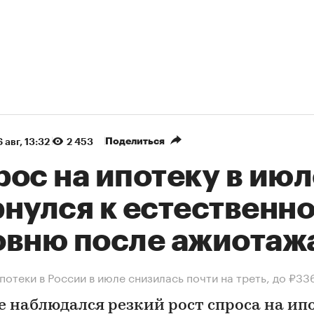
Поделиться
 авг, 13:32
2 453
ос на ипотеку в июл
рнулся к естественн
овню после ажиотаж
потеки в России в июле снизилась почти на треть, до ₽33
е наблюдался резкий рост спроса на ип