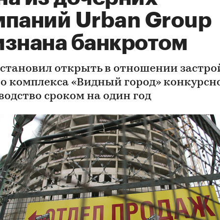
мпаний Urban Group
изнана банкротом
остановил открыть в отношении застр
о комплекса «Видный город» конкурсн
водство сроком на один год