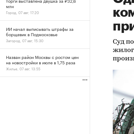
торги выставлена двушка за ₽32,6
млн
ко
Город, 07 авг, 17:20
пр
ИИ начал выписывать штрафы за
борщевик в Подмосковье
Загород, 07 авг, 15:30
Суд п
жилог
Назван район Москвы с ростом цен
произ
на новостройки в июле в 1,75 раза
Жилье, 07 авг, 13:55