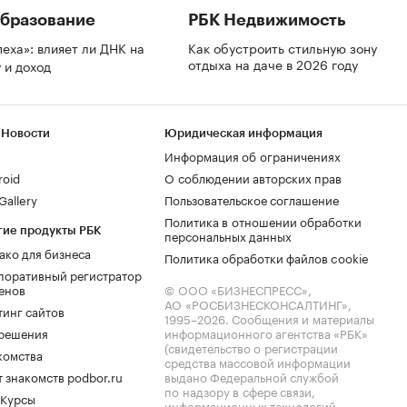
бразование
РБК Недвижимость
пеха»: влияет ли ДНК на
Как обустроить стильную зону
отдыха на даче в 2026 году
 и доход
 Новости
Юридическая информация
Информация об ограничениях
roid
О соблюдении авторских прав
allery
Пользовательское соглашение
Политика в отношении обработки
гие продукты РБК
персональных данных
ако для бизнеса
Политика обработки файлов cookie
поративный регистратор
енов
© ООО «БИЗНЕСПРЕСС»,
АО «РОСБИЗНЕСКОНСАЛТИНГ»,
тинг сайтов
1995–2026
. Сообщения и материалы
.решения
информационного агентства «РБК»
(свидетельство о регистрации
комства
средства массовой информации
 знакомств podbor.ru
выдано Федеральной службой
по надзору в сфере связи,
 Курсы
информационных технологий