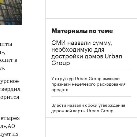
Материалы по теме
СМИ назвали сумму,
щиты
необходимую для
»,
достройки домов Urban
Group
одит в
».
У структур Urban Group выявили
курсное
признаки нецелевого расходования
средств
утвердил
ворится
Власти назвали сроки утверждения
дорожной карты Urban Group
четырех
л», АО
дует из