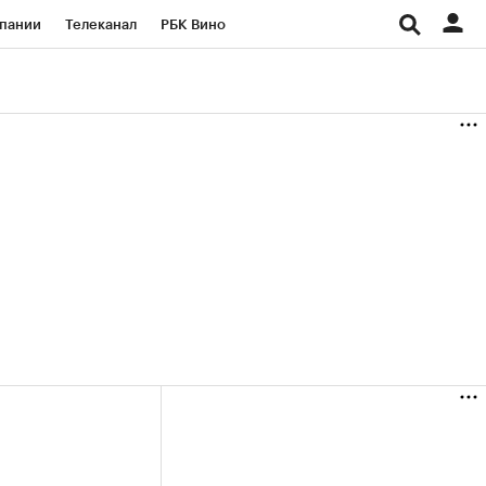
пании
Телеканал
РБК Вино
ациональные проекты
Город
аншизы
Газета
ка
Бизнес