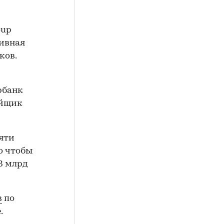
oup
тивная
ков.
рбанк
ойщик
яти
го чтобы
3 млрд
в
по
.