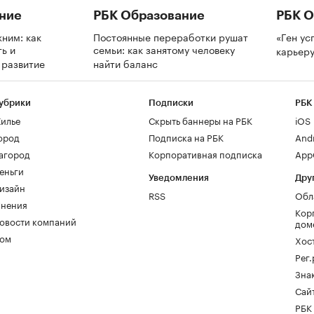
ние
РБК Образование
РБК О
ним: как
Постоянные переработки рушат
«Ген ус
ь и
семьи: как занятому человеку
карьеру
а развитие
найти баланс
убрики
Подписки
РБК
илье
Скрыть баннеры на РБК
iOS
ород
Подписка на РБК
And
агород
Корпоративная подписка
AppG
еньги
Уведомления
Дру
изайн
RSS
Обл
нения
Кор
овости компаний
дом
ом
Хос
Рег
Зна
Сайт
РБК