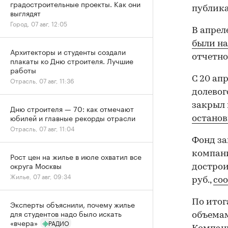
градостроительные проекты. Как они
публик
выглядят
Город, 07 авг, 12:05
В апрел
были н
Архитекторы и студенты создали
отчетно
плакаты ко Дню строителя. Лучшие
работы
С 20 ап
Отрасль, 07 авг, 11:36
долевог
закрыл 
Дню строителя — 70: как отмечают
юбилей и главные рекорды отрасли
остано
Отрасль, 07 авг, 11:04
Фонд з
компани
Рост цен на жилье в июле охватил все
округа Москвы
дострои
Жилье, 07 авг, 09:34
руб.,
со
По итог
Эксперты объяснили, почему жилье
для студентов надо было искать
объемам
«вчера»
РАДИО