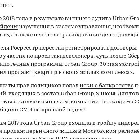
ации.
е 2018 года в результате внешнего аудита Urban Gr
айдены
нарушения в системе управления, необъек
сть, а также нецелевое расходование денег дольщи
реля Росреестр перестал регистрировать договоры
о участия по проектам девелопера, чуть позже Сбе
ипотечные программы Urban Group. 30 мая застр
вил продажи
квартир в своих жилых комплексах.
ащиты прав дольщиков подал
иски о банкротстве
п
й, входящих в состав Urban Group, 9 июня. Для то
ть все жилые комплексы, компании необходимо 3
общили
СМИ на прошлой неделе.
ам 2017 года Urban Group
входила в тройку лидеро
 продаж первичного жилья в Московском регионе