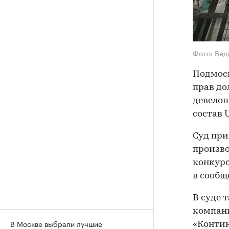
Фото: Ве
Подмос
прав до
девелоп
состав 
Суд при
произво
конкурс
в сообщ
В суде 
компани
В Москве выбрали лучшие
«Контин