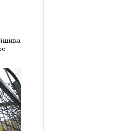
ойщика
ое