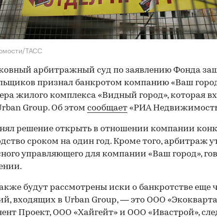
домости/ТАСС
ковный арбитражный суд по заявлению Фонда за
льщиков признал банкротом компанию «Ваш город
ера жилого комплекса «Видный город», которая вх
Urban Group. Об этом
сообщает
«РИА Недвижимость
нял решение открыть в отношении компании кон
дство сроком на один год. Кроме того, арбитраж 
ного управляющего для компании «Ваш город», го
ении.
также будут рассмотрены иски о банкротстве еще 
й, входящих в Urban Group, — это ООО «Экокварта
ент Проект, ООО «Хайгейт» и ООО «Ивастрой», сле