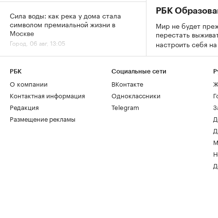
РБК Образова
Сила воды: как река у дома стала
символом премиальной жизни в
Мир не будет преж
Москве
перестать выживат
Город, 06 авг, 13:05
настроить себя н
За 9 лет в Москве в кадастр внесли
РБК
Социальные сети
Р
более 500 новостроек по реновации
О компании
ВКонтакте
Ж
Город, 06 авг, 12:25
Контактная информация
Одноклассники
Г
Редакция
Telegram
З
Размещение рекламы
Д
Д
М
Н
Д