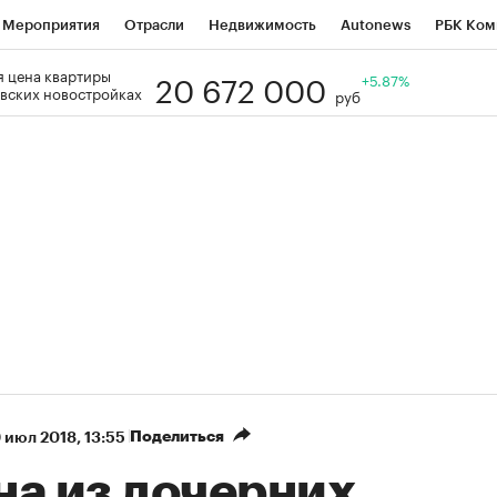
Мероприятия
Отрасли
Недвижимость
Autonews
РБК Ком
20 672 000
 цена квартиры
Образование
РБК Курсы
РБК Life
Тренды
+5.87%
Визионеры
Н
вских новостройках
руб
Дискуссионный клуб
Исследования
Кредитные рейтинги
Фр
Спецпроекты
Проверка контрагентов
Политика
Экономи
к наличной валюты
Поделиться
 июл 2018, 13:55
на из дочерних