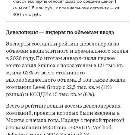
классу эксперты относят дома со средней ценой 1
кв. м от 1,5 млн руб., к премиальному сегменту — от
800 тыс. руб.
Девелоперы — лидеры по объемам ввод
а
Эксперты составили рейтинг девелоперов по
объемам ввода элитного и премиального жилья
в 2026 году. По итогам января-июля первое
место занял Sminex с показателем в 121 тыс. кв.
м, или 62% от всего столичного
высокобюджетного объема. В топ также вошли
компании Level Group с 22,5 тыс. кв. м (11%
00:00
/
00:00
рынка) и КОЛДИ с 15 тыс. кв. м (8%).
Всего в рейтинг вошли восемь девелоперских
компаний, проекты которых были введены в
Москве с начала года. Наряду с первой тройкой
это компании MR Group, GRAVION, Vos’hod,