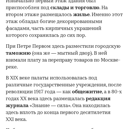
Изначально первый этаж здания был
приспособлен под
склады и
торговлю
. На
втором этаже размещалось
жилье
. Именно этот
этаж обладал богаче декорированными
фасадами, часть кирпичных украшений
которого сохранилась до сих пор.
При Петре Первом здесь разместили городскую
таможню
(она же — мытный двор). В ней
взимали плату за переправу товаров по Москве-
реке.
В XIX веке палаты использовалась под
различные государственные учреждения, после
революции 1917 года — как
общежитие
, а в 80-х
годах XX века здесь размещалась
редакция
журнала
«Знание — сила». Она находилась
здесь вплоть до конца первого десятилетия
XXI века.