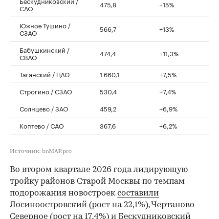
Бескудниковский /
475,8
+15%
САО
Южное Тушино /
566,7
+13%
СЗАО
Бабушкинский /
474,4
+11,3%
СВАО
Таганский / ЦАО
1 660,1
+7,5%
Строгино / СЗАО
530,4
+7,4%
Солнцево / ЗАО
459,2
+6,9%
Коптево / САО
367,6
+6,2%
Источник: bnMAP.pro
Во втором квартале 2026 года лидирующую
тройку районов Старой Москвы по темпам
подорожания новостроек
составили
Лосиноостровский (рост на 22,1%), Чертаново
Северное (рост на 17,4%) и Бескудниковский