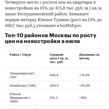
Четвертое место с ростом цен на квартиры в
новостройках на 15%, до 475,8 тыс. руб. за 1 кв. м,
занял Бескудниковский район. Замыкает
первую пятерку Южное Тушино (рост на 13%, до
566,7 тыс. руб.), уточняют в bnMAP.pro.
Топ-10 районов Москвы по росту
цен на новостройки в июле
00:00
/
00:00
Район / Округ
Средняя
Динамика за
цена 1 кв. м,
месяц
тыс. руб.
Тимирязевский /
648,8
+75,4%
САО
Измайлово / ВАО
406,5
+20,9%
Южное
Медведково /
413,2
+18%
СВАО