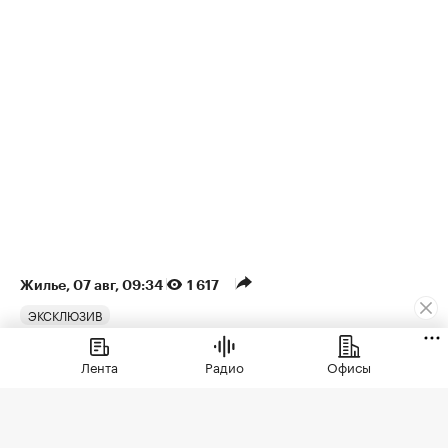
Жилье
⁠,
07 авг, 09:34
1 617
ЭКСКЛЮЗИВ
Рост цен на жилье в июле
Лента
Радио
Офисы
охватил все округа Москвы
Если в мае-июне единственным