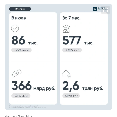
00:00
/
00:00
Фото: «Дом.РФ»