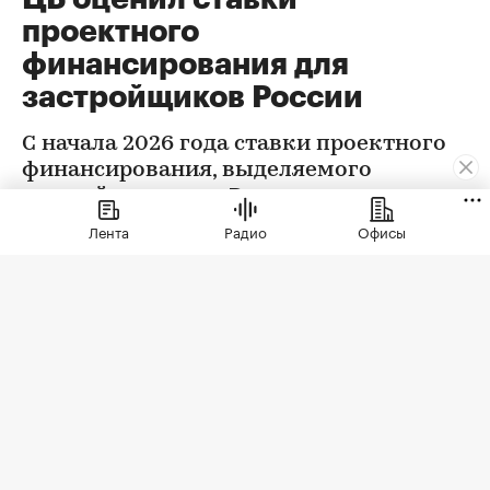
проектного
финансирования для
застройщиков России
С начала 2026 года ставки проектного
финансирования, выделяемого
застройщикам, по России в целом
снизились на 0,32 п.п., следует из
Лента
Радио
Офисы
данных Центробанка