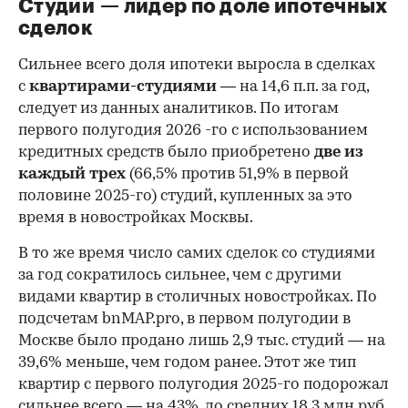
Студии — лидер по доле ипотечных
сделок
Сильнее всего доля ипотеки выросла в сделках
с
квартирами-студиями
— на 14,6 п.п. за год,
следует из данных аналитиков. По итогам
первого полугодия 2026 -го с использованием
кредитных средств было приобретено
две из
каждый трех
(66,5% против 51,9% в первой
половине 2025-го) студий, купленных за это
время в новостройках Москвы.
В то же время число самих сделок со студиями
за год сократилось сильнее, чем с другими
видами квартир в столичных новостройках. По
подсчетам bnMAP.pro, в первом полугодии в
Москве было продано лишь 2,9 тыс. студий — на
39,6% меньше, чем годом ранее. Этот же тип
квартир с первого полугодия 2025-го подорожал
сильнее всего — на 43%, до средних 18,3 млн руб.