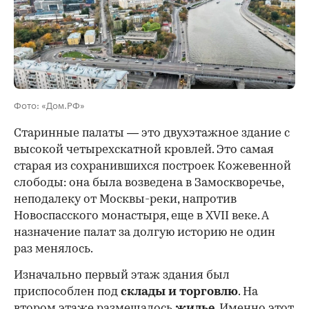
00:00
/
00:00
Фото: «Дом.РФ»
Старинные палаты — это двухэтажное здание с
высокой четырехскатной кровлей. Это самая
старая из сохранившихся построек Кожевенной
слободы: она была возведена в Замоскворечье,
неподалеку от Москвы-реки, напротив
Новоспасского монастыря, еще в XVII веке. А
назначение палат за долгую историю не один
раз менялось.
Изначально первый этаж здания был
приспособлен под
склады и
торговлю
. На
втором этаже размещалось
жилье
. Именно этот