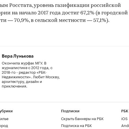
ым Росстата, уровень газификации российской
рии на начало 2017 года достиг 67,2% (в городской
ти — 70,9%, в сельской местности — 57,1%).
Вера Лунькова
Окончила журфак МГУ. В
журналистике с 2012 года, с
2018-го - редактор «РБК-
Недвижимости». Любит Москву,
архитектуру, дизайн и
приключения.
убрики
Подписки
РБК
илье
Скрыть баннеры на РБК
iOS
ород
Подписка на РБК
And