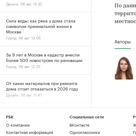
Деньги, 06 авг, 13:32
По данн
террито
Сила воды: как река у дома стала
местнос
символом премиальной жизни в
Москве
Город, 06 авг, 13:05
Авторы
За 9 лет в Москве в кадастр внесли
более 500 новостроек по реновации
Город, 06 авг, 12:25
От каких материалов при ремонте
дома стоит отказаться в 2026 году
Дизайн, 06 авг, 11:47
Более половины компаний при
ремонте офисов превышают
РБК
Социальные сети
Р
изначальный бюджет
О компании
ВКонтакте
Ж
Отрасль, 06 авг, 10:00
Контактная информация
Одноклассники
Г