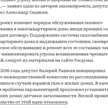
оздают угрозу жизни и здоровью не только себе, н
, — заявил один из авторов законопроекта, депута
сс Александр Седякин.
роект изменит порядок обслуживания газового
вания в многоквартирном доме, вводя принцип «
дин договор». Поддержание системы газоснабжен
артирного дома в надлежащем состоянии, своевр
ское обслуживание и ремонт всех ее составных ча
т минимизировать угрозы возникновения чрезвы
й, следует из материалов на сайте Госдумы.
 2016 года депутат Валерий Рашкин инициировал
ие межведомственной комиссии по расследованию
шихся случаев взрывов газа в жилых домах. В кач
 проблемы парламентарий предложил установить
ких домах датчики загазованности. Весной прошл
льство от этой идеи отказалось
.