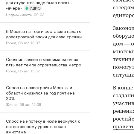
самым с
для студентов надо было искать
«вчера»
РАДИО
соседям
Недвижимость, 09:03
единоро
Законоп
В Москве на торги выставили палаты
допетровской эпохи дешевле трешки
оборудо
Город, 06 авг, 18:07
дом — о
многокв
Собянин заявил о максимальном за
техниче
пять лет темпе строительства метро
помогу
Город, 06 авг, 15:52
ситуаци
Спрос на новостройки Москвы и
В конце
области снизился за год почти на
создан
20%
участив
Жилье, 06 авг, 15:39
решения
российс
Спрос на ипотеку в июле вернулся к
естественному уровню после
правите
ажиотажа