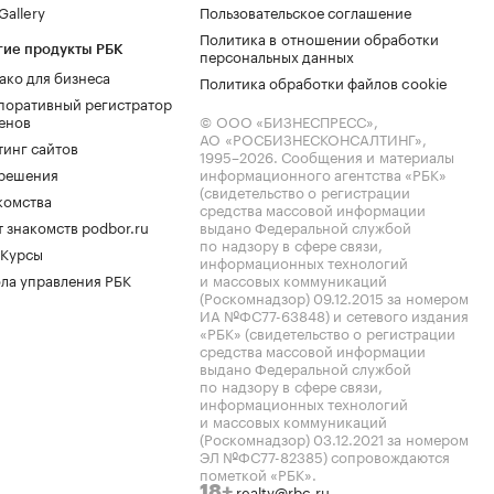
allery
Пользовательское соглашение
Политика в отношении обработки
гие продукты РБК
персональных данных
ако для бизнеса
Политика обработки файлов cookie
поративный регистратор
енов
© ООО «БИЗНЕСПРЕСС»,
АО «РОСБИЗНЕСКОНСАЛТИНГ»,
тинг сайтов
1995–2026
. Сообщения и материалы
.решения
информационного агентства «РБК»
(свидетельство о регистрации
комства
средства массовой информации
 знакомств podbor.ru
выдано Федеральной службой
по надзору в сфере связи,
 Курсы
информационных технологий
ла управления РБК
и массовых коммуникаций
(Роскомнадзор) 09.12.2015 за номером
ИА №ФС77-63848) и сетевого издания
«РБК» (свидетельство о регистрации
средства массовой информации
выдано Федеральной службой
по надзору в сфере связи,
информационных технологий
и массовых коммуникаций
(Роскомнадзор) 03.12.2021 за номером
ЭЛ №ФС77-82385) сопровождаются
пометкой «РБК».
realty@rbc.ru
18+