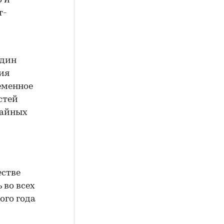
о и
т-
один
ия
еменное
стей
чайных
естве
 во всех
ого года