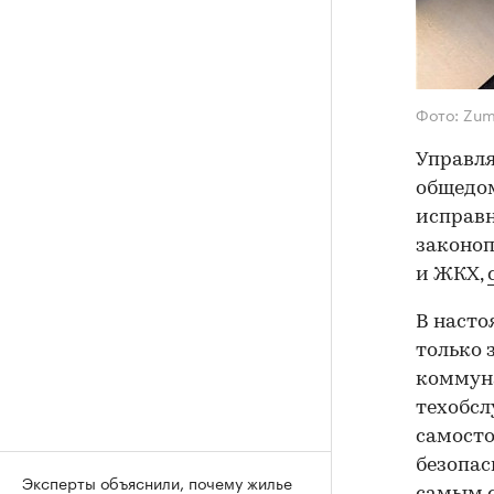
Фото: Zu
Управля
общедом
исправн
законоп
и ЖКХ,
В насто
только 
коммуна
техобсл
самосто
безопас
Эксперты объяснили, почему жилье