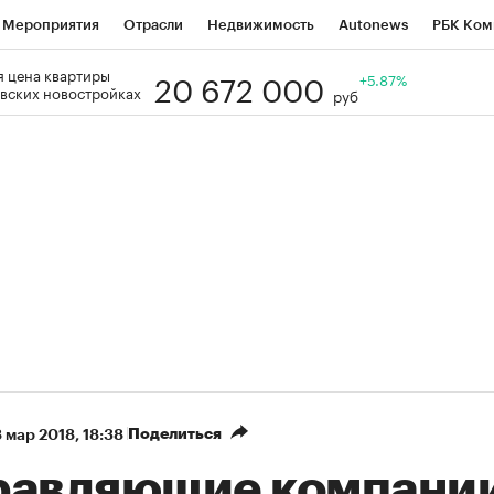
Мероприятия
Отрасли
Недвижимость
Autonews
РБК Ком
20 672 000
 цена квартиры
Образование
РБК Курсы
РБК Life
Тренды
+5.87%
Визионеры
Н
вских новостройках
руб
Дискуссионный клуб
Исследования
Кредитные рейтинги
Фр
Спецпроекты
Проверка контрагентов
Политика
Экономи
к наличной валюты
Поделиться
 мар 2018, 18:38
равляющие компани