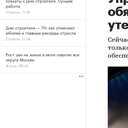
плакаты к Дню строителя. Лучшие
работы
обя
Отрасль, 11:36
уте
Дню строителя — 70: как отмечают
юбилей и главные рекорды отрасли
Отрасль, 11:04
Сейча
тольк
Рост цен на жилье в июле охватил все
обесп
округа Москвы
Жилье, 09:34