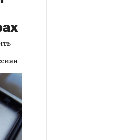
рах
ить
ссиян