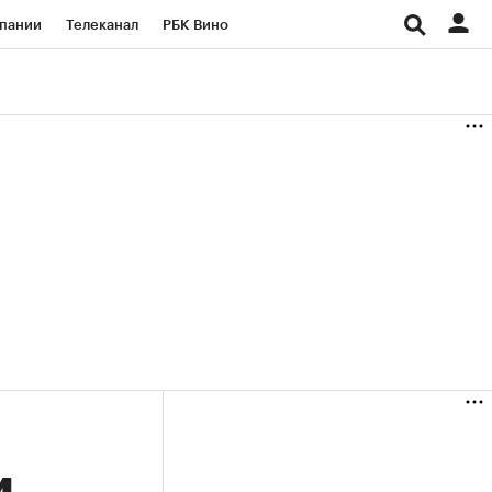
пании
Телеканал
РБК Вино
ациональные проекты
Город
аншизы
Газета
ка
Бизнес
и