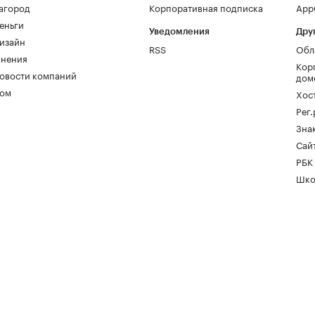
агород
Корпоративная подписка
AppG
еньги
Уведомления
Дру
изайн
RSS
Обл
нения
Кор
овости компаний
дом
ом
Хос
Рег
Зна
Сайт
РБК
Шко