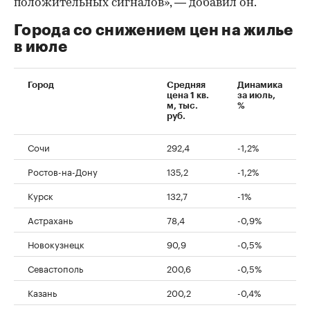
положительных сигналов», — добавил он.
Города со снижением цен на жилье
в июле
Город
Средняя
Динамика
цена 1 кв.
за июль,
м, тыс.
%
руб.
Сочи
292,4
-1,2%
Ростов-на-Дону
135,2
-1,2%
Курск
132,7
-1%
Астрахань
78,4
-0,9%
Новокузнецк
90,9
-0,5%
Севастополь
200,6
-0,5%
Казань
200,2
-0,4%