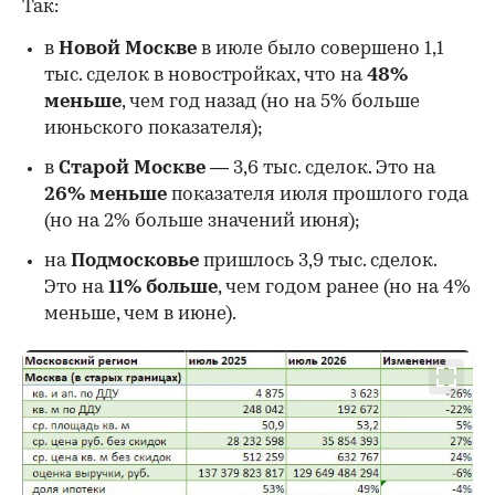
Так:
в
Новой Москве
в июле было совершено 1,1
тыс. сделок в новостройках, что на
48%
меньше
, чем год назад (но на 5% больше
июньского показателя);
в
Старой Москве
— 3,6 тыс. сделок. Это на
26%
меньше
показателя июля прошлого года
00:00
/
00:00
(но на 2% больше значений июня);
на
Подмосковье
пришлось 3,9 тыс. сделок.
Это на
11% больше
, чем годом ранее (но на 4%
меньше, чем в июне).