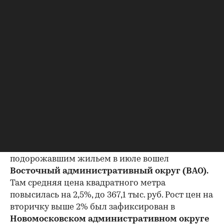
статистика по столичным округам была
представлена в июле 2025 года.
Лидером по росту цен на вторичку в июле среди
столичных округов стал
ЗелАО,
где цены в
среднем повысились на 2,9%, до 291,4 тыс. руб. за
1 кв. м. На втором месте —
Троицкий
административный округ (ТАО)
, где средняя
цена «квадрата» увеличилась на 2,6%, до 210,6
тыс. руб. В этой части Новой Москвы самые
низкие цены на жилье в столице.
00:00
/
00:00
В тройку округов Москвы с самым
подорожавшим жильем в июле вошел
Восточный административный округ (ВАО).
Там средняя цена квадратного метра
повысилась на 2,5%, до 367,1 тыс. руб. Рост цен на
вторичку выше 2% был зафиксирован в
Новомосковском административном округе