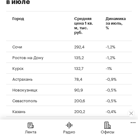
в июле
Город
Средняя
Динамика
цена 1 кв.
за июль,
м, тыс.
%
руб.
Сочи
292,4
-1,2%
Ростов-на-Дону
135,2
-1,2%
Курск
132,7
-1%
Астрахань
78,4
-0,9%
Новокузнецк
90,9
-0,5%
Севастополь
200,6
-0,5%
Казань
200,2
-0,4%
Оренбург
102,9
-0,2%
Лента
Радио
Офисы
Тула
121,8
-0,1%