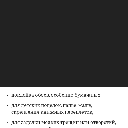
означает «клей»
(Фото: magnific.com)
Клейстер — это вязкий клеящий состав,
который чаще всего готовят самостоятельно на
основе воды с добавлением крахмала или
других клеевых основ
[1]
. Он выступает
альтернативой обычному магазинному клею,
считается более экологичным и легким в плане
воздействия на материалы. Используют
клейстер в разных сферах, вот некоторые
00:00
/
00:00
примеры:
поклейка обоев, особенно бумажных;
для детских поделок, папье-маше,
скрепления книжных переплетов;
для заделки мелких трещин или отверстий,