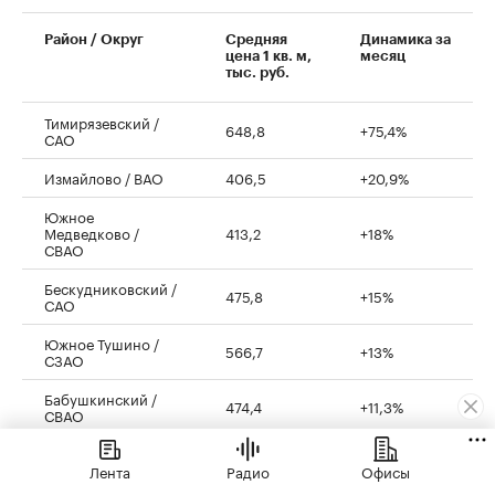
00:00
/
00:00
Район / Округ
Средняя
Динамика за
цена 1 кв. м,
месяц
тыс. руб.
Тимирязевский /
648,8
+75,4%
САО
Измайлово / ВАО
406,5
+20,9%
Южное
Медведково /
413,2
+18%
СВАО
Бескудниковский /
475,8
+15%
САО
Южное Тушино /
566,7
+13%
СЗАО
Бабушкинский /
474,4
+11,3%
СВАО
Таганский / ЦАО
1 660,1
+7,5%
Лента
Радио
Офисы
Строгино / СЗАО
530,4
+7,4%