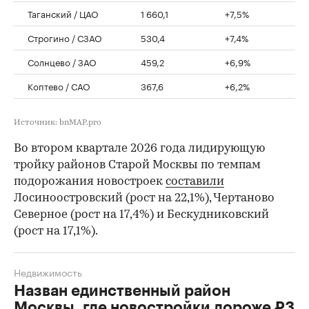
Таганский / ЦАО
1 660,1
+7,5%
Строгино / СЗАО
530,4
+7,4%
Солнцево / ЗАО
459,2
+6,9%
Коптево / САО
367,6
+6,2%
Источник: bnMAP.pro
Во втором квартале 2026 года лидирующую
тройку районов Старой Москвы по темпам
подорожания новостроек
составили
Лосиноостровский (рост на 22,1%), Чертаново
Северное (рост на 17,4%) и Бескудниковский
(рост на 17,1%).
Недвижимость
Назван единственный район
Москвы, где новостройки дороже ₽3