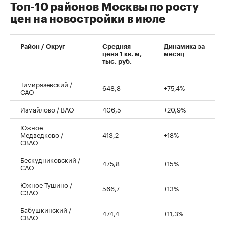
Топ-10 районов Москвы по росту
цен на новостройки в июле
00:00
/
00:00
Район / Округ
Средняя
Динамика за
цена 1 кв. м,
месяц
тыс. руб.
Тимирязевский /
648,8
+75,4%
САО
Измайлово / ВАО
406,5
+20,9%
Южное
Медведково /
413,2
+18%
СВАО
Бескудниковский /
475,8
+15%
САО
Южное Тушино /
566,7
+13%
СЗАО
Бабушкинский /
474,4
+11,3%
СВАО