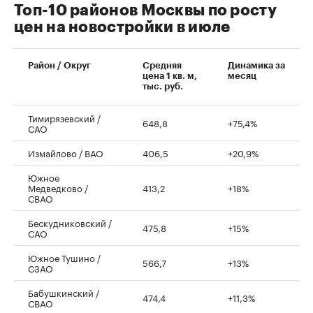
Топ-10 районов Москвы по росту
цен на новостройки в июле
00:00
/
00:00
Район / Округ
Средняя
Динамика за
цена 1 кв. м,
месяц
тыс. руб.
Тимирязевский /
648,8
+75,4%
САО
Измайлово / ВАО
406,5
+20,9%
Южное
Медведково /
413,2
+18%
СВАО
Бескудниковский /
475,8
+15%
САО
Южное Тушино /
566,7
+13%
СЗАО
Бабушкинский /
474,4
+11,3%
СВАО