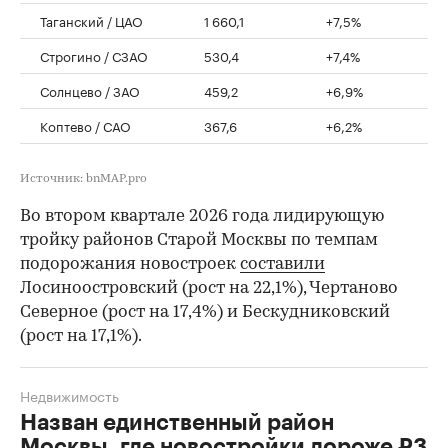
Таганский / ЦАО
1 660,1
+7,5%
Строгино / СЗАО
530,4
+7,4%
Солнцево / ЗАО
459,2
+6,9%
Коптево / САО
367,6
+6,2%
Источник: bnMAP.pro
Во втором квартале 2026 года лидирующую
тройку районов Старой Москвы по темпам
подорожания новостроек
составили
Лосиноостровский (рост на 22,1%), Чертаново
Северное (рост на 17,4%) и Бескудниковский
(рост на 17,1%).
Недвижимость
Назван единственный район
Москвы, где новостройки дороже ₽3