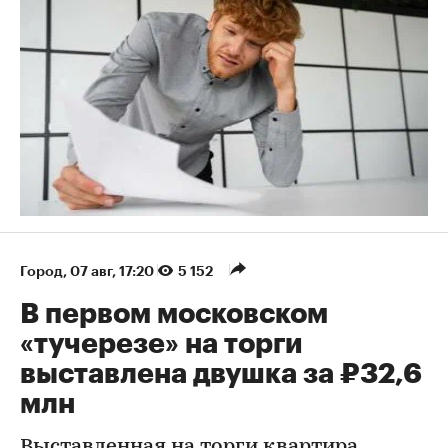
Город
⁠,
07 авг, 17:20
5 152
В первом московском
«тучерезе» на торги
выставлена двушка за ₽32,6
млн
Выставленная на торги квартира