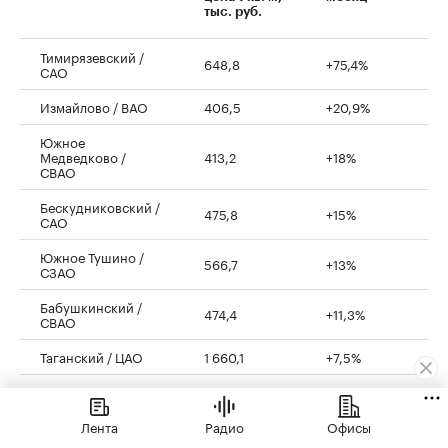
тыс. руб.
Тимирязевский /
648,8
+75,4%
САО
Измайлово / ВАО
406,5
+20,9%
Южное
Медведково /
413,2
+18%
СВАО
Бескудниковский /
475,8
+15%
САО
Южное Тушино /
566,7
+13%
СЗАО
Бабушкинский /
474,4
+11,3%
СВАО
Таганский / ЦАО
1 660,1
+7,5%
Строгино / СЗАО
530,4
+7,4%
Солнцево / ЗАО
459,2
+6,9%
Лента
Радио
Офисы