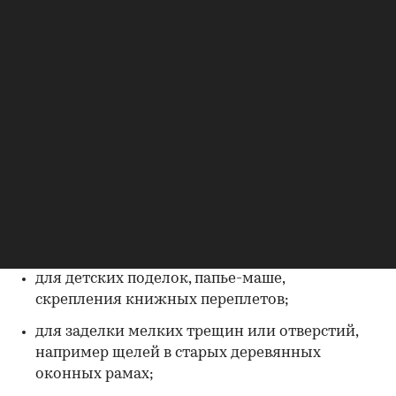
Клейстер — это вязкий клеящий состав,
который чаще всего готовят самостоятельно на
основе воды с добавлением крахмала или
других клеевых основ
[1]
. Он выступает
альтернативой обычному магазинному клею,
считается более экологичным и легким в плане
воздействия на материалы. Используют
клейстер в разных сферах, вот некоторые
00:00
/
00:00
примеры:
поклейка обоев, особенно бумажных;
для детских поделок, папье-маше,
скрепления книжных переплетов;
для заделки мелких трещин или отверстий,
например щелей в старых деревянных
оконных рамах;