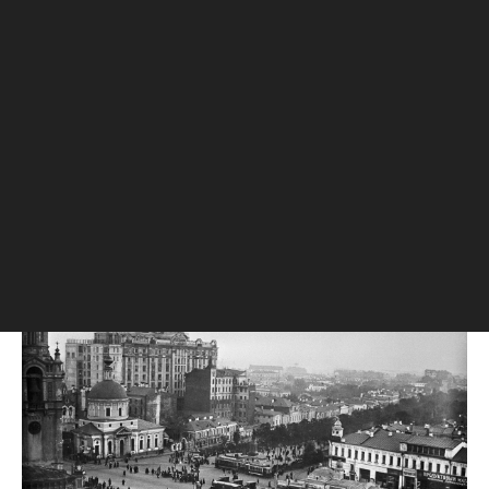
регионального значения, известном как Дом
Нирнзее.
44-метровая квартира с потолками высотой 3,5
м расположена на шестом этаже и предлагается
по стартовой цене около 32,6 млн руб. Итоги
торгов планируется подвести в конце октября
2026 года.
Про первый небоскреб
00:00
/
00:00