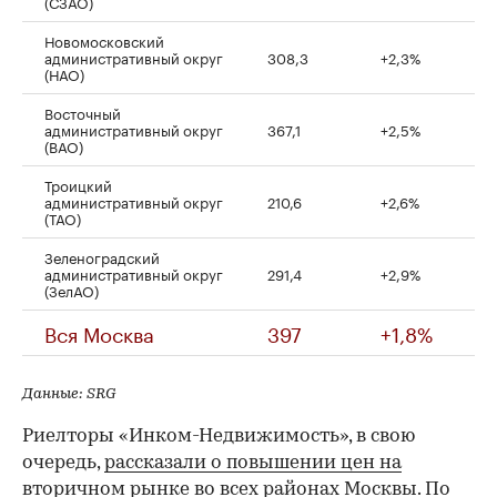
(СЗАО)
Новомосковский
административный округ
308,3
+2,3%
(НАО)
Восточный
административный округ
367,1
+2,5%
(ВАО)
Троицкий
административный округ
210,6
+2,6%
(ТАО)
Зеленоградский
административный округ
291,4
+2,9%
(ЗелАО)
Вся Москва
397
+1,8%
Данные: SRG
Риелторы «Инком-Недвижимость», в свою
очередь,
рассказали о повышении цен на
вторичном рынке во всех районах Москвы
. По