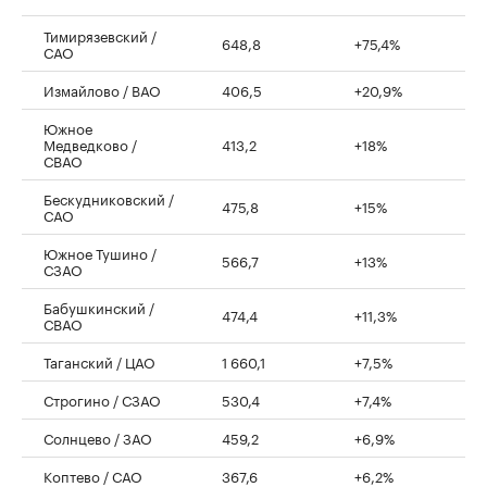
Тимирязевский /
648,8
+75,4%
САО
Измайлово / ВАО
406,5
+20,9%
Южное
Медведково /
413,2
+18%
СВАО
Бескудниковский /
475,8
+15%
САО
Южное Тушино /
566,7
+13%
СЗАО
Бабушкинский /
474,4
+11,3%
СВАО
Таганский / ЦАО
1 660,1
+7,5%
Строгино / СЗАО
530,4
+7,4%
Солнцево / ЗАО
459,2
+6,9%
Коптево / САО
367,6
+6,2%