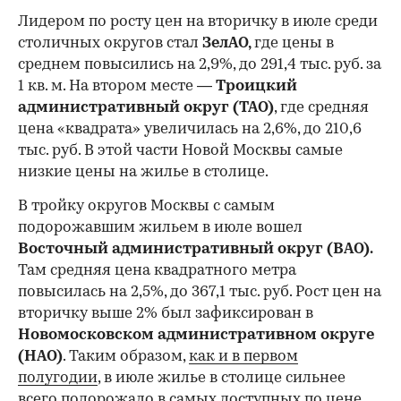
Лидером по росту цен на вторичку в июле среди
столичных округов стал
ЗелАО,
где цены в
среднем повысились на 2,9%, до 291,4 тыс. руб. за
1 кв. м. На втором месте —
Троицкий
административный округ (ТАО)
, где средняя
цена «квадрата» увеличилась на 2,6%, до 210,6
тыс. руб. В этой части Новой Москвы самые
низкие цены на жилье в столице.
00:00
/
00:00
В тройку округов Москвы с самым
подорожавшим жильем в июле вошел
Восточный административный округ (ВАО).
Там средняя цена квадратного метра
повысилась на 2,5%, до 367,1 тыс. руб. Рост цен на
вторичку выше 2% был зафиксирован в
Новомосковском административном округе
(НАО)
. Таким образом,
как и в первом
полугодии
, в июле жилье в столице сильнее
всего подорожало в самых доступных по цене