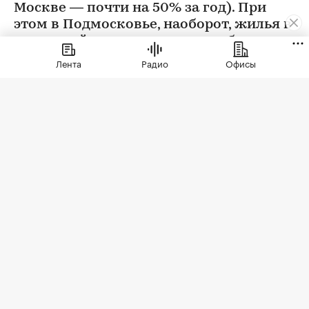
Москве — почти на 50% за год). При
этом в Подмосковье, наоборот, жилья в
новостройках стали покупать больше
Лента
Радио
Офисы
Фото: Sergio Photone / Shutterstock / FOTODOM
В июле 2026 года продажи жилья по договорам
долевого участия (ДДУ) в новостройках Москвы