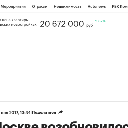
Мероприятия
Отрасли
Недвижимость
Autonews
РБК Ком
20 672 000
 цена квартиры
Образование
РБК Курсы
РБК Life
Тренды
+5.87%
Визионеры
Н
вских новостройках
руб
Дискуссионный клуб
Исследования
Кредитные рейтинги
Фр
Спецпроекты
Проверка контрагентов
Политика
Экономи
к наличной валюты
Поделиться
 ноя 2017, 13:34
Москве возобновило