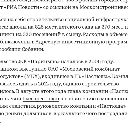
тившегося девелопера СУ-155 в разных городах ст
т
«РИА Новости»
со ссылкой на Москомстройинвес
зял на себя строительство социальной инфрастру
са: школы на 825 мест, детского сада на 370 мест и
ники на 320 посещений в смену. Расходы в объеме 
б. включены в Адресную инвестиционную програ
 сообщил Собянин.
льство ЖК «Царицыно» началось в 2006 году.
йщиком выступило ОАО «Московский комбинат
одуктов» (МКХ), входившее в ГК «Настюша». Комп
валось сдать в 2012 году, однако строительство
илось. В августе этого года глава компании «Наст
Пинкевич
был арестован
по обвинению в мошенниче
ым следствия, руководство компании «Настюша»
о деньги дольщиков, в результате чего пострадали 
.