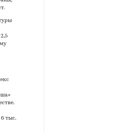
раны,
т.
ктуры
2,5
мму
лекс
юша»
стве.
6 тыс.