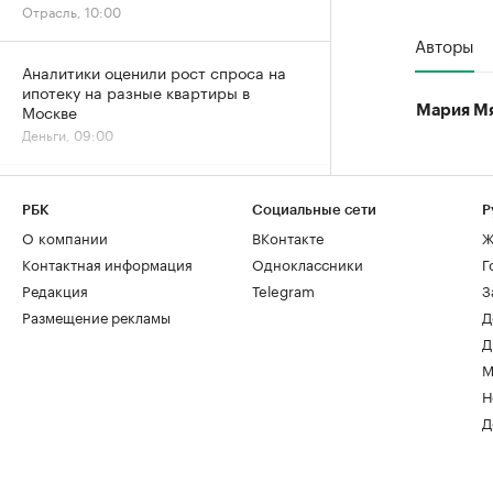
Отрасль, 10:00
Авторы
Аналитики оценили рост спроса на
ипотеку на разные квартиры в
Москве
Мария М
Деньги, 09:00
Временное явление: в июле снижение
цен на жилье резко замедлилось
РБК
Социальные сети
Р
О компании
ВКонтакте
Ж
Жилье, 06:00
Контактная информация
Одноклассники
Г
Редакция
Telegram
З
ЦБ оценил ставки проектного
Размещение рекламы
Д
финансирования для застройщиков
России
Д
Деньги, 05 авг, 18:13
М
Н
«Домклик» отметил
Д
перераспределение ипотечного
спроса в сторону вторички
Деньги, 05 авг, 15:13