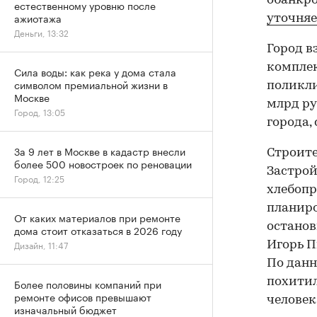
обанкро
естественному уровню после
ажиотажа
уточняе
Деньги, 13:32
Город в
комплек
Сила воды: как река у дома стала
символом премиальной жизни в
поликли
Москве
млрд ру
Город, 13:05
города,
За 9 лет в Москве в кадастр внесли
Строите
более 500 новостроек по реновации
Застро
Город, 12:25
хлебопр
планиро
От каких материалов при ремонте
останов
дома стоит отказаться в 2026 году
Дизайн, 11:47
Игорь 
По данн
похитил
Более половины компаний при
ремонте офисов превышают
человек
изначальный бюджет