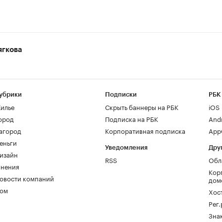
ягкова
убрики
Подписки
РБК
илье
Скрыть баннеры на РБК
iOS
ород
Подписка на РБК
And
агород
Корпоративная подписка
AppG
еньги
Уведомления
Дру
изайн
RSS
Обл
нения
Кор
овости компаний
дом
ом
Хос
Рег
Зна