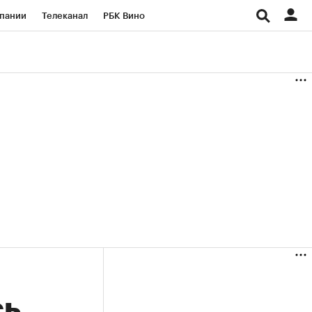
пании
Телеканал
РБК Вино
ациональные проекты
Город
аншизы
Газета
ка
Бизнес
сь