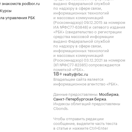
 знакомств podbor.ru
выдано Федеральной службой
по надзору в сфере связи,
 Курсы
информационных технологий
ла управления РБК
и массовых коммуникаций
(Роскомнадзор) 09.12.2015 за номером
ИА №ФС77-63848) и сетевого издания
«РБК» (свидетельство о регистрации
средства массовой информации
выдано Федеральной службой
по надзору в сфере связи,
информационных технологий
и массовых коммуникаций
(Роскомнадзор) 03.12.2021 за номером
ЭЛ №ФС77-82385) сопровождаются
пометкой «РБК».
realty@rbc.ru
18+
Владельцем сайта является
информационное агентство «РБК».
Данные предоставлены:
Мосбиржа
,
Санкт-Петербургская биржа
.
Индексы облигаций предоставлены
Cbonds.
Чтобы отправить редакции
сообщение, выделите часть текста
в статье и нажмите Ctrl+Enter