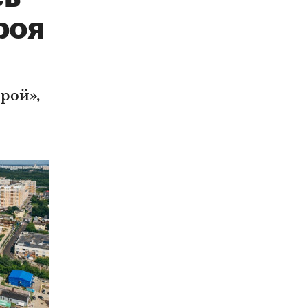
роя
рой»,