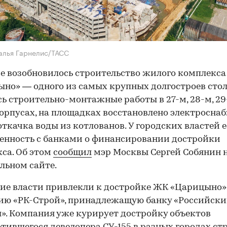
алья Гарнелис/ТАСС
е возобновилось строительство жилого комплекса
но» — одного из самых крупных долгостроев сто
ь строительно-монтажные работы в 27-м, 28-м, 29
корпусах, на площадках восстановлено электросна
откачка воды из котлованов. У городских властей е
енность с банками о финансировании достройки
са. Об этом
сообщил
мэр Москвы Сергей Собянин н
льном сайте.
ие власти привлекли к достройке ЖК «Царицыно»
ию «РК-Строй», принадлежащую банку «Российск
». Компания уже курирует достройку объектов