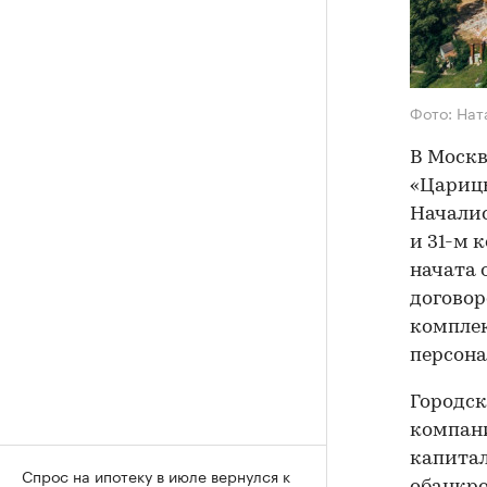
Фото: Нат
В Москв
«Царицы
Началис
и 31-м 
начата 
договор
комплек
персона
Городск
компан
капитал
Спрос на ипотеку в июле вернулся к