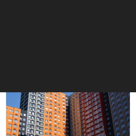
Спрос на новостройки
Москвы и области снизился
за год почти на 20%
Спад произошел за счет снижения
продаж в Москве (особенно в Новой
Москве — почти на 50% за год). При
этом в Подмосковье, наоборот, жилья в
новостройках стали покупать больше