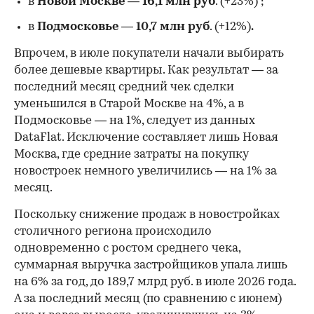
в
Новой Москве
—
16,1 млн руб
. (+23%)
;
в
Подмосковье
—
10,7 млн руб
. (+12%)
.
Впрочем, в июле покупатели начали выбирать
более дешевые квартиры. Как результат — за
последний месяц средний чек сделки
уменьшился в Старой Москве на 4%, а в
Подмосковье — на 1%, следует из данных
DataFlat. Исключение составляет лишь Новая
Москва, где средние затраты на покупку
новостроек немного увеличились — на 1% за
месяц.
Поскольку снижение продаж в новостройках
столичного региона происходило
одновременно с ростом среднего чека,
суммарная выручка застройщиков упала лишь
на 6% за год, до 189,7 млрд руб. в июле 2026 года.
А за последний месяц (по сравнению с июнем)