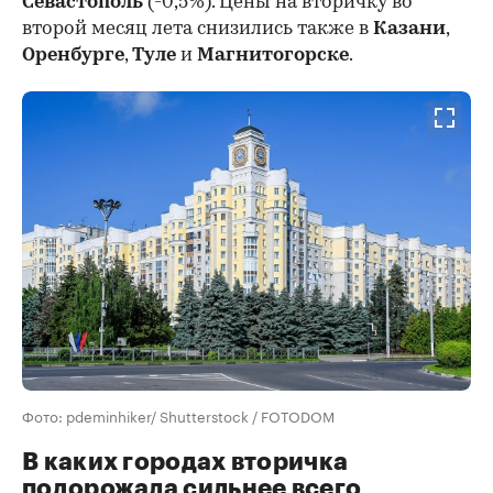
Севастополь
(-0,5%). Цены на вторичку во
второй месяц лета снизились также в
Казани
,
Оренбурге
,
Туле
и
Магнитогорске
.
Фото: pdeminhiker/ Shutterstock / FOTODOM
В каких городах вторичка
подорожала сильнее всего