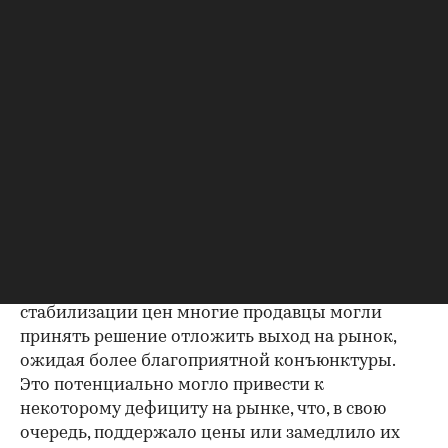
базах (всего свыше 100 источников).
Временное явление или новый
тренд
Ключевую роль в замедлении темпов снижения
цен на вторичном рынке крупных городов
сыграло сокращение предложения, пояснил
«РБК Недвижимости» партнер и руководитель
направления «Информационные технологии»
Группы SRG Максим Русаков. «В условиях
сохраняющейся рыночной неопределенности и
стабилизации цен многие продавцы могли
принять решение отложить выход на рынок,
ожидая более благоприятной конъюнктуры.
Это потенциально могло привести к
некоторому дефициту на рынке, что, в свою
очередь, поддержало цены или замедлило их