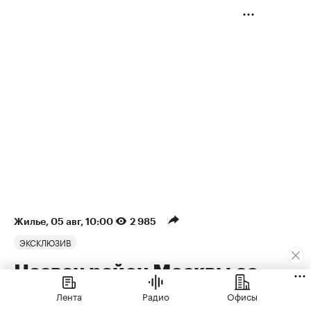
Жилье
⁠,
05 авг, 10:00
2 985
ЭКСКЛЮЗИВ
Назван район Москвы со
снижением цен на
Лента
Радио
Офисы