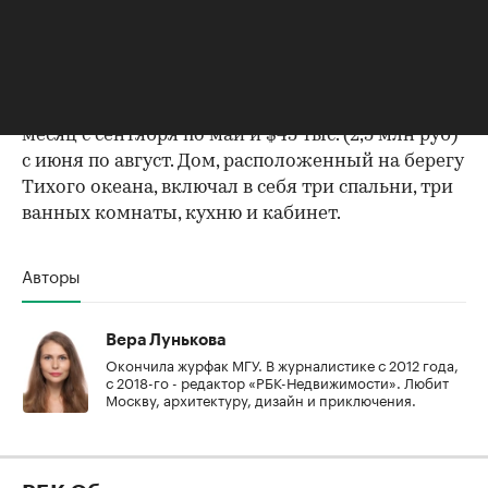
В 2013 году на арендном рынке недвижимости
Калифорнии
появился
особняк Синди
Кроуфорд. Стоимость аренды элитного жилья
топ-модели составляла $19,5 тыс. (1,1 млн руб.) в
месяц с сентября по май и $45 тыс. (2,5 млн руб)
с июня по август. Дом, расположенный на берегу
Тихого океана, включал в себя три спальни, три
ванных комнаты, кухню и кабинет.
Авторы
Вера Лунькова
Окончила журфак МГУ. В журналистике с 2012 года,
с 2018-го - редактор «РБК-Недвижимости». Любит
Москву, архитектуру, дизайн и приключения.