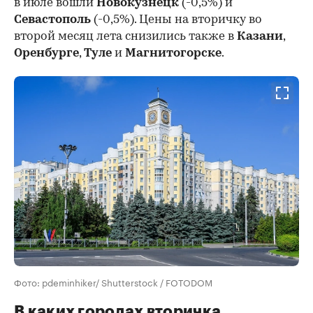
в июле вошли
Новокузнецк
(-0,5%) и
Севастополь
(-0,5%). Цены на вторичку во
второй месяц лета снизились также в
Казани
,
Оренбурге
,
Туле
и
Магнитогорске
.
Фото: pdeminhiker/ Shutterstock / FOTODOM
В каких городах вторичка