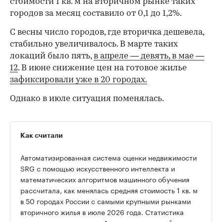
стоимости 1 кв. м на вторичном рынке таких
городов за месяц составило от 0,1 до 1,2%.
С весны число городов, где вторичка дешевела,
стабильно увеличивалось. В марте таких
локаций было пять,
в апреле — девять,
в мае —
12
. В июне снижение цен на готовое жилье
зафиксировали уже в 20 городах.
Однако в июле ситуация поменялась.
Как считали
Автоматизированная система оценки недвижимости
SRG с помощью искусственного интеллекта и
математических алгоритмов машинного обучения
рассчитала, как менялась средняя стоимость 1 кв. м
в 50 городах России с самыми крупными рынками
вторичного жилья в июле 2026 года. Статистика
00:00
/
00:00