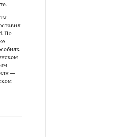
те.
ном
оставил
. По
ке
особняк
пенском
ным
 млн —
нском