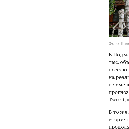
Фото: Ва
В Подмо
тыс. об
поселка
на реал
и земел
прогноз
Tweed, 
В то же
вторич
продолж