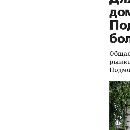
дом
По
бол
Общая
рынке
Подмо