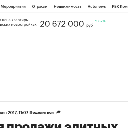
Мероприятия
Отрасли
Недвижимость
Autonews
РБК Ком
20 672 000
 цена квартиры
Образование
РБК Курсы
РБК Life
Тренды
+5.87%
Визионеры
Н
вских новостройках
руб
Дискуссионный клуб
Исследования
Кредитные рейтинги
Фр
Спецпроекты
Проверка контрагентов
Политика
Экономи
к наличной валюты
Поделиться
 сен 2017, 11:07
я продажи элитных