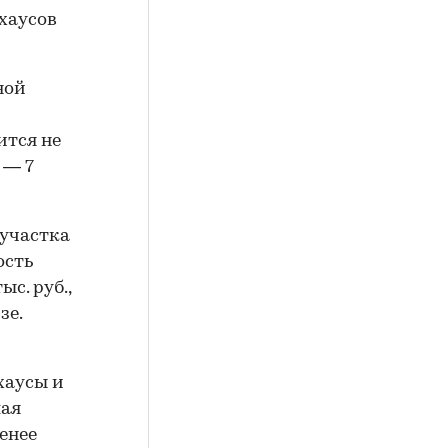
нхаусов
ной
ится не
 — 7
 участка
ость
ыс. руб.,
зе.
хаусы и
шая
менее