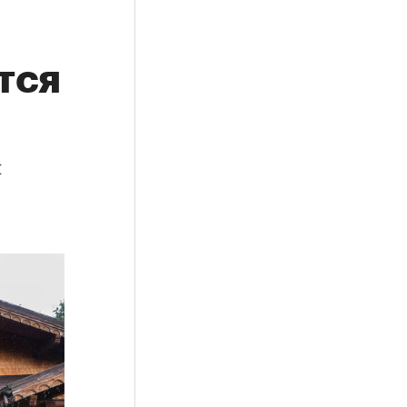
тся
м