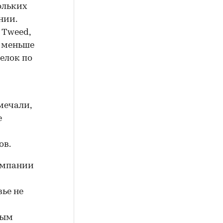
ольких
нии.
 Tweed,
 меньше
елок по
мечали,
е
ов.
компании
ье не
ным