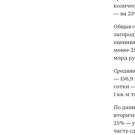
количес
— на 23
Общая с
загоро
оценива
менее 2
млрд ру
Средняя
— 156,9
сотки — 
1 кв. м 
По данн
вторичн
25% — у
часть с