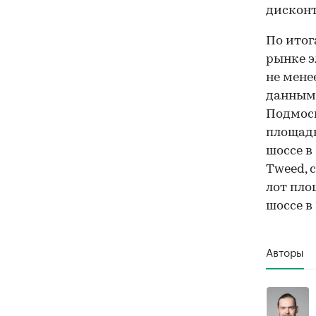
дисконт
По итог
рынке э
не менее
данным 
Подмоск
площадь
шоссе в
Tweed, 
лот пло
шоссе в
Авторы