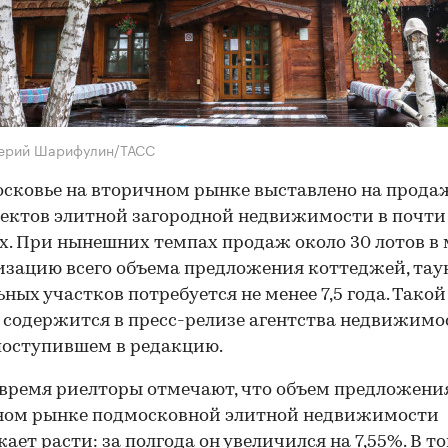
лерий Шарифулин/ТАСС
сковье на вторичном рынке выставлено на продаж
ъектов элитной загородной недвижимости в почти
х. При нынешних темпах продаж около 30 лотов в 
изацию всего объема предложения коттеджей, тау
ьных участков потребуется не менее 7,5 года. Такой
 содержится в пресс-релизе агентства недвижимо
поступившем в редакцию.
 время риелторы отмечают, что объем предложени
ном рынке подмосковной элитной недвижимости
ает расти: за полгода он увеличился на 7,55%. В т