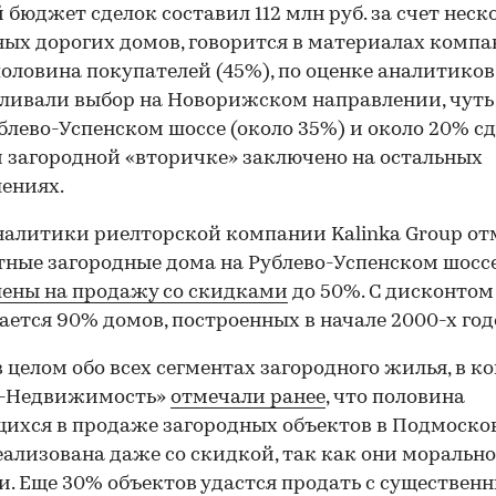
 бюджет сделок составил 112 млн руб. за счет неск
ых дорогих домов, говорится в материалах компа
оловина покупателей (45%), по оценке аналитиков
ливали выбор на Новорижском направлении, чуть
блево-Успенском шоссе (около 35%) и около 20% сд
 загородной «вторичке» заключено на остальных
ениях.
налитики риелторской компании Kalinka Group от
тные загородные дома на Рублево-Успенском шосс
ены на продажу со скидками
до 50%. С дисконтом
ается 90% домов, построенных в начале 2000-х год
в целом обо всех сегментах загородного жилья, в 
-Недвижимость»
отмечали ранее
, что половина
ихся в продаже загородных объектов в Подмосков
еализована даже со скидкой, так как они морально
и. Еще 30% объектов удастся продать с существен