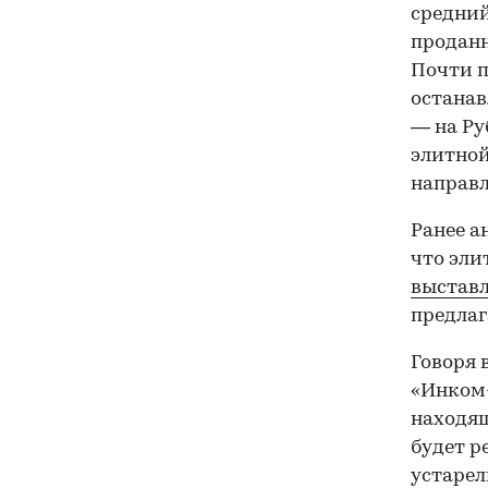
средний
проданн
Почти п
останав
— на Ру
элитной
направл
Ранее а
что эли
выставл
предлаг
Говоря 
«Инком
находящ
будет р
устарел