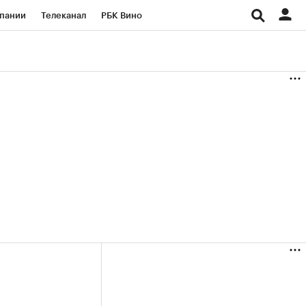
пании
Телеканал
РБК Вино
ациональные проекты
Город
аншизы
Газета
ка
Бизнес