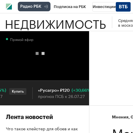
Подписка на РБК
Инвестиции
НЕДВИЖИМОСТЬ
Средняя
РБК Вино
Спорт
Школа управления
в моско
Национальные проекты
Город
Стил
Прямой эфир
Кредитные рейтинги
Франшизы
Га
Проверка контрагентов
Политика
Э
(+30,66%)
«Русагро» ₽120
Ozon ₽
Купить
Купить
прогноз ПСБ к 26.07.27
прогноз
Лента новостей
Мнения
⁠,
0
Ма
Что такое клейстер для обоев и как