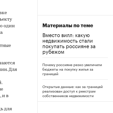
вке
ъекту
Материалы по теме
о один
на
Вместо вилл: какую
недвижимость стали
покупать россияне за
итные
рубежом
чаются
Почему россияне резко увеличили
бюджеты на покупку жилья за
чин. Для
границей
.
Открытые данные: как за границей
не
реализован доступ к реестрам
собственников недвижимости
 и в
ь для