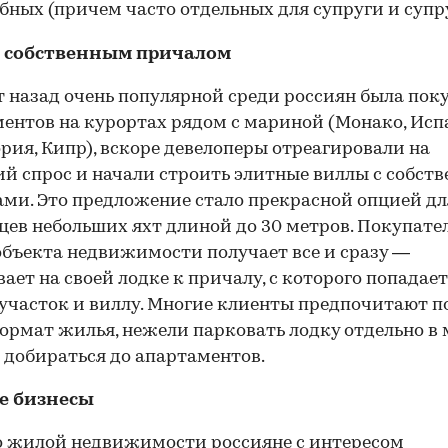
бных (причем часто отдельных для супруги и супру
с собственным причалом
т назад очень популярной среди россиян была пок
ентов на курортах рядом с мариной (Монако, Исп
рия, Кипр), вскоре девелоперы отреагировали на
й спрос и начали строить элитные виллы с собст
ми. Это предложение стало прекрасной опцией дл
цев небольших яхт длиной до 30 метров. Покупате
объекта недвижимости получает все и сразу —
ает на своей лодке к причалу, с которого попадает
 участок и виллу. Многие клиенты предпочитают п
ормат жилья, нежели парковать лодку отдельно в
00:00
/
00:00
 добираться до апартаментов.
е бизнесы
 жилой недвижимости россияне с интересом