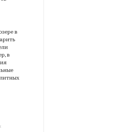
озере в
дарить
ели
р, в
ния
льные
элитных
k