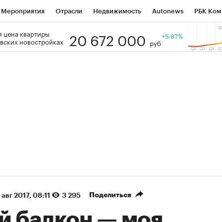
Мероприятия
Отрасли
Недвижимость
Autonews
РБК Ком
20 672 000
 цена квартиры
 РБК
РБК Образование
РБК Курсы
РБК Life
+5.87%
Тренды
Виз
вских новостройках
руб
ь
Крипто
РБК Бизнес-среда
Дискуссионный клуб
Исследо
зета
Спецпроекты СПб
Конференции СПб
Спецпроекты
кономика
Бизнес
Технологии и медиа
Финансы
Рынок на
(+36,11%)
(+30,72%)
 ₽1 400
«Русагро» ₽120
Купить
Куп
berCIB к 27.07.27
прогноз ПСБ к 26.07.27
Поделиться
 авг 2017, 08:11
3 295
й балкон — моя