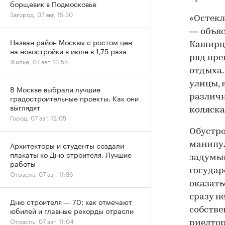
борщевик в Подмосковье
Загород, 07 авг, 15:30
«Остекл
— объяс
Назван район Москвы с ростом цен
Каширце
на новостройки в июле в 1,75 раза
ряд пре
Жилье, 07 авг, 13:55
отдыха.
улицы, 
В Москве выбрали лучшие
различн
градостроительные проекты. Как они
выглядят
коляска
Город, 07 авг, 12:05
Обустро
Архитекторы и студенты создали
манипул
плакаты ко Дню строителя. Лучшие
задумыв
работы
государ
Отрасль, 07 авг, 11:36
оказать
сразу н
Дню строителя — 70: как отмечают
юбилей и главные рекорды отрасли
собстве
Отрасль, 07 авг, 11:04
риелтор