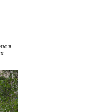
ны в
ых