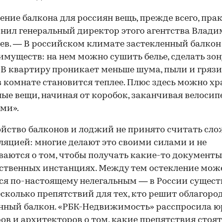
ение балкона для россиян вещь, прежде всего, пра
нил генеральный директор этого агентства Влад
в. — В российском климате застекленный балкон
имуществ: на нем можно сушить белье, сделать зон
 В квартиру проникает меньше шума, пыли и грязи
в комнате становится теплее. Плюс здесь можно х
ые вещи, начиная от коробок, заканчивая велоси
ми».
йство балконов и лоджий не принято считать сл
яцией: многие делают это своими силами и не
аются о том, чтобы получать какие-то документы
ственных инстанциях. Между тем остекление мож
ся по-настоящему нелегальным — в России сущест
есколько препятствий для тех, кто решит облагоро
нный балкон. «РБК-Недвижимость» расспросила ю
ов и архитекторов о том, какие препятствия стоят