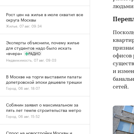
людьми,
Рост цен на жилье в июле охватил все
округа Москвы
Переп
Жилье, 07 авг, 09:34
Посколь
квартир
Эксперты объяснили, почему жилье
для студентов надо было искать
признае
«вчера»
РАДИО
офисов 
Недвижимость, 07 авг, 09:03
существ
и измен
В Москве на торги выставили палаты
банальн
допетровской эпохи дешевле трешки
сетей.
Город, 06 авг, 18:07
Собянин заявил о максимальном за
пять лет темпе строительства метро
Город, 06 авг, 15:52
Спрос на новостройки Москвы и