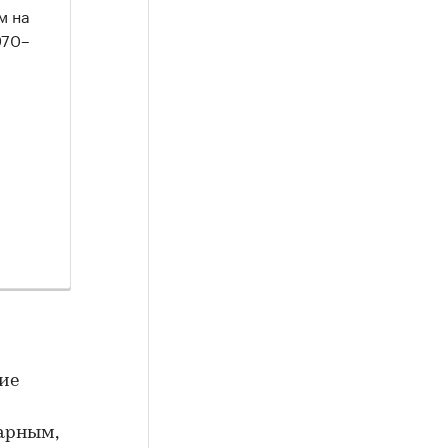
м на
970–
ние
арным,