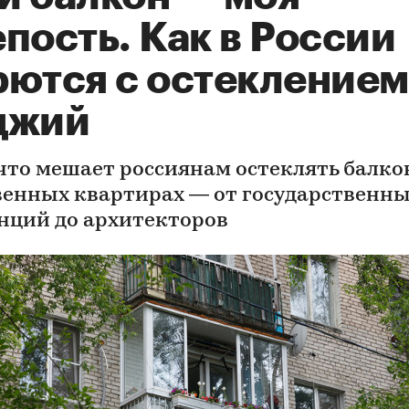
пость. Как в России
рются с остеклением
джий
 что мешает россиянам остеклять балко
венных квартирах — от государственн
нций до архитекторов