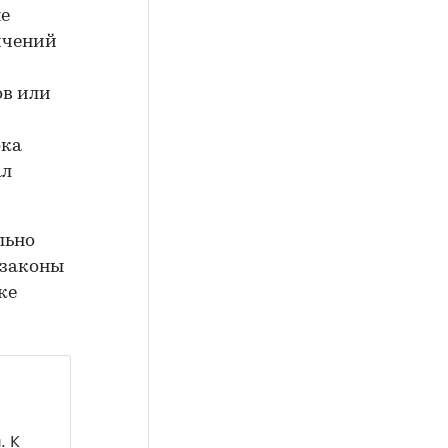
ые
ичений
ов или
ока
ал
льно
 законы
ке
. К