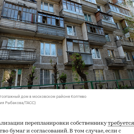
гоэтажный дом в московском районе Коптево
ия Рыбакова/ТАСС)
ализации перепланировки собственнику
требуется
во бумаг и согласований. В том случае, если с