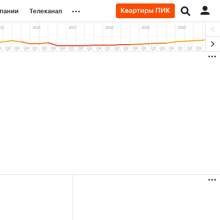
...
пании
Телеканал
ионеры
вания
личной валюты
(+86,13%)
Ozon ₽5 450
АФК «Система» 
ить
Купить
прогноз ПСБ к 29.07.27
прогноз БКС к 15