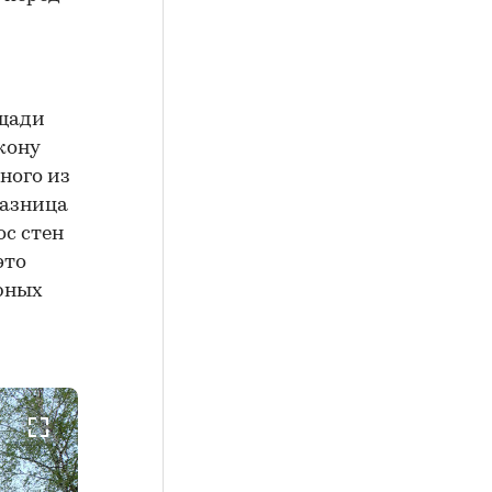
ощади
кону
ного из
Разница
с стен
это
рных