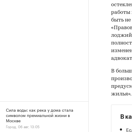
остекле
работы 
быть не
«Правов
лоджий 
полност
изменен
адвокат
В больш
произво
предусм
жилья».
Сила воды: как река у дома стала
символом премиальной жизни в
В к
Москве
Город, 06 авг, 13:05
Ес