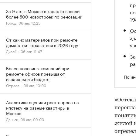
пр
За 9 лет в Москве в кадастр внесли
по
более 500 новостроек по реновации
19
Город, 06 авг, 12:25
Ос
зд
От каких материалов при ремонте
яв
дома стоит отказаться в 2026 году
Дизайн, 06 авг, 11:47
За
ра
Более половины компаний при
ремонте офисов превышают
По ин
изначальный бюджет
Отрасль, 06 авг, 10:00
«Остекл
Аналитики оценили рост спроса на
ипотеку на разные квартиры в
перепла
Москве
понятию
Деньги, 06 авг, 09:00
жилой и
определ