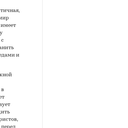
ктичная,
имир
 имеет
у
 с
ранить
педами и
ожной
 в
ет
вует
дить
ристов,
 перед