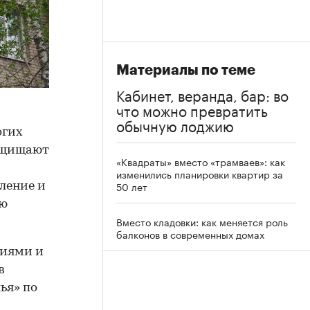
Материалы по теме
Кабинет, веранда, бар: во
что можно превратить
обычную лоджию
огих
защищают
«Квадраты» вместо «трамваев»: как
изменились планировки квартир за
50 лет
ление и
ью
Вместо кладовки: как меняется роль
балконов в современных домах
жиями и
в
ья» по