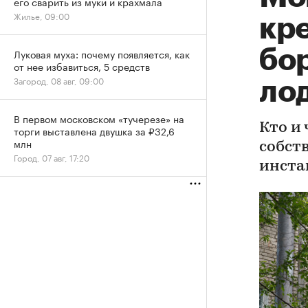
его сварить из муки и крахмала
Жилье, 09:00
кре
бо
Луковая муха: почему появляется, как
от нее избавиться, 5 средств
Загород, 08 авг, 09:00
ло
В первом московском «тучерезе» на
Кто и
торги выставлена двушка за ₽32,6
млн
собст
Город, 07 авг, 17:20
инста