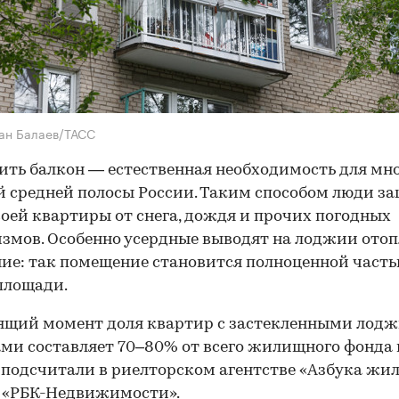
ан Балаев/ТАСС
ить балкон — естественная необходимость для мн
 средней полосы России. Таким способом люди 
воей квартиры от снега, дождя и прочих погодных
змов. Особенно усердные выводят на лоджии отоп
ие: так помещение становится полноценной част
площади.
ящий момент доля квартир с застекленными лод
ми составляет 70–80% от всего жилищного фонда 
 подсчитали в риелторском агентстве «Азбука жил
 «РБК-Недвижимости».