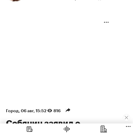
Город
⁠,
06 авг, 15:52
816
Собянин заявил о
максимальном за пять лет