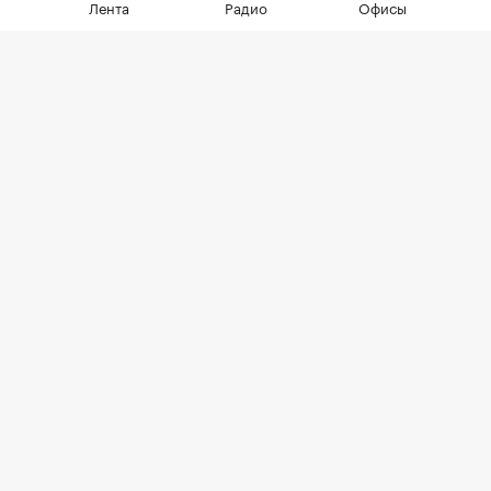
Лента
Радио
Офисы
темпе строительства метро
В планах до 2030 года развития метро
Москвы — создание 69,1 км линий, 29
станций и три новых электродепо
Фото: Максим Мишин / Пресс-служба Мэра и
Правительства Москва