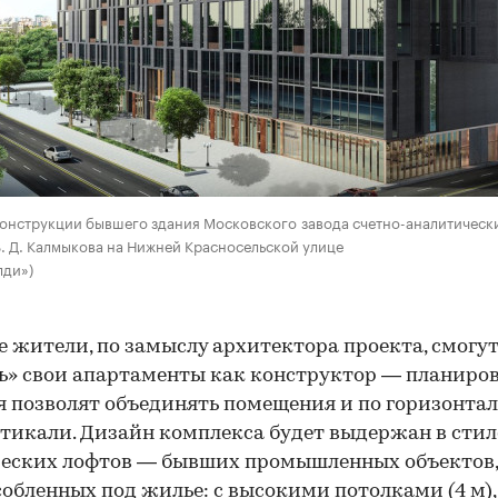
конструкции бывшего здания Московского завода счетно-аналитичес
В. Д. Калмыкова на Нижней Красносельской улице
лди»)
 жители, по замыслу архитектора проекта, смогу
ь» свои апартаменты как конструктор — планиро
 позволят объединять помещения и по горизонтал
ртикали. Дизайн комплекса будет выдержан в стил
ческих лофтов — бывших промышленных объектов,
обленных под жилье: с высокими потолками (4 м),