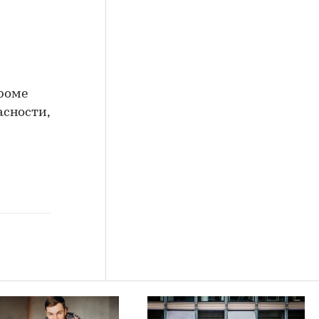
роме
асности,