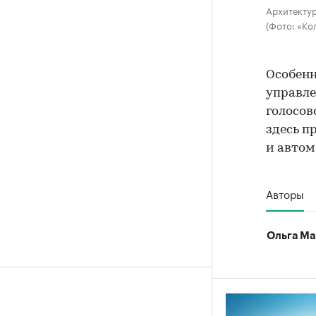
Архитектур
(Фото: «Ко
Особенн
управле
голосов
здесь п
и автом
Авторы
Ольга Ма