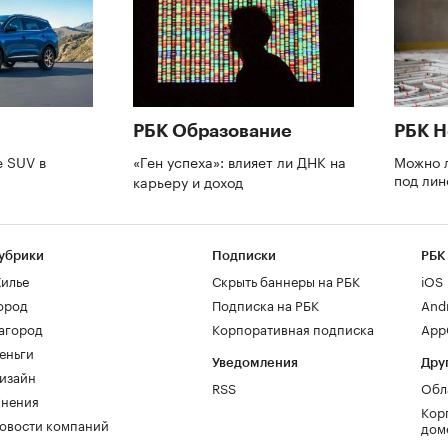
РБК Образование
РБК 
 SUV в
«Ген успеха»: влияет ли ДНК на
Можно л
под ли
карьеру и доход
убрики
Подписки
РБК
илье
Скрыть баннеры на РБК
iOS
ород
Подписка на РБК
And
агород
Корпоративная подписка
AppG
еньги
Уведомления
Дру
изайн
RSS
Обл
нения
Кор
овости компаний
дом