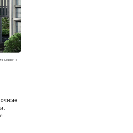
ких машин
т
вочные
и,
е