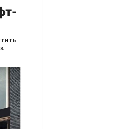
фт-
стить
 а