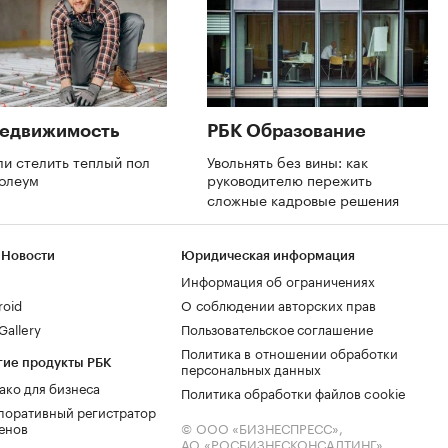
Недвижимость
РБК Образование
и стелить теплый пол
Увольнять без вины: как
нолеум
руководителю пережить
сложные кадровые решения
 Новости
Юридическая информация
Информация об ограничениях
roid
О соблюдении авторских прав
allery
Пользовательское соглашение
Политика в отношении обработки
гие продукты РБК
персональных данных
ако для бизнеса
Политика обработки файлов cookie
поративный регистратор
енов
© ООО «БИЗНЕСПРЕСС»,
АО «РОСБИЗНЕСКОНСАЛТИНГ»,