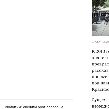
Фото: «Ко
К 2018 
аналити
преврат
рассказ
проект.
под наз
Красносе
Существ
Аналитики оценили рост спроса на
немецко