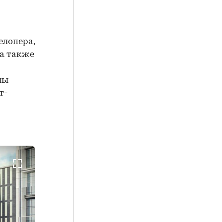
елопера,
 а также
ны
т-