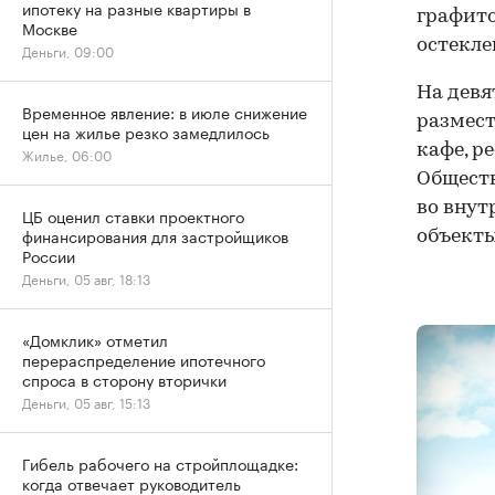
ипотеку на разные квартиры в
графит
Москве
остекле
Деньги, 09:00
На девя
Временное явление: в июле снижение
размест
цен на жилье резко замедлилось
кафе, р
Жилье, 06:00
Обществ
во внут
ЦБ оценил ставки проектного
финансирования для застройщиков
объекты
России
Деньги, 05 авг, 18:13
«Домклик» отметил
перераспределение ипотечного
спроса в сторону вторички
Деньги, 05 авг, 15:13
Гибель рабочего на стройплощадке:
когда отвечает руководитель