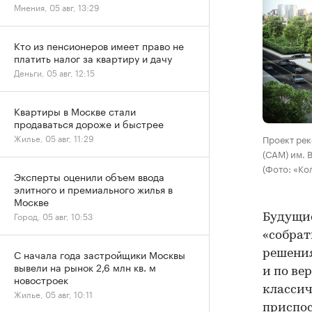
Мнения, 05 авг, 13:29
Кто из пенсионеров имеет право не
платить налог за квартиру и дачу
Деньги, 05 авг, 12:15
Квартиры в Москве стали
продаваться дороже и быстрее
Жилье, 05 авг, 11:29
Проект ре
(САМ) им. 
(Фото: «Ко
Эксперты оценили объем ввода
элитного и премиального жилья в
Москве
Город, 05 авг, 10:53
Будущие
«собрат
С начала года застройщики Москвы
решения
вывели на рынок 2,6 млн кв. м
и по ве
новостроек
класси
Жилье, 05 авг, 10:11
приспос