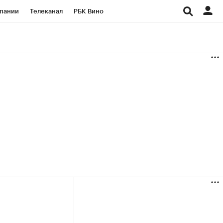
пании
Телеканал
РБК Вино
ациональные проекты
Город
аншизы
Газета
ка
Бизнес