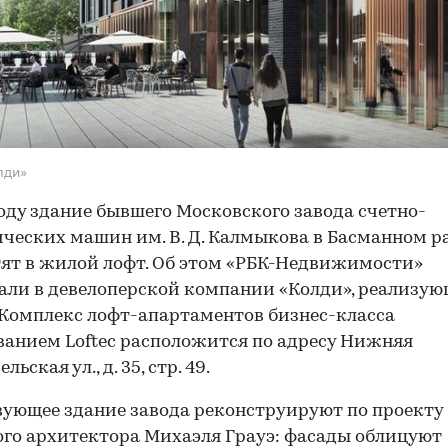
лди»
году здание бывшего Московского завода счетно-
ческих машин им. В. Д. Калмыкова в Басманном р
ят в жилой лофт. Об этом «РБК-Недвижимости»
али в девелоперской компании «Колди», реализу
 Комплекс лофт-апартаментов бизнес-класса
ванием Loftec расположится по адресу Нижняя
льская ул., д. 35, стр. 49.
ующее здание завода реконструируют по проекту
го архитектора Михаэля Грауэ: фасады облицуют